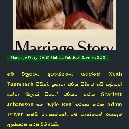
Marriage Story (2019) Sinhala Subtitle | සිංහල උපසිරැසි
මේ චිත්‍රපටය අධ්‍යක්ෂණය කරන්නේ Noah
Baumbach විසින්. ප්‍රධාන චරිත විදිහට අපි කවුරුත්
දන්න ‘බ්ලැක් විඩෝ’ චරිතය කරන Scarlett
Johansson සහ ‘Kylo Ren’ චරිතය කරන Adam
Driver තමයි රඟපාන්නේ. මේ දෙන්නගේ රඟපෑම්
ඇත්තටම හරිම විශිෂ්ටයි.