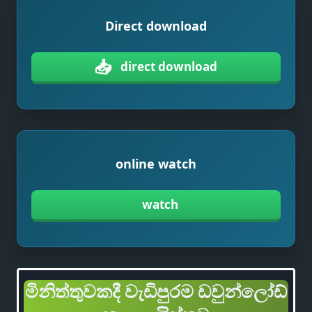
Direct download
📥
direct download
online watch
watch
මිනිත්තුවකදී වැඩිපුරම ඩවුන්ලෝඩ්