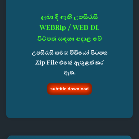
ලබා දී ඇති උපසිරැසි
WEBRip / WEB-DL
පිටපත් සඳහා අදාළ වේ
උපසිරැසි සමඟ වීඩියෝ පිටපත
Zip File එකේ ඇතුළත් කර
ඇත.
subtitle download