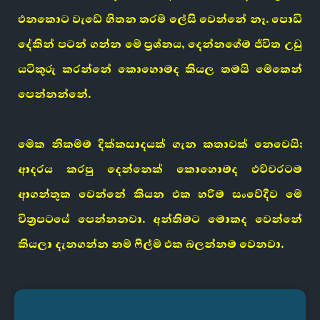
එනකොට වැඩේ හිතන තරම් ලේසි වෙන්නේ නෑ. පොඩි
දේකින් පටන් ගන්න මේ ප්‍රශ්නය, දෙන්නගේම ජීවිත උඩු
යටිකුරු කරන්නේ කොහොමද කියල තමයි මේකෙන්
පෙන්නන්නේ.
මේක නිකම්ම දික්කසාදයක් ගැන කතාවක් නෙවෙයි;
ආදරය කරපු දෙන්නෙක් කොහොමද එච්චරටම
ආගන්තුක වෙන්නේ කියන එක හරිම සංවේදීව මේ
චිත්‍රපටයේ පෙන්නනවා. අන්තිමට මොකද වෙන්නේ
කියලා දැනගන්න නම් ෆිල්ම් එක බලන්නම වෙනවා.