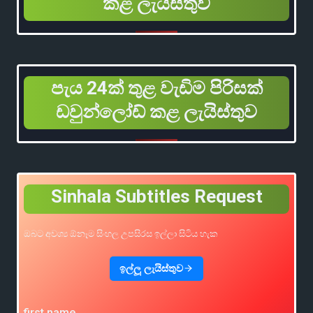
කළ ලැයිස්තුව
පැය 24ක් තුළ වැඩිම පිරිසක්
ඩවුන්ලෝඩ් කළ ලැයිස්තුව
Sinhala Subtitles Request
ඔබට අවශ්‍ය ඕනෑම සිංහල උපසිරස ඉල්ලා සිටිය හැක
ඉල්ලූ ලැයිස්තුව
first name