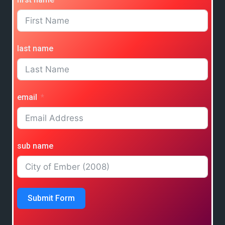
last name
email
sub name
Submit Form