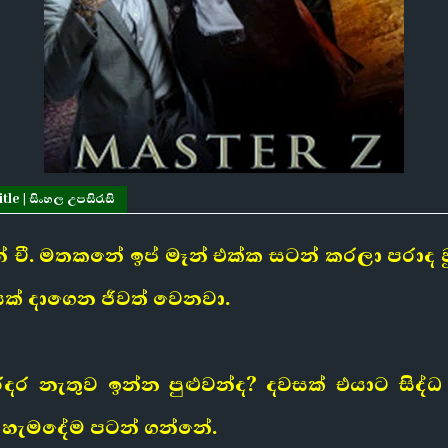
le | සිංහල උපසිරැසි
 ටින් චී. මතකනේ ඉප් මෑන් එක්ක සටන් කරලා පර
යක් දාගෙන ජීවත් වෙනවා.
රදර නැතුව ඉන්න පුළුවන්ද? දවසක් එයාට සි
යි හැමදේම පටන් ගන්නේ.