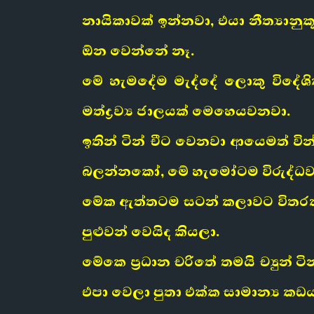
නායිකාවක් ඉන්නවා, එයා නීත්‍යාන
ඕන වෙන්නේ නෑ.
මේ හැමදේම මැද්දේ ලොකු විදේශික
මත්ද්‍රව්‍ය ජාලයක් මෙහෙයවනවා.
ඉතින් ටින් චීට වෙනවා ආයෙමත් වි
බලන්නකෝ, මේ හැමෝටම විරුද්ධ
මේක ඇත්තටම සටන් කලාවට විතරක්
පුළුවන් වෙයිද කියලා.
මේකෙ ප්‍රධාන චරිතේ තමයි ච්‍යුන්
එපා වෙලා පුතා එක්ක සාමාන්‍ය කඩ