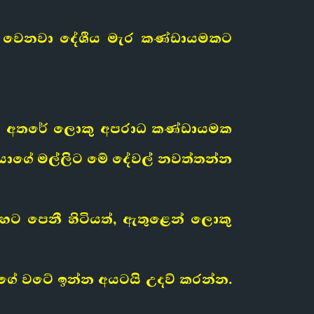
ද්ධ වෙනවා දේශීය මැර කණ්ඩායමකට
වා. ඒ අතරේ ලොකු අපරාධ කණ්ඩායමක
 එයාගේ මල්ලිට මේ දේවල් නවත්තන්න
ිහට පෙනී හිටියත්, ඇතුළෙන් ලොකු
යාගේ වටේ ඉන්න අයටයි උදව් කරන්න.