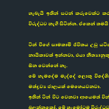
හැබැයි ඉතින් සටන් කරුවෙක්ට ක
විරුද්ධව නැගී සිටින්න. ඒකෙන් තම
ටින් චීගේ සාමකාමී ජීවිතය උඩු 
නායිකාවක් ඉන්නවා, එයා නීත්‍යාන
ඕන වෙන්නේ නෑ.
මේ හැමදේම මැද්දේ ලොකු විදේශික
මත්ද්‍රව්‍ය ජාලයක් මෙහෙයවනවා.
ඉතින් ටින් චීට වෙනවා ආයෙමත් වි
බලන්නකෝ, මේ හැමෝටම විරුද්ධ