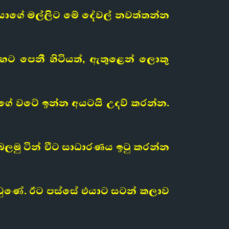
 එයාගේ මල්ලිට මේ දේවල් නවත්තන්න
ිහට පෙනී හිටියත්, ඇතුළෙන් ලොකු
යාගේ වටේ ඉන්න අයටයි උදව් කරන්න.
මු ටින් චීට සාධාරණය ඉටු කරන්න
ාද වුණේ. ඊට පස්සේ එයාට සටන් කලාව