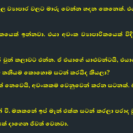
ුකූල ව්‍යාපාර වලට මාරු වෙන්න හදන කෙනෙක්.
යෙක් ඉන්නවා. එයා අවංක ව්‍යාපාරිකයෙක් විද
න් චුන් කලාවට එන්න. ඒ එයාගේ යාළුවන්ටයි, එ
ව තනියම කොහොම සටන් කරයිද කියලා?
 නෙවෙයි, අවංකකම වෙනුවෙන් කරන සටනක්. බල
 ටින් චී. මතකනේ ඉප් මෑන් එක්ක සටන් කරලා පර
යක් දාගෙන ජීවත් වෙනවා.