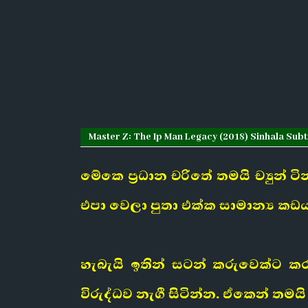
Master Z: The Ip Man Legacy (2018) Sinhala Subtit
මේකෙ ප්‍රධාන චරිතේ තමයි ච්‍යුන්
එපා වෙලා පුතා එක්ක සාමාන්‍ය කඩ
හැබැයි ඉතින් සටන් කරුවෙක්ට ක
විරුද්ධව නැගී සිටින්න. ඒකෙන් තම