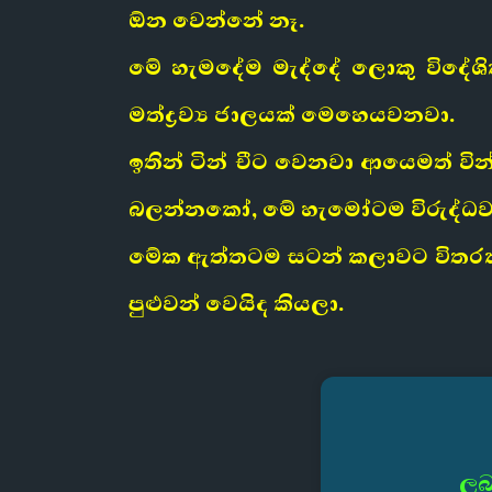
ඕන වෙන්නේ නෑ.
මේ හැමදේම මැද්දේ ලොකු විදේශික
මත්ද්‍රව්‍ය ජාලයක් මෙහෙයවනවා.
ඉතින් ටින් චීට වෙනවා ආයෙමත් වි
බලන්නකෝ, මේ හැමෝටම විරුද්ධ
මේක ඇත්තටම සටන් කලාවට විතරක්
පුළුවන් වෙයිද කියලා.
ලබ