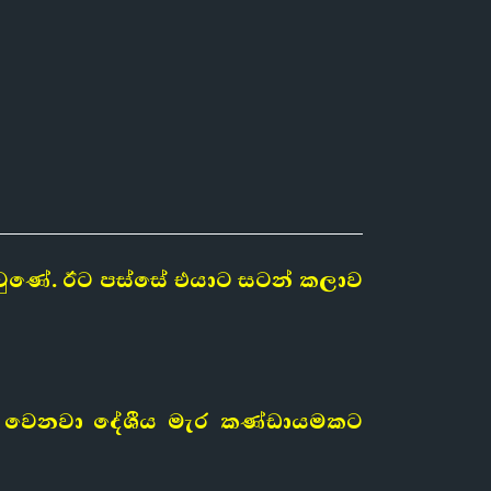
ාද වුණේ. ඊට පස්සේ එයාට සටන් කලාව
ද්ධ වෙනවා දේශීය මැර කණ්ඩායමකට