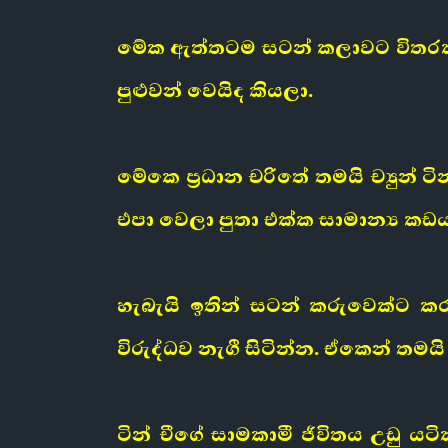
මේක ඇත්තටම සටන් කලාවට විතරක්
පුළුවන් වෙයිද කියලා.
මේකෙ ප්‍රධාන චරිතේ තමයි ච්‍යුන්
එපා වෙලා පුතා එක්ක සාමාන්‍ය කඩ
හැබැයි ඉතින් සටන් කරුවෙක්ට ක
විරුද්ධව නැගී සිටින්න. ඒකෙන් තම
ටින් චීගේ සාමකාමී ජීවිතය උඩු 