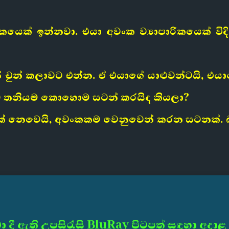
යෙක් ඉන්නවා. එයා අවංක ව්‍යාපාරිකයෙක් විද
න් චුන් කලාවට එන්න. ඒ එයාගේ යාළුවන්ටයි, එ
ව තනියම කොහොම සටන් කරයිද කියලා?
 නෙවෙයි, අවංකකම වෙනුවෙන් කරන සටනක්. බල
ා දී ඇති උපසිරැසි BluRay පිටපත් සඳහා අදාළ