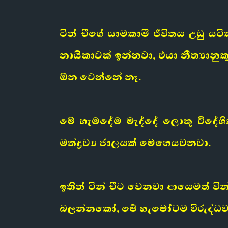
ටින් චීගේ සාමකාමී ජීවිතය උඩු 
නායිකාවක් ඉන්නවා, එයා නීත්‍යාන
ඕන වෙන්නේ නෑ.
මේ හැමදේම මැද්දේ ලොකු විදේශික
මත්ද්‍රව්‍ය ජාලයක් මෙහෙයවනවා.
ඉතින් ටින් චීට වෙනවා ආයෙමත් වි
බලන්නකෝ, මේ හැමෝටම විරුද්ධ