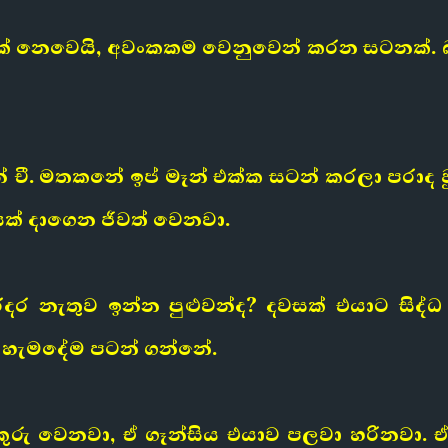
 නෙවෙයි, අවංකකම වෙනුවෙන් කරන සටනක්. බල
 ටින් චී. මතකනේ ඉප් මෑන් එක්ක සටන් කරලා පර
යක් දාගෙන ජීවත් වෙනවා.
රදර නැතුව ඉන්න පුළුවන්ද? දවසක් එයාට සි
යි හැමදේම පටන් ගන්නේ.
යටිකුරු වෙනවා, ඒ ගෑන්සිය එයාව පලවා හරින