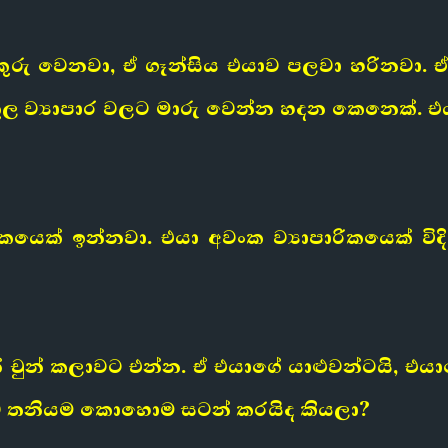
යටිකුරු වෙනවා, ඒ ගෑන්සිය එයාව පලවා හරින
ුකූල ව්‍යාපාර වලට මාරු වෙන්න හදන කෙනෙක්.
යෙක් ඉන්නවා. එයා අවංක ව්‍යාපාරිකයෙක් විද
න් චුන් කලාවට එන්න. ඒ එයාගේ යාළුවන්ටයි, එ
ව තනියම කොහොම සටන් කරයිද කියලා?