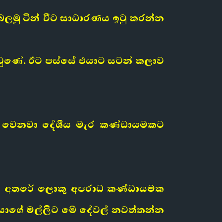
මු ටින් චීට සාධාරණය ඉටු කරන්න
ාද වුණේ. ඊට පස්සේ එයාට සටන් කලාව
ද්ධ වෙනවා දේශීය මැර කණ්ඩායමකට
වා. ඒ අතරේ ලොකු අපරාධ කණ්ඩායමක
 එයාගේ මල්ලිට මේ දේවල් නවත්තන්න