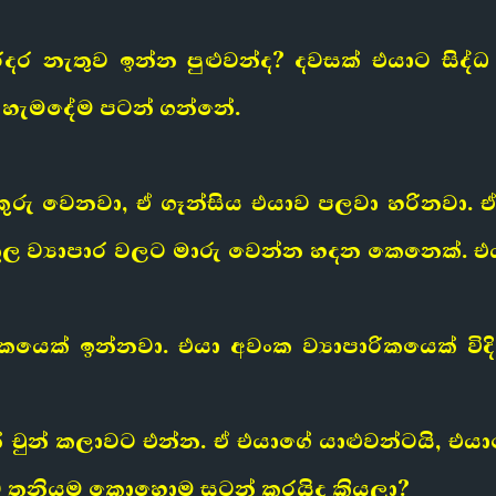
රදර නැතුව ඉන්න පුළුවන්ද? දවසක් එයාට සි
යි හැමදේම පටන් ගන්නේ.
යටිකුරු වෙනවා, ඒ ගෑන්සිය එයාව පලවා හරින
ුකූල ව්‍යාපාර වලට මාරු වෙන්න හදන කෙනෙක්.
යෙක් ඉන්නවා. එයා අවංක ව්‍යාපාරිකයෙක් විද
න් චුන් කලාවට එන්න. ඒ එයාගේ යාළුවන්ටයි, එ
ව තනියම කොහොම සටන් කරයිද කියලා?