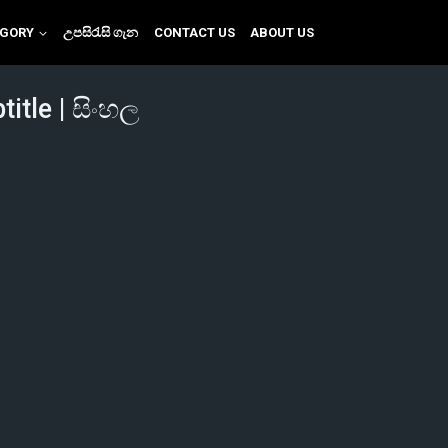
EGORY
උපසිරැසි ගැන
CONTACT US
ABOUT US
itle | සිංහල