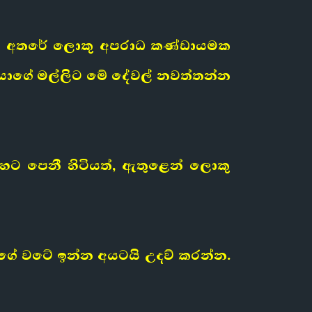
වා. ඒ අතරේ ලොකු අපරාධ කණ්ඩායමක
 එයාගේ මල්ලිට මේ දේවල් නවත්තන්න
ිහට පෙනී හිටියත්, ඇතුළෙන් ලොකු
යාගේ වටේ ඉන්න අයටයි උදව් කරන්න.