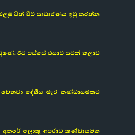
මු ටින් චීට සාධාරණය ඉටු කරන්න
ාද වුණේ. ඊට පස්සේ එයාට සටන් කලාව
ද්ධ වෙනවා දේශීය මැර කණ්ඩායමකට
වා. ඒ අතරේ ලොකු අපරාධ කණ්ඩායමක