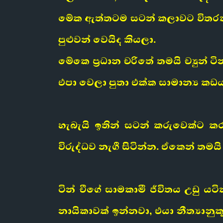
මේක ඇත්තටම සටන් කලාවට විතරක්
පුළුවන් වෙයිද කියලා.
මේකෙ ප්‍රධාන චරිතේ තමයි ච්‍යුන්
එපා වෙලා පුතා එක්ක සාමාන්‍ය කඩ
හැබැයි ඉතින් සටන් කරුවෙක්ට ක
විරුද්ධව නැගී සිටින්න. ඒකෙන් තම
ටින් චීගේ සාමකාමී ජීවිතය උඩු 
නායිකාවක් ඉන්නවා, එයා නීත්‍යාන