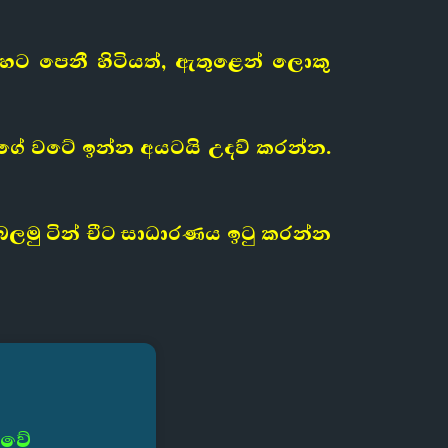
ිහට පෙනී හිටියත්, ඇතුළෙන් ලොකු
යාගේ වටේ ඉන්න අයටයි උදව් කරන්න.
මු ටින් චීට සාධාරණය ඉටු කරන්න
 වේ