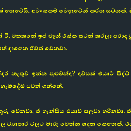
 නෙවෙයි, අවංකකම වෙනුවෙන් කරන සටනක්. බල
 ටින් චී. මතකනේ ඉප් මෑන් එක්ක සටන් කරලා පර
යක් දාගෙන ජීවත් වෙනවා.
රදර නැතුව ඉන්න පුළුවන්ද? දවසක් එයාට සි
යි හැමදේම පටන් ගන්නේ.
යටිකුරු වෙනවා, ඒ ගෑන්සිය එයාව පලවා හරින
ුකූල ව්‍යාපාර වලට මාරු වෙන්න හදන කෙනෙක්.