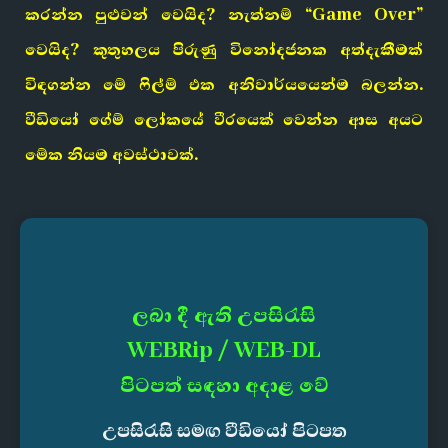
කරන්න පුළුවන් වෙයිද? නැත්නම් “Game Over”
වෙයිද? කුතුහලය පිරුණු විනෝදජනක අත්දැකීමක්
විඳගන්න මේ ෆිල්ම් එක අනිවාර්යයෙන්ම බලන්න.
වීඩියෝ ගේම් ලෝකයේ වීරයෙක් වෙන්න ආස අයට
මේක නියම අවස්ථාවක්.
ලබා දී ඇති උපසිරැසි
WEBRip / WEB-DL
පිටපත් සඳහා අදාළ වේ
උපසිරැසි සමඟ වීඩියෝ පිටපත