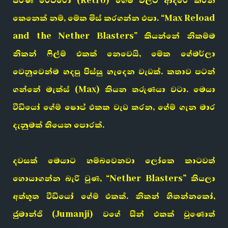
පරණ රෙට්රෝ (Retro) ගේම් වලට ආදරේ කරන
කෙනෙක් නම්, මේක මිස් කරගන්න එපා. “Max Reload
and the Nether Blasters” කියන්නේ නිකම්ම
නිකන් ෆිල්ම් එකක් නෙවෙයි, මේක ගේමර්ලා
වෙනුවෙන්ම හදපු පිස්සු හැදෙන වැඩක්. කතාව පටන්
ගන්නේ මැක්ස් (Max) කියන තරුණයා වටා. මෙයා
වීඩියෝ ගේම් ෂොප් එකක වැඩ කරන, ගේම් ගැන මාර
දැනුමක් තියෙන පොරක්.
දවසක් මෙයාට හම්බවෙනවා ලෝකෙ කාටවත්
හොයාගන්න බැරි වුණ, “Nether Blasters” කියලා
අත්භූත වීඩියෝ ගේම් එකක්. නිකන් හිතන්නකෝ,
ජුමාන්ජි (Jumanji) වගේ සීන් එකක් වුණොත්