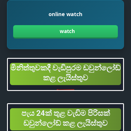
online watch
watch
මිනිත්තුවකදී වැඩිපුරම ඩවුන්ලෝඩ්
කළ ලැයිස්තුව
පැය 24ක් තුළ වැඩිම පිරිසක්
ඩවුන්ලෝඩ් කළ ලැයිස්තුව