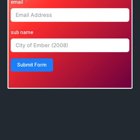
email
sub name
Submit Form