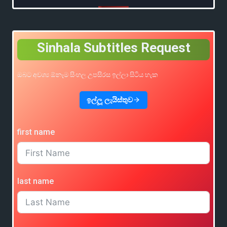
Sinhala Subtitles Request
ඔබට අවශ්‍ය ඕනෑම සිංහල උපසිරස ඉල්ලා සිටිය හැක
ඉල්ලූ ලැයිස්තුව
first name
last name