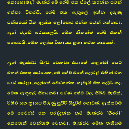
කොහොමද? මැක්ස් මේ ගේම් එක ප්ලේ කරන්න පටන්
ගත්තා විතරයි, ගේම් එක ඇතුලේ ඉන්න දරුණු
යක්ෂයෝ ටික ඇත්ත ලෝකෙට එන්න පටන් ගන්නවා.
දැන් වැඩේ බරපතලයි. මේක නිකන්ම ගේම් එකක්
නෙවෙයි, මේක ලෝක විනාශය ළඟා කරන ශාපයක්.
දැන් මැක්ස්ට සිද්ධ වෙනවා එයාගේ යාලුවෝ සෙට්
එකත් එකතු කරගෙන, මේ ගේම් එකේ ලෙවල් එකින් එක
පාස් කරලා, ලෝකේ බේරගන්න. හැබැයි ඒක ලේසි නෑ.
මේක ඇතුලේ තියෙනවා පරණ ගේම් වල තිබ්බ මැජික්,
විහිළු සහ ත්‍රාසය පිරුණු සුපිරි සිදුවීම් ගොඩක්. ඇත්තටම
මේ වෛරස් එක පරද්දන්න නම් මැක්ස්ට ‘හීරෝ’
කෙනෙක් වෙන්නම වෙනවා. මැක්ස්ට මේක තනියම