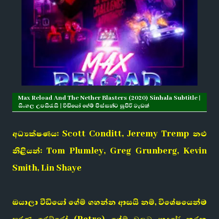
Max Reload And The Nether Blasters (2020) Sinhala Subtitle |
සිංහල උපසිරැසි | වීඩියෝ ගේම් පිස්සන්ට සුපිරි වැඩක්
අධ්‍යක්ෂණය: Scott Conditt, Jeremy Tremp නළු
නිළියන්: Tom Plumley, Greg Grunberg, Kevin
Smith, Lin Shaye
ඔයාලා වීඩියෝ ගේම් ගහන්න ආසයි නම්, විශේෂයෙන්ම