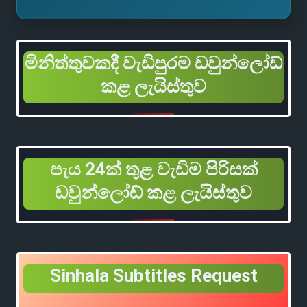
මිනිත්තුවකදී වැඩිපුරම ඩවුන්ලෝඩ්
කළ ලැයිස්තුව
පැය 24ක් තුළ වැඩිම පිරිසක්
ඩවුන්ලෝඩ් කළ ලැයිස්තුව
Sinhala Subtitles Request