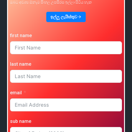
ඔබට අවශ්‍ය ඕනෑම සිංහල උපසිරස ඉල්ලා සිටිය හැක
ඉල්ලූ ලැයිස්තුව
first name
last name
email
sub name