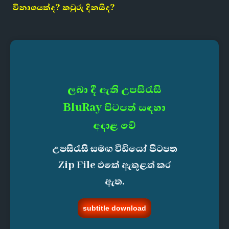
විනාශයක්ද? කවුරු දිනයිද?
ලබා දී ඇති උපසිරැසි
BluRay පිටපත් සඳහා
අදාළ වේ
උපසිරැසි සමඟ වීඩියෝ පිටපත
Zip File එකේ ඇතුළත් කර
ඇත.
subtitle download