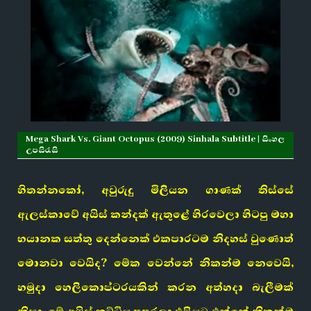
Mega Shark Vs. Giant Octopus (2009) Sinhala Subtitle | සිංහල
උපසිරැසි
හිතන්නකෝ, අවුරුදු මිලියන ගාණක් තිස්සේ
ඇලස්කාවේ අයිස් කන්දක් ඇතුළේ හිරවෙලා හිටපු මහා
භයානක සත්තු දෙන්නෙක් එකපාරටම නිදහස් වුණොත්
මොනවා වෙයිද? මේක වෙන්නේ නිකන්ම නෙවෙයි,
හමුදා හෙලිකොප්ටරයකින් කරන අත්හදා බැලීමක්