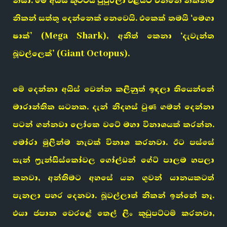
නිසා. මේ අයිස් කුට්ටිය පුපුරලා එළියට එන්නේ නිකන්ම
නිකන් සත්තු දෙන්නෙක් නෙවෙයි. එකෙක් තමයි ‘මෙගා
ෂාක්’ (Mega Shark), අනිත් කෙනා ‘දැවැන්ත
බූවල්ලෙක්’ (Giant Octopus).
මේ දෙන්නා අයිස් වෙන්න කලිනුත් ඉඳලා තියෙන්නේ
මාරාන්තික සටනක. දැන් නිදහස් වුණ ගමන් දෙන්නා
පටන් ගන්නවා ලෝකෙ වටේ මහා විනාශයක් කරන්න.
මෝරා මුලින්ම නැවක් විනාශ කරනවා. ඊට පස්සේ
සැන් ෆ්‍රැන්සිස්කෝවල ගෝල්ඩන් ගේට් පාලම හපලා
කනවා, අන්තිමට අහසේ යන ගුවන් යානයකටත්
පැනලා පහර දෙනවා. බූවල්ලාත් නිකන් ඉන්නේ නෑ.
එයා ජපාන වෙරළේ තෙල් ලිං කුඩුපට්ටම් කරනවා,