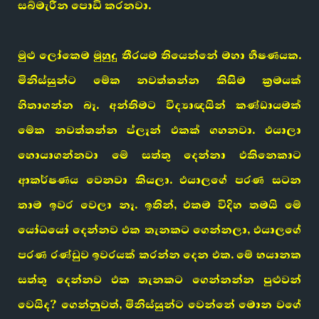
සබ්මැරීන පොඩි කරනවා.
මුළු ලෝකෙම මුහුදු තීරයම තියෙන්නේ මහා භීෂණයක.
මිනිස්සුන්ට මේක නවත්තන්න කිසිම ක්‍රමයක්
හිතාගන්න බෑ. අන්තිමට විද්‍යාඥයින් කණ්ඩායමක්
මේක නවත්තන්න ප්ලෑන් එකක් ගහනවා. එයාලා
හොයාගන්නවා මේ සත්තු දෙන්නා එකිනෙකාට
ආකර්ෂණය වෙනවා කියලා. එයාලගේ පරණ සටන
තාම ඉවර වෙලා නෑ. ඉතින්, එකම විදිහ තමයි මේ
යෝධයෝ දෙන්නව එක තැනකට ගෙන්නලා, එයාලගේ
පරණ රණ්ඩුව ඉවරයක් කරන්න දෙන එක. මේ භයානක
සත්තු දෙන්නව එක තැනකට ගෙන්නන්න පුළුවන්
වෙයිද? ගෙන්නුවත්, මිනිස්සුන්ට වෙන්නේ මොන වගේ