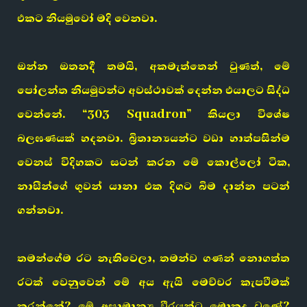
එකට නියමුවෝ මදි වෙනවා.
ඔන්න ඔතනදී තමයි, අකමැත්තෙන් වුණත්, මේ
පෝලන්ත නියමුවන්ට අවස්ථාවක් දෙන්න එයාලට සිද්ධ
වෙන්නේ. “303 Squadron” කියලා විශේෂ
බලඝණයක් හදනවා. බ්‍රිතාන්‍යයන්ට වඩා හාත්පසින්ම
වෙනස් විදිහකට සටන් කරන මේ කොල්ලෝ ටික,
නාසීන්ගේ ගුවන් යානා එක දිගට බිම දාන්න පටන්
ගන්නවා.
තමන්ගේම රට නැතිවෙලා, තමන්ව ගණන් නොගත්ත
රටක් වෙනුවෙන් මේ අය ඇයි මෙච්චර කැපවීමක්
කරන්නේ? මේ අසාමාන්‍ය වීරයන්ට මොකද වුණේ?