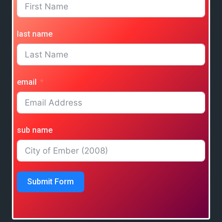
last name
email
sub name
Submit Form