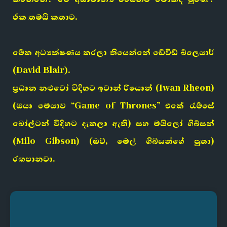
ඒක තමයි කතාව.
මේක අධ්‍යක්ෂණය කරලා තියෙන්නේ ඩේවිඩ් බ්ලෙයාර්
(David Blair).
ප්‍රධාන නළුවෝ විදිහට ඉවාන් රියොන් (Iwan Rheon)
(ඔයා මෙයාව “Game of Thrones” එකේ රැම්සේ
බෝල්ටන් විදිහට දැකලා ඇති) සහ මයිලෝ ගිබ්සන්
(Milo Gibson) (ඔව්, මෙල් ගිබ්සන්ගේ පුතා)
රඟපානවා.