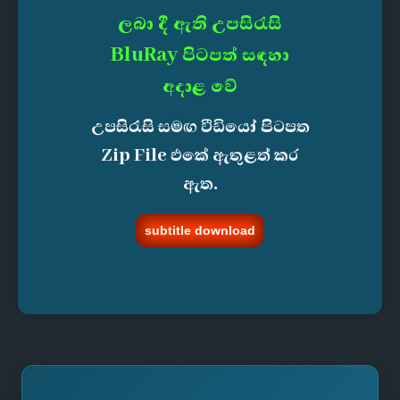
ලබා දී ඇති උපසිරැසි
BluRay පිටපත් සඳහා
අදාළ වේ
උපසිරැසි සමඟ වීඩියෝ පිටපත
Zip File එකේ ඇතුළත් කර
ඇත.
subtitle download