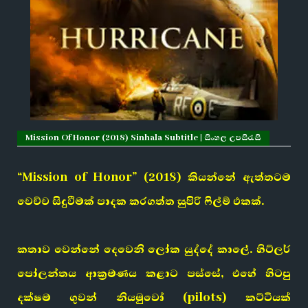
Mission Of Honor (2018) Sinhala Subtitle | සිංහල උපසිරැසි
“Mission of Honor” (2018) කියන්නේ ඇත්තටම
වෙච්ච සිදුවීමක් පාදක කරගත්ත සුපිරි ෆිල්ම් එකක්.
කතාව වෙන්නේ දෙවෙනි ලෝක යුද්දේ කාලේ. හිට්ලර්
පෝලන්තය ආක්‍රමණය කළාට පස්සේ, එහේ හිටපු
දක්ෂම ගුවන් නියමුවෝ (pilots) කට්ටියක්