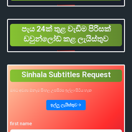
පැය 24ක් තුළ වැඩිම පිරිසක්
ඩවුන්ලෝඩ් කළ ලැයිස්තුව
Sinhala Subtitles Request
ඔබට අවශ්‍ය ඕනෑම සිංහල උපසිරස ඉල්ලා සිටිය හැක
ඉල්ලූ ලැයිස්තුව
first name