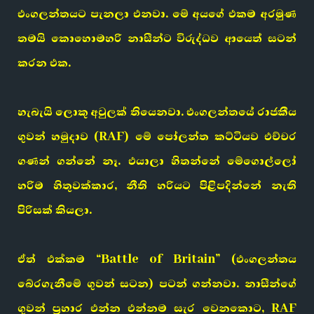
එංගලන්තයට පැනලා එනවා. මේ අයගේ එකම අරමුණ
තමයි කොහොමහරි නාසීන්ට විරුද්ධව ආයෙත් සටන්
කරන එක.
හැබැයි ලොකු අවුලක් තියෙනවා. එංගලන්තයේ රාජකීය
ගුවන් හමුදාව (RAF) මේ පෝලන්ත කට්ටියව එච්චර
ගණන් ගන්නේ නෑ. එයාලා හිතන්නේ මේගොල්ලෝ
හරිම හිතුවක්කාර, නීති හරියට පිළිපදින්නේ නැති
පිරිසක් කියලා.
ඒත් එක්කම “Battle of Britain” (එංගලන්තය
බේරගැනීමේ ගුවන් සටන) පටන් ගන්නවා. නාසීන්ගේ
ගුවන් ප්‍රහාර එන්න එන්නම සැර වෙනකොට, RAF