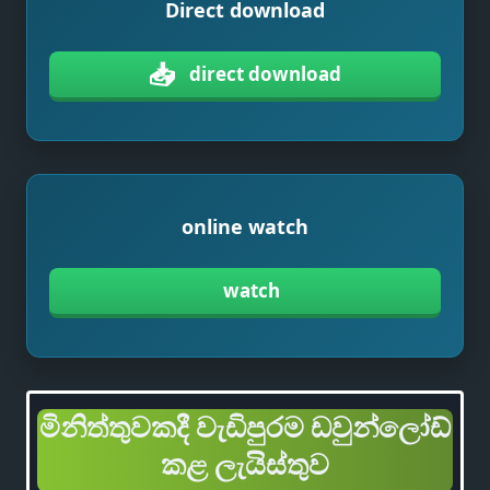
Direct download
📥
direct download
online watch
watch
මිනිත්තුවකදී වැඩිපුරම ඩවුන්ලෝඩ්
කළ ලැයිස්තුව