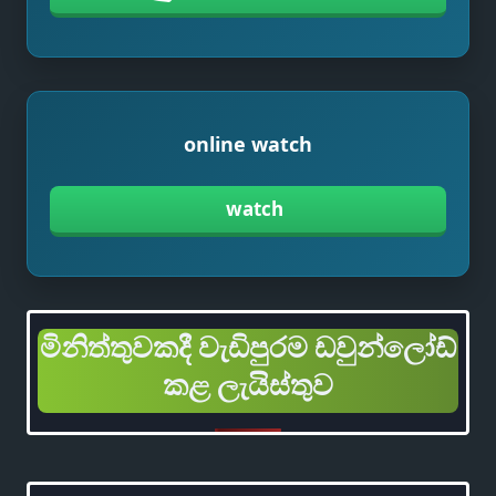
online watch
watch
මිනිත්තුවකදී වැඩිපුරම ඩවුන්ලෝඩ්
කළ ලැයිස්තුව