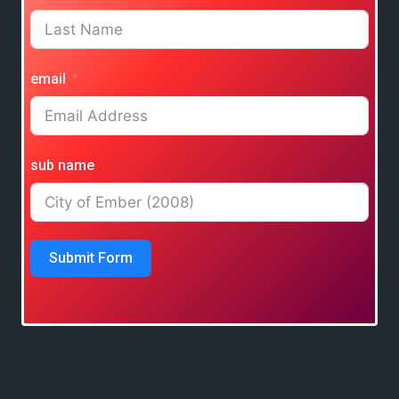
email
sub name
Submit Form