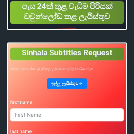
පැය 24ක් තුළ වැඩිම පිරිසක්
ඩවුන්ලෝඩ් කළ ලැයිස්තුව
Sinhala Subtitles Request
ඔබට අවශ්‍ය ඕනෑම සිංහල උපසිරස ඉල්ලා සිටිය හැක
ඉල්ලූ ලැයිස්තුව
first name
last name