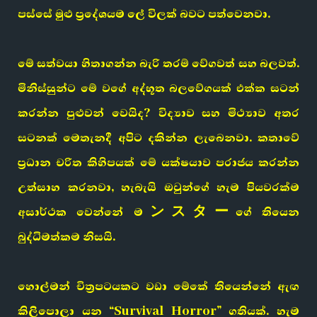
පස්සේ මුළු ප්‍රදේශයම ලේ විලක් බවට පත්වෙනවා.
මේ සත්වයා හිතාගන්න බැරි තරම් වේගවත් සහ බලවත්.
මිනිස්සුන්ට මේ වගේ අද්භූත බලවේගයක් එක්ක සටන්
කරන්න පුළුවන් වෙයිද? විද්‍යාව සහ මිථ්‍යාව අතර
සටනක් මෙතැනදී අපිට දකින්න ලැබෙනවා. කතාවේ
ප්‍රධාන චරිත කිහිපයක් මේ යක්ෂයාව පරාජය කරන්න
උත්සාහ කරනවා, හැබැයි ඔවුන්ගේ හැම පියවරක්ම
අසාර්ථක වෙන්නේ මンスターගේ තියෙන
බුද්ධිමත්කම නිසයි.
හොල්මන් චිත්‍රපටයකට වඩා මේකේ තියෙන්නේ ඇඟ
කිලිපොලා යන “Survival Horror” ගතියක්. හැම