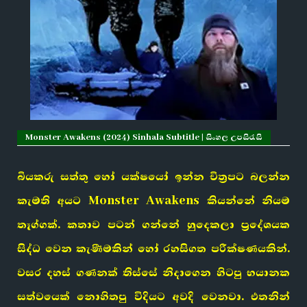
Monster Awakens (2024) Sinhala Subtitle | සිංහල උපසිරැසි
බියකරු සත්තු හෝ යක්ෂයෝ ඉන්න චිත්‍රපට බලන්න
කැමති අයට Monster Awakens කියන්නේ නියම
තෑග්ගක්. කතාව පටන් ගන්නේ හුදෙකලා ප්‍රදේශයක
සිද්ධ වෙන කැණීමකින් හෝ රහසිගත පරීක්ෂණයකින්.
වසර දහස් ගණනක් තිස්සේ නිදාගෙන හිටපු භයානක
සත්වයෙක් නොහිතපු විදියට අවදි වෙනවා. එතනින්