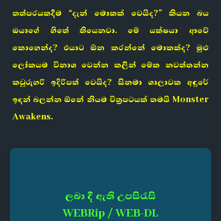
තත්පරයකදීම “දැන් මොකක් වෙයිද?” කියන බය
ඔයාගේ හිතේ තියෙනවා. මේ යක්ෂයා ආවේ
කොහෙන්ද? එයාට ඕන කරන්නේ මොකක්ද? මුළු
ලෝකයම විනාශ වෙන්න කලින් මේක නවත්තන්න
කවුරුහරි ඉදිරිපත් වෙයිද? සිනමා ශාලාවක අඳුරේ
ඉඳන් බලන්න ඕනේ නියම චිත්‍රපටයක් තමයි Monster
Awakens.
ලබා දී ඇති උපසිරැසි
WEBRip / WEB-DL