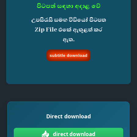
පිටපත් සඳහා අදාළ වේ
උපසිරැසි සමඟ වීඩියෝ පිටපත
Zip File එකේ ඇතුළත් කර
ඇත.
subtitle download
Direct download
📥
direct download