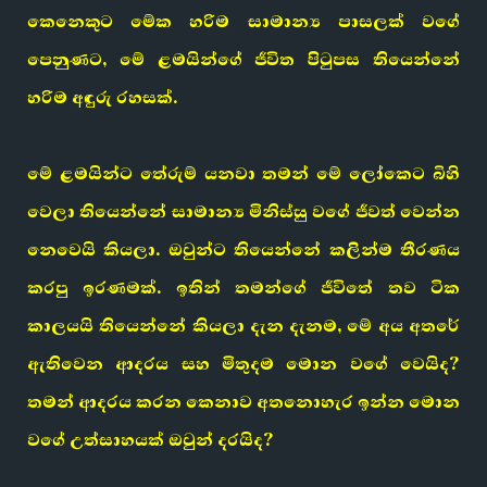
කෙනෙකුට මේක හරිම සාමාන්‍ය පාසලක් වගේ
පෙනුණට, මේ ළමයින්ගේ ජීවිත පිටුපස තියෙන්නේ
හරිම අඳුරු රහසක්.
මේ ළමයින්ට තේරුම් යනවා තමන් මේ ලෝකෙට බිහි
වෙලා තියෙන්නේ සාමාන්‍ය මිනිස්සු වගේ ජීවත් වෙන්න
නෙවෙයි කියලා. ඔවුන්ට තියෙන්නේ කලින්ම තීරණය
කරපු ඉරණමක්. ඉතින් තමන්ගේ ජීවිතේ තව ටික
කාලයයි තියෙන්නේ කියලා දැන දැනම, මේ අය අතරේ
ඇතිවෙන ආදරය සහ මිතුදම මොන වගේ වෙයිද?
තමන් ආදරය කරන කෙනාව අතනොහැර ඉන්න මොන
වගේ උත්සාහයක් ඔවුන් දරයිද?