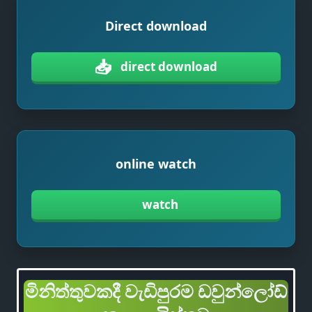
Direct download
📥
direct download
online watch
watch
මිනිත්තුවකදී වැඩිපුරම ඩවුන්ලෝඩ්