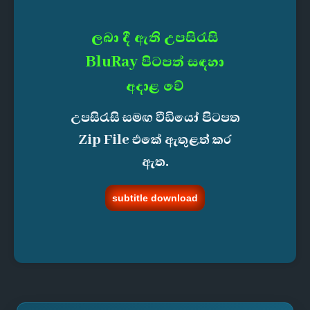
ලබා දී ඇති උපසිරැසි
BluRay පිටපත් සඳහා
අදාළ වේ
උපසිරැසි සමඟ වීඩියෝ පිටපත
Zip File එකේ ඇතුළත් කර
ඇත.
subtitle download