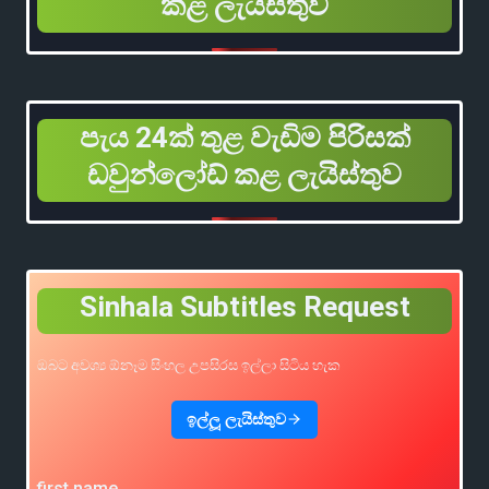
කළ ලැයිස්තුව
පැය 24ක් තුළ වැඩිම පිරිසක්
ඩවුන්ලෝඩ් කළ ලැයිස්තුව
Sinhala Subtitles Request
ඔබට අවශ්‍ය ඕනෑම සිංහල උපසිරස ඉල්ලා සිටිය හැක
ඉල්ලූ ලැයිස්තුව
first name