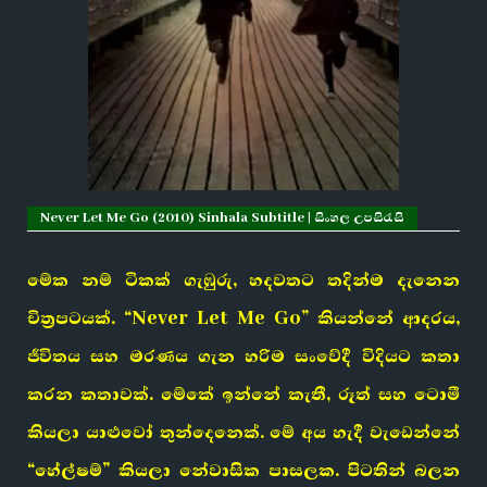
Never Let Me Go (2010) Sinhala Subtitle | සිංහල උපසිරැසි
මේක නම් ටිකක් ගැඹුරු, හදවතට තදින්ම දැනෙන
චිත්‍රපටයක්. “Never Let Me Go” කියන්නේ ආදරය,
ජීවිතය සහ මරණය ගැන හරිම සංවේදී විදියට කතා
කරන කතාවක්. මේකේ ඉන්නේ කැතී, රූත් සහ ටොමී
කියලා යාළුවෝ තුන්දෙනෙක්. මේ අය හැදී වැඩෙන්නේ
“හේල්ෂම්” කියලා නේවාසික පාසලක. පිටතින් බලන