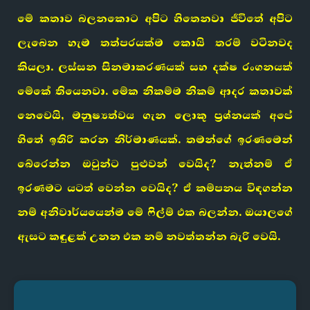
මේ කතාව බලනකොට අපිට හිතෙනවා ජීවිතේ අපිට
ලැබෙන හැම තත්පරයක්ම කොයි තරම් වටිනවද
කියලා. ලස්සන සිනමාකරණයක් සහ දක්ෂ රංගනයක්
මේකේ තියෙනවා. මේක නිකම්ම නිකම් ආදර කතාවක්
නෙවෙයි, මනුෂ්‍යත්වය ගැන ලොකු ප්‍රශ්නයක් අපේ
හිතේ ඉතිරි කරන නිර්මාණයක්. තමන්ගේ ඉරණමෙන්
බේරෙන්න ඔවුන්ට පුළුවන් වෙයිද? නැත්නම් ඒ
ඉරණමට යටත් වෙන්න වෙයිද? ඒ කම්පනය විඳගන්න
නම් අනිවාර්යයෙන්ම මේ ෆිල්ම් එක බලන්න. ඔයාලගේ
ඇසට කඳුළක් උනන එක නම් නවත්තන්න බැරි වෙයි.