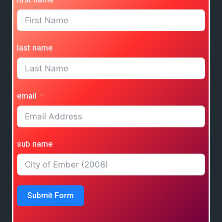
last name
email
sub name
Submit Form