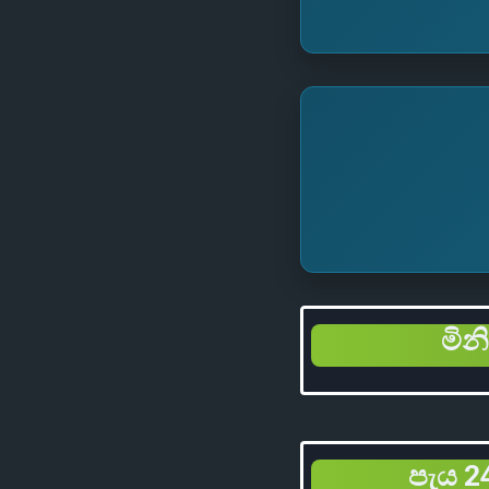
මින
පැය 24