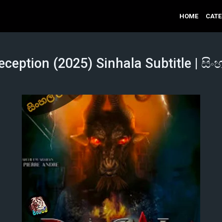
HOME
CAT
eception (2025) Sinhala Subtitle | සිං