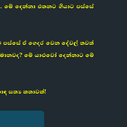
. මේ දෙන්නා එතනට ගියාට පස්සේ
ට පස්සේ ඒ ගෙදර වෙන දේවල් තවත්
මොනවද? මේ යාළුවෝ දෙන්නාට මේ
ඳ සත්‍ය කතාවක්!