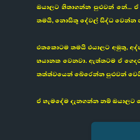
ඔයාලට හිතාගන්න පුළුවන් නේ… 
තමයි, නොසිතූ දේවල් සිද්ධ වෙන්න
එතකොටම තමයි එයාලට අමුතු, අද්
භයානක වෙනවා. ඇත්තටම ඒ ගෙදර
තත්ත්වයෙන් බේරෙන්න පුළුවන් වෙය
ඒ හැමදේම දැනගන්න නම් ඔයාලට මේ