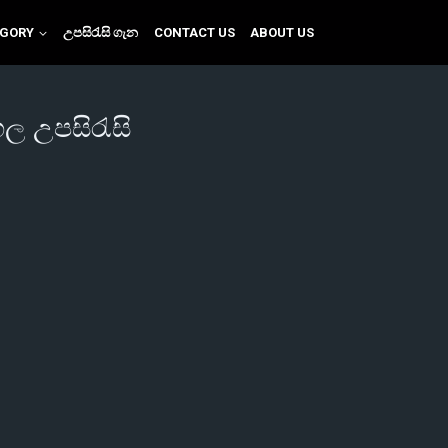
EGORY
උපසිරැසි ගැන
CONTACT US
ABOUT US
හල උපසිරැසි