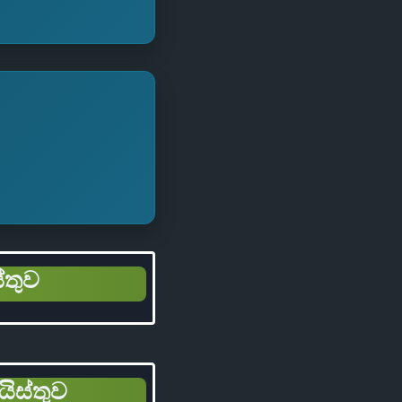
්තුව
යිස්තුව