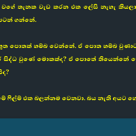
ඒ වගේ තැනක වැඩ කරන එක ලේසි නැහැ කියලා
 පටන් ගන්නේ.
භූත පොතක් හම්බ වෙන්නේ. ඒ පොත හම්බ වුණා
 සිද්ධ වුණේ මොකක්ද? ඒ පොතේ තියෙන්නේ 
ිද?
 ෆිල්ම් එක බලන්නම වෙනවා. බය නැති අයට හො