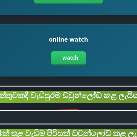
online watch
watch
ිත්තුවකදී වැඩිපුරම ඩවුන්ලෝඩ් කළ ලැයිස
ක් තුළ වැඩිම පිරිසක් ඩවුන්ලෝඩ් කළ ලැ