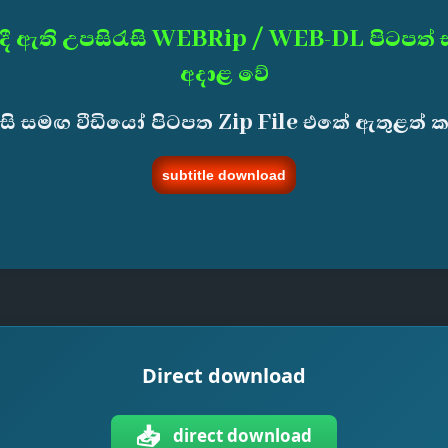
දී ඇති උපසිරැසි WEBRip / WEB-DL පිටපත්
අදාළ වේ
ැසි සමඟ වීඩියෝ පිටපත Zip File එකේ ඇතුළත් 
subtitle download
Direct download
📥
direct download