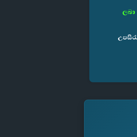
ලබා 
උපසිර