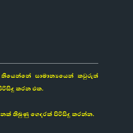
තියෙන්නේ සාමාන්‍යයෙන් කවුරුත්
රිසිදු කරන එක.
ක් තිබුණු ගෙදරක් පිරිසිදු කරන්න.