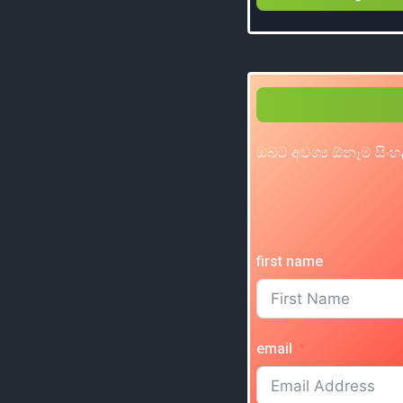
ඔබට අවශ්‍ය ඕනෑම සිංහ
first name
email