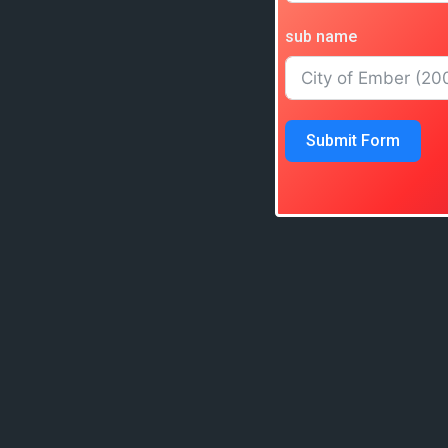
sub name
Submit Form