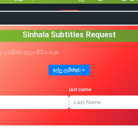
Sinhala Subtitles Request
ල උපසිරස ඉල්ලා සිටිය හැක
ඉල්ලූ ලැයිස්තුව
last name