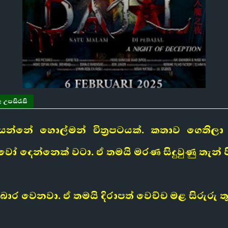
 උපසිරැසි
න්නේ හොල්මන් චිත්‍රපටයක්. කතාව ගෙතිලා 
 දෙන්නෙක් වටා. ඒ තමයි මරණ සිදුවුණු තැන් පි
බාර වෙනවා. ඒ තමයි දිරාපත් වෙච්ච මළ සිරුරු තුන