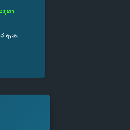
 සඳහා
කර ඇත.