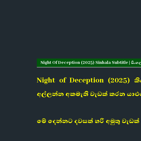
Night Of Deception (2025) Sinhala Subtitle | සිංහල
Night of Deception (2025)
කිය
අල්ලන්න අකමැති වැඩක් කරන යාළුවෝ
මේ දෙන්නට දවසක් හරි අමුතු වැඩක් 