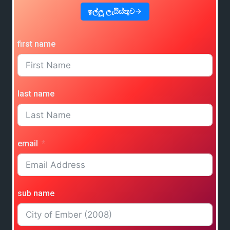
ඉල්ලූ ලැයිස්තුව
first name
last name
email
sub name