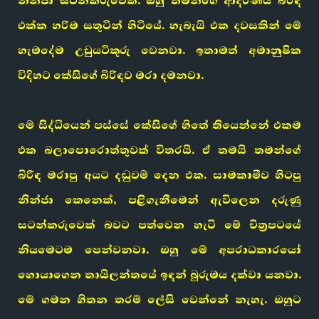
නින්ජා සටන්කරුවෙක්. ඔහු තමන්ගේ ආදරණීය බිරිඳ
එක්ක හරිම සතුටින් හිටියේ. හැබැයි එක දවසකින් මේ
හැමදේම උඩුයටිකුරු වෙනවා. ඉතාමත් අමානුෂික
විදිහට කේසිගේ බිරිඳව මරා දමනවා.
මේ සිද්ධියෙන් පස්සේ කේසිගේ හිතේ තියෙන්නේ එකම
එක බලාපොරොත්තුවක් විතරයි. ඒ තමයි තමන්ගේ
බිරිඳ මරාපු අයට දඬුවම් දෙන එක. සාමකාමීව හිටපු
නින්ජා කෙනෙක්, පළිගැනීමෙන් ඇවිලෙන දරුණු
සටන්කරුවෙක් බවට පත්වෙන හැටි මේ චිත්‍රපටයේ
නියමෙටම පෙන්වනවා. ඔහු මේ අපරාධකාරයෝ
හොයාගෙන තායිලන්තයේ ඉඳන් බුරුමය දක්වා යනවා.
මේ ගමන හිතන තරම් ලේසි වෙන්නේ නැහැ. ඔහුට