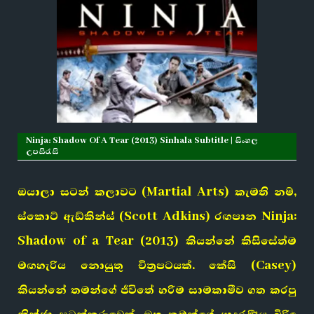
Ninja: Shadow Of A Tear (2013) Sinhala Subtitle | සිංහල
උපසිරැසි
ඔයාලා සටන් කලාවට (Martial Arts) කැමති නම්,
ස්කොට් ඇඩ්කින්ස් (Scott Adkins) රඟපාන Ninja:
Shadow of a Tear (2013) කියන්නේ කිසිසේත්ම
මඟහැරිය නොයුතු චිත්‍රපටයක්. කේසි (Casey)
කියන්නේ තමන්ගේ ජීවිතේ හරිම සාමකාමීව ගත කරපු