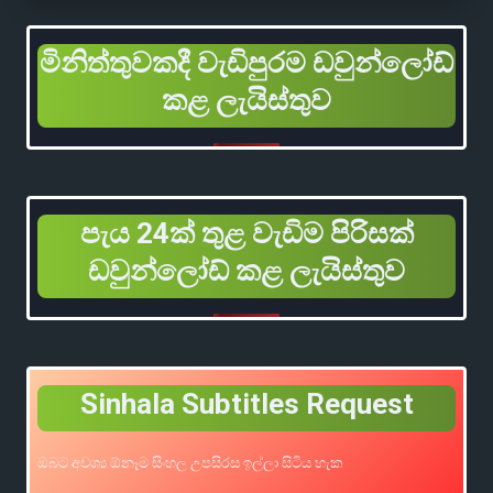
මිනිත්තුවකදී වැඩිපුරම ඩවුන්ලෝඩ්
කළ ලැයිස්තුව
පැය 24ක් තුළ වැඩිම පිරිසක්
ඩවුන්ලෝඩ් කළ ලැයිස්තුව
Sinhala Subtitles Request
ඔබට අවශ්‍ය ඕනෑම සිංහල උපසිරස ඉල්ලා සිටිය හැක