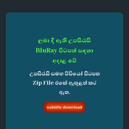
ලබා දී ඇති උපසිරැසි
BluRay පිටපත් සඳහා
අදාළ වේ
උපසිරැසි සමඟ වීඩියෝ පිටපත
Zip File එකේ ඇතුළත් කර
ඇත.
subtitle download