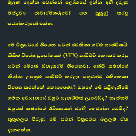
මුහුණ දෙන්න වෙන්නේ ලෝකයේ ඉන්න අති දරුණු
මත්ද්‍රව්‍ය ජාවාරම්කරුවෝ සහ පුහුණු කරපු
සටන්කරුවෝ එක්ක.
මේ චිත්‍රපටයේ තියෙන සටන් ජවනිකා හරිම තාත්විකයි.
කිසිම විශේෂ ප්‍රයෝගයක් (VFX) පාවිච්චි නොකර කරපු
සටන් මේකේ ඕනෑතරම් තියෙනවා. කේසි තමන්ගේ
නින්ජා උපක්‍රම පාවිච්චි කරලා සතුරන්ව එකිනෙකා
විනාශ කරන්නේ කොහොමද? ඔහුගේ මේ පළිගැනීමේ
ගමන අවසානයේ ඔහුට සැනසීමක් ලැබෙයිද? නැත්නම්
ඔහුටත් තමන්ගේ ජීවිතයෙන් වන්දි ගෙවන්න වෙයිද?
කුතුහලය පිරුණු මේ සටන් චිත්‍රපටය බලලම ඒක
දැනගන්න.