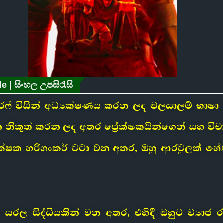
e | සිංහල උපසිරැසි
 අෂ්රෆ් විසින් අධ්‍යක්ෂණය කරන ලද මලයාලම් භාෂා ක්
න නිකුත් කරන ලද අතර ප්‍රේක්ෂකයින්ගෙන් සහ විචා
්ෂක හරිශංකර් වටා වන අතර, ඔහු ආරවුලක් හේත
ල සිද්ධියකින් වන අතර, එහිදී ඔහුට ව්‍යාජ 