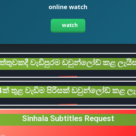
online watch
watch
ිත්තුවකදී වැඩිපුරම ඩවුන්ලෝඩ් කළ ලැයිස
ක් තුළ වැඩිම පිරිසක් ඩවුන්ලෝඩ් කළ ලැ
Sinhala Subtitles Request
හැක