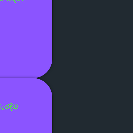
ැරදිව