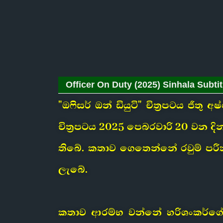
Officer On Duty (2025) Sinhala Subtitl
"ඔෆිසර් ඔන් ඩියුටි" චිත්‍රපටය ජීතු
චිත්‍රපටය 2025 පෙබරවාරි 20 වන දි
තිබේ. කතාව ගෙතෙන්නේ රවුම් පරීක
ලැබේ.
කතාව ආරම්භ වන්නේ හරිශංකර්ගේ සර