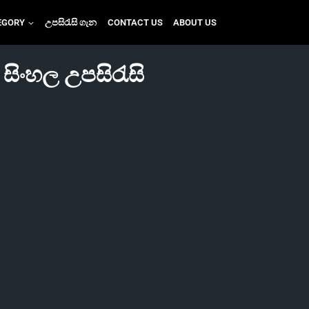
EGORY
උපසිරැසි ගැන
CONTACT US
ABOUT US
සිංහල උපසිරැසි