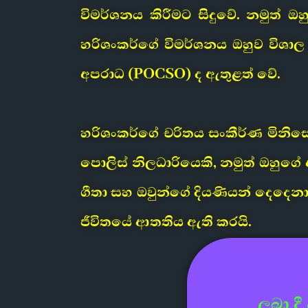
විමර්ශනය කිරීමට සිදුවේ. නමුත් 
හරිශංකර්ගේ විමර්ශනය ඔහුව විශ
අපරාධ (POCSO) ද ඇතුළත් වේ.
හරිශංකර්ගේ චරිතය සංකීර්ණ මිනිස
පොලිස් නිලධාරියෙකි, නමුත් ඔහුග
ගීතා සහ ඔවුන්ගේ දියණියන් දෙදෙනා
ජීවිතයේ ආතතිය ඇති කරයි.
ලබා ද