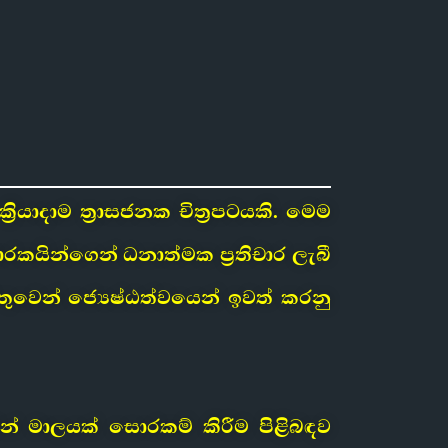
‍රියාදාම ත්‍රාසජනක චිත්‍රපටයකි. මෙම
රකයින්ගෙන් ධනාත්මක ප්‍රතිචාර ලැබී
ුවෙන් ජ්‍යෙෂ්ඨත්වයෙන් ඉවත් කරනු
රන් මාලයක් සොරකම් කිරීම පිළිබඳව