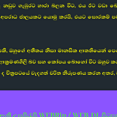
ඔහු නඩුව ගැඹුරට හාරා බලන විට, එය ඊට වඩා 
ාල අපරාධ ජාලයකට යොමු කරයි, එයට සොරකම් ප
ෙකි, ඔහුගේ අතීතය නිසා මානසික ආතතියෙන් පෙ
ේ ආක්‍රමණශීලී බව සහ කෝපය බොහෝ විට ඔහුව කර
 ද චිත්‍රපටයේ වැදගත් චරිත නිරූපණය කරන අතර,
ී ඇති උපසිරැසි WEBRip / WEB-DL පිටප