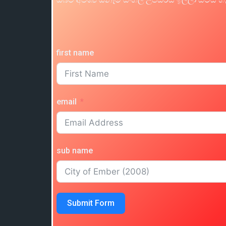
first name
email
sub name
Submit Form