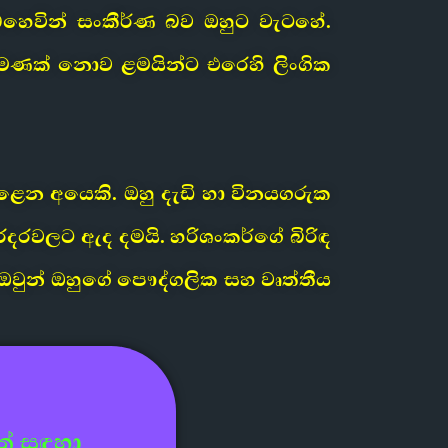
බෙහෙවින් සංකීර්ණ බව ඔහුට වැටහේ.
මණක් නොව ළමයින්ට එරෙහි ලිංගික
ළෙන අයෙකි. ඔහු දැඩි හා විනයගරුක
දරවලට ඇද දමයි. හරිශංකර්ගේ බිරිඳ
 ඔවුන් ඔහුගේ පෞද්ගලික සහ වෘත්තීය
ත් සඳහා