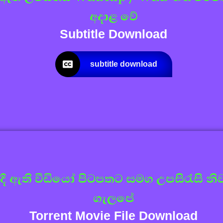
අදාළ වේ
Subtitle Download
subtitle download
දී ඇති වීඩියෝ පිටපතට සමග උපසිරැසි නිව
ගැලපේ
Torrent Movie File Download