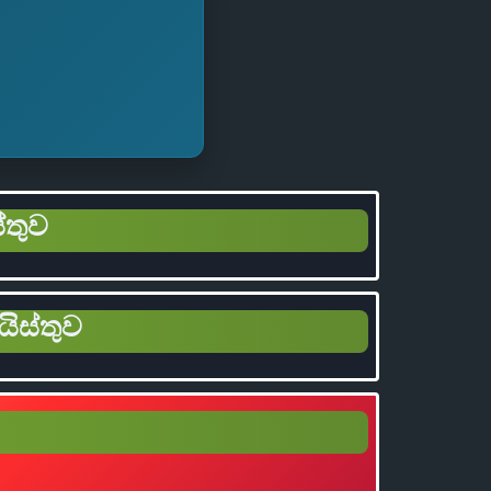
්තුව
යිස්තුව