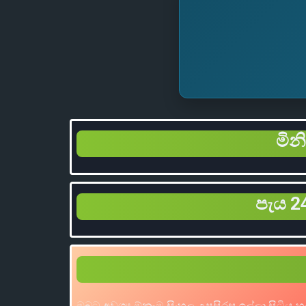
මින
පැය 24
ඔබට අවශ්‍ය ඕනෑම සිංහල උපසිරස ඉල්ලා සිටිය 