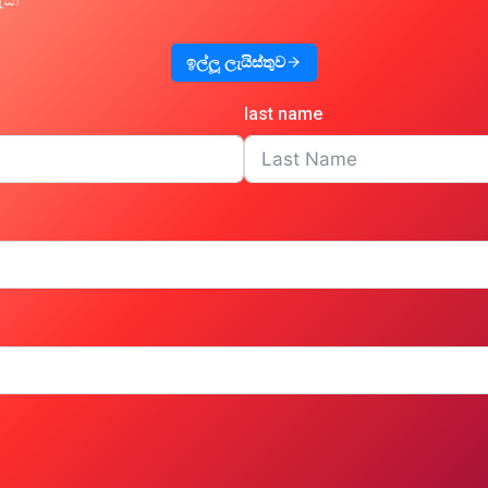
ඉල්ලූ ලැයිස්තුව
last name