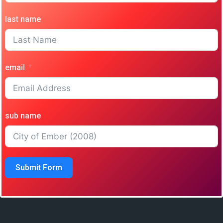
last name
email
sub name
Submit Form