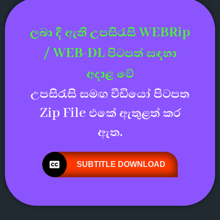
ලබා දී ඇති උපසිරැසි WEBRip
/ WEB-DL පිටපත් සඳහා
අදාළ වේ
උපසිරැසි සමඟ වීඩියෝ පිටපත
Zip File එකේ ඇතුළත් කර
ඇත.
SUBTITLE DOWNLOAD