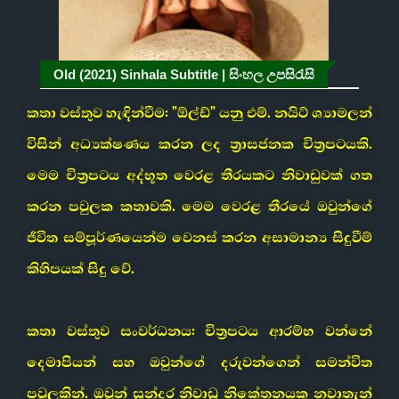
Old (2021) Sinhala Subtitle | සිංහල උපසිරැසි
කතා වස්තුව හැඳින්වීම: "ඕල්ඩ්" යනු එම්. නයිට් ශ්‍යාමලන්
විසින් අධ්‍යක්ෂණය කරන ලද ත්‍රාසජනක චිත්‍රපටයකි.
මෙම චිත්‍රපටය අද්භූත වෙරළ තීරයකට නිවාඩුවක් ගත
කරන පවුලක කතාවකි. මෙම වෙරළ තීරයේ ඔවුන්ගේ
ජීවිත සම්පූර්ණයෙන්ම වෙනස් කරන අසාමාන්‍ය සිදුවීම්
කිහිපයක් සිදු වේ.
කතා වස්තුව සංවර්ධනය: චිත්‍රපටය ආරම්භ වන්නේ
දෙමාපියන් සහ ඔවුන්ගේ දරුවන්ගෙන් සමන්විත
පවුලකින්. ඔවුන් සුන්දර නිවාඩු නිකේතනයක නවාතැන්