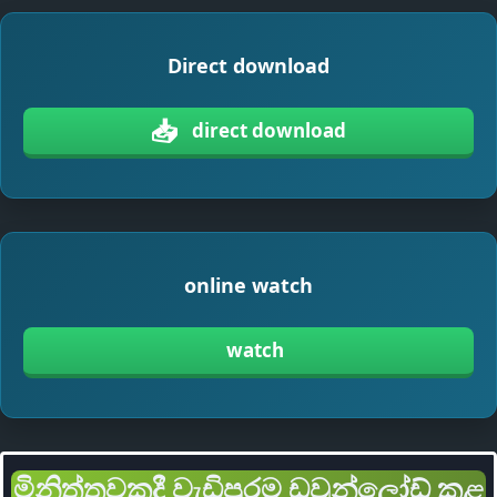
Direct download
📥
direct download
online watch
watch
මිනිත්තුවකදී වැඩිපුරම ඩවුන්ලෝඩ් කළ