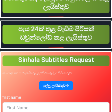
ලැයිස්තුව
පැය 24ක් තුළ වැඩිම පිරිසක්
ඩවුන්ලෝඩ් කළ ලැයිස්තුව
Sinhala Subtitles Request
ඔබට අවශ්‍ය ඕනෑම සිංහල උපසිරස ඉල්ලා සිටිය හැක
ඉල්ලූ ලැයිස්තුව
first name