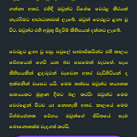
ගන්නා අතර, එහිදී ඔවුන්ට විශේෂ වෙරළ තීරයක්
නැරඹීමට ආරාධනාවක් ලැබේ. ඔවුන් වෙරළට ළඟා වූ
විට, ඔවුන්ට එහි අමුතු සිදුවීම් කිහිපයක් දක්නට ලැබේ.
වෙරළට ළඟා වූ පසු, පවුලේ සාමාජිකයින්ට එහි කාලය
වේගයෙන් ගෙවී යන බව සෙමෙන් වැටහේ. පැය
කිහිපයකින් ළදරුවන් වැඩෙන අතර වැඩිහිටියන් ද
ඉක්මනින් වයසට යයි. මෙම තත්වය ඔවුන්ට භයානක
සත්‍යයකට මුහුණ දීමට බල කරයි: ඔවුන්ට මෙම
වෙරළෙන් පිටව යා නොහැකි අතර, කාලයේ මෙම
විශ්මයජනක වේගය ඔවුන්ගේ ජීවිතයේ සෑම
මොහොතක්ම වැදගත් කරයි.