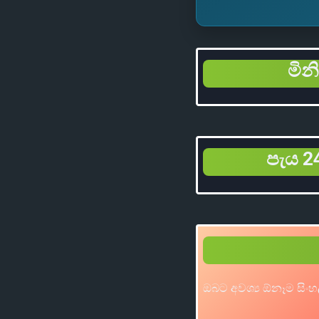
මින
පැය 24
ඔබට අවශ්‍ය ඕනෑම සිංහ