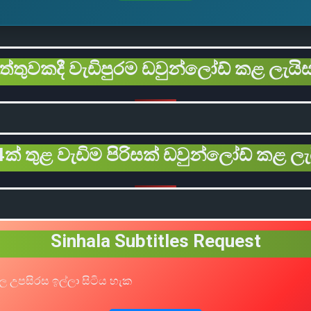
ිත්තුවකදී වැඩිපුරම ඩවුන්ලෝඩ් කළ ලැයිස
ක් තුළ වැඩිම පිරිසක් ඩවුන්ලෝඩ් කළ ලැ
Sinhala Subtitles Request
ල උපසිරස ඉල්ලා සිටිය හැක