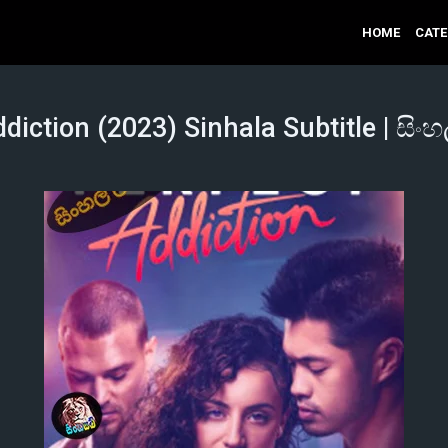
HOME
CAT
diction (2023) Sinhala Subtitle | සිං