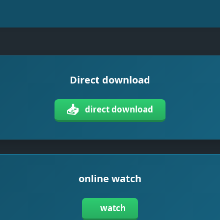
Direct download
📥
direct download
online watch
watch