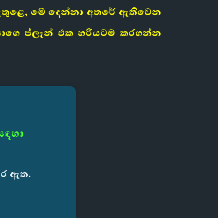
න ඇතුළෙ, මේ දෙන්නා අතරේ ඇතිවෙන
යාගෙ ප්ලෑන් එක හරියටම කරගන්න
 සඳහා
කර ඇත.