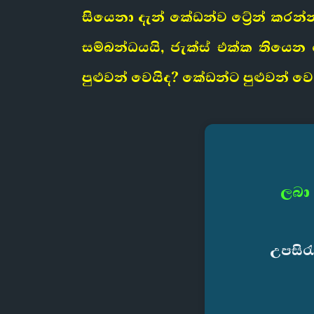
සියෙනා දැන් කේඩන්ව ට්‍රේන් කර
සම්බන්ධයයි, ජැක්ස් එක්ක තිය
පුළුවන් වෙයිද? කේඩන්ට පුළුවන් ව
ලබා 
උපසිර