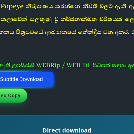
 Popeye නිරූපණය කරන්නේ නිවිති වලට ඇති ඇල්ම නි
ලාවෙන් සලකුණු වූ තර්ජනාත්මක චරිතයක් ලෙස
වර්තනය චිත්‍රපටයේ ආඛ්‍යානයේ කේන්ද්‍රීය වන අත
ී ඇති උපසිරැසි WEBRip / WEB-DL පිටපත් සඳහා අ
Subtitle Download
deo Copy
Direct download