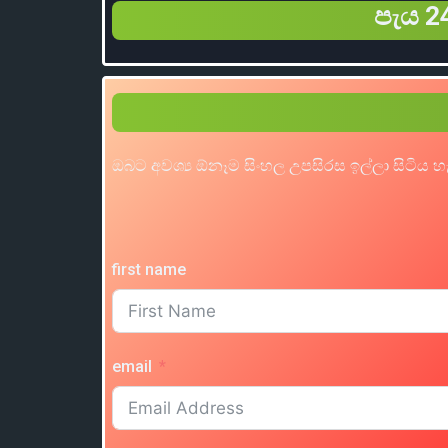
පැය 24
ඔබට අවශ්‍ය ඕනෑම සිංහල උපසිරස ඉල්ලා සිටිය 
first name
email