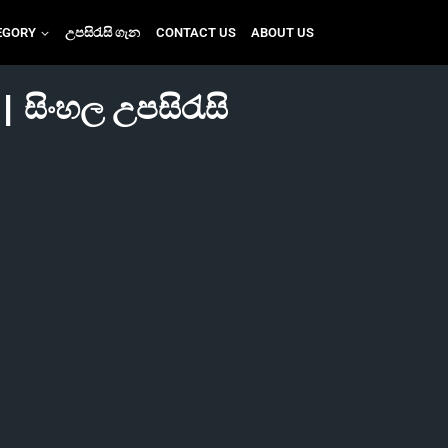
EGORY
උපසිරැසි ගැන
CONTACT US
ABOUT US
 සිංහල උපසිරැසි