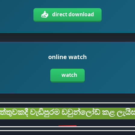
📥
direct download
online watch
watch
ිත්තුවකදී වැඩිපුරම ඩවුන්ලෝඩ් කළ ලැයිස