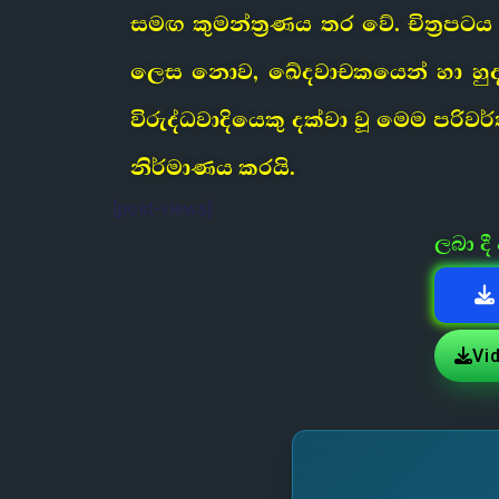
සමඟ කුමන්ත්‍රණය තර වේ. චිත්‍රපටය
ලෙස නොව, ඛේදවාචකයෙන් හා හුදක
විරුද්ධවාදියෙකු දක්වා වූ මෙම පරි
නිර්මාණය කරයි.
[post-views]
ලබා ද
Vi