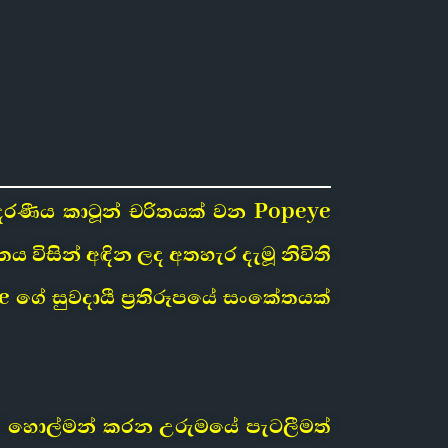
ආදරණීය කාටූන් චරිතයක් වන Popeye
විසින් අඳින ලද අතහැර දැමූ නිවිති
ye ගේ සුවදායී ප්‍රතිරූපයේ සංකේතයක්
 ගේ හොල්මන් කරන උරුමයේ පැටලීමත්