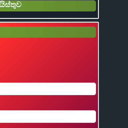
යිස්තුව