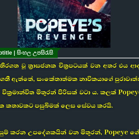
itle | සිංහල උපසිරැසි
 තිරගත වූ ත්‍රාසජනක චිත්‍රපටයක් වන අතර එය 
ෙතී ඇත්තේ, සංකේතාත්මක නාවිකයාගේ පුරාවෘත්තය 
ික්‍රමාන්විත මිතුරන් පිරිසක් වටා ය. කලක් Pope
නක කතාවකට පසුබිමක් ලෙස සේවය කරයි.
ැලසුම් කරන උපදේශකයින් වන මිතුරන්, Popeye