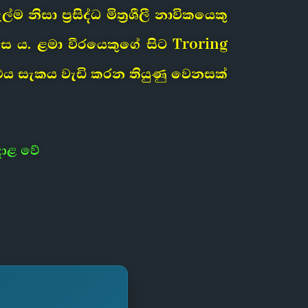
සා ප්‍රසිද්ධ මිත්‍රශීලී නාවිකයෙකු
 ය. ළමා වීරයෙකුගේ සිට Troring
ර, එය සැකය වැඩි කරන තියුණු වෙනසක්
දාළ වේ