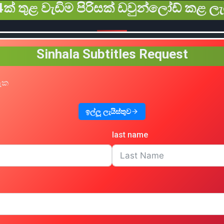
ක් තුළ වැඩිම පිරිසක් ඩවුන්ලෝඩ් කළ ලැ
Sinhala Subtitles Request
හැක
ඉල්ලූ ලැයිස්තුව
last name