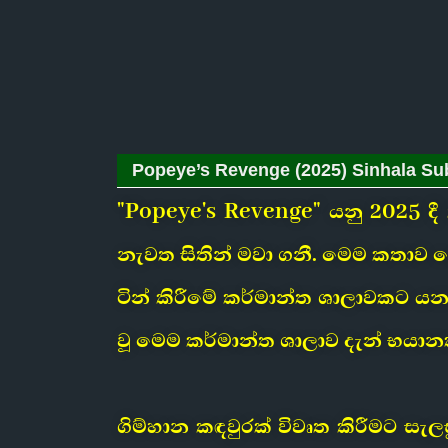
Popeye’s Revenge (2025) Sinhala Subt
"Popeye's Revenge" යනු 2025 දී
නැවත සිතින් මවා ගනී. මෙම කතාව ග
ටින් කිරීමේ කර්මාන්ත ශාලාවකට යන ව
වූ මෙම කර්මාන්ත ශාලාව දැන් භයා
ගිම්හාන කඳවුරක් විවෘත කිරීමට ස