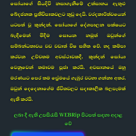
සෝයාගේ සියදිවි නසාගැනීමේ උත්සාහය ඇතුළු
ඛේදජනක ප්‍රතිවිපාකවලට තුඩු දෙයි. වරදකාරිත්වයෙන්
යටපත් වූ කුන්දන්, සෝයාගේ දේශපාලන පක්ෂයට
බැඳීමෙන් මිදීම සොයන නමුත් ඔවුන්ගේ
සම්බන්ධතාවය වඩ වඩාත් විෂ සහිත වේ. හද කම්පා
කරවන උච්චතම අවස්ථාවකදී, කුන්දන් සෝයා
වෙනුවෙන් තමාවම පූජා කරයි, අවසානයේ ඔහු
මරණයට පෙර තම ප්‍රේමයේ ගැඹුර වටහා ගන්නා අතර,
ඔවුන් දෙදෙනාගේම ජීවිතවලට සදාකාලික බලපෑමක්
ඇති කරයි.
ලබා දී ඇති උපසිරැසි WEBRip පිටපත් සඳහා අදාළ
වේ