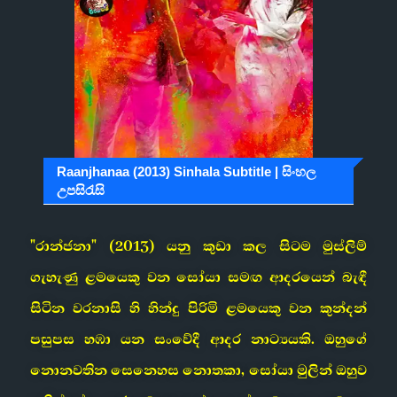
Raanjhanaa (2013) Sinhala Subtitle | සිංහල
උපසිරැසි
"රාන්ජනා" (2013) යනු කුඩා කල සිටම මුස්ලිම්
ගැහැණු ළමයෙකු වන සෝයා සමඟ ආදරයෙන් බැඳී
සිටින වරනාසි හි හින්දු පිරිමි ළමයෙකු වන කුන්දන්
පසුපස හඹා යන සංවේදී ආදර නාට්‍යයකි. ඔහුගේ
නොනවතින සෙනෙහස නොතකා, සෝයා මුලින් ඔහුව