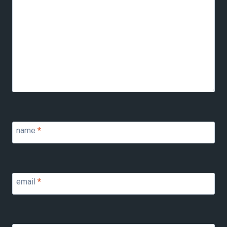
name
*
email
*