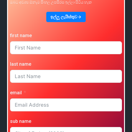
ඔබට අවශ්‍ය ඕනෑම සිංහල උපසිරස ඉල්ලා සිටිය හැක
ඉල්ලූ ලැයිස්තුව
first name
last name
email
sub name