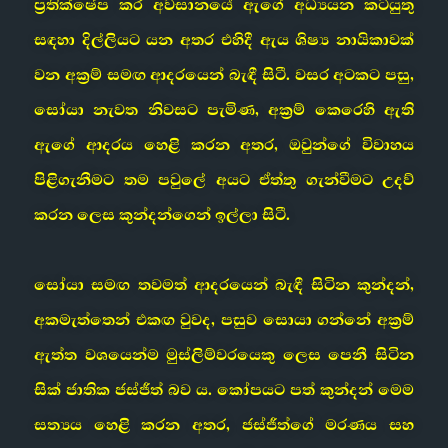
ප්‍රතික්ෂේප කර අවසානයේ ඇගේ අධ්‍යයන කටයුතු
සඳහා දිල්ලියට යන අතර එහිදී ඇය ශිෂ්‍ය නායිකාවක්
වන අක්‍රම් සමඟ ආදරයෙන් බැඳී සිටී. වසර අටකට පසු,
සෝයා නැවත නිවසට පැමිණ, අක්‍රම් කෙරෙහි ඇති
ඇගේ ආදරය හෙළි කරන අතර, ඔවුන්ගේ විවාහය
පිළිගැනීමට තම පවුලේ අයට ඒත්තු ගැන්වීමට උදව්
කරන ලෙස කුන්දන්ගෙන් ඉල්ලා සිටී.
සෝයා සමඟ තවමත් ආදරයෙන් බැඳී සිටින කුන්දන්,
අකමැත්තෙන් එකඟ වුවද, පසුව සොයා ගන්නේ අක්‍රම්
ඇත්ත වශයෙන්ම මුස්ලිම්වරයෙකු ලෙස පෙනී සිටින
සික් ජාතික ජස්ජීත් බව ය. කෝපයට පත් කුන්දන් මෙම
සත්‍යය හෙළි කරන අතර, ජස්ජීත්ගේ මරණය සහ