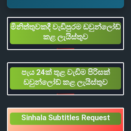
මිනිත්තුවකදී වැඩිපුරම ඩවුන්ලෝඩ්
කළ ලැයිස්තුව
පැය 24ක් තුළ වැඩිම පිරිසක්
ඩවුන්ලෝඩ් කළ ලැයිස්තුව
Sinhala Subtitles Request