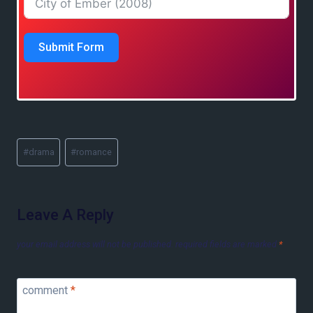
Submit Form
#
drama
#
romance
Leave A Reply
your email address will not be published.
required fields are marked
*
comment
*