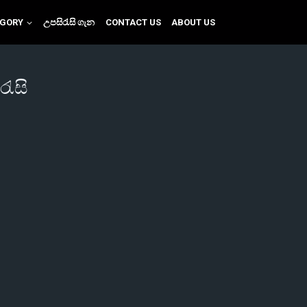
EGORY
උපසිරැසි ගැන
CONTACT US
ABOUT US
රැසි