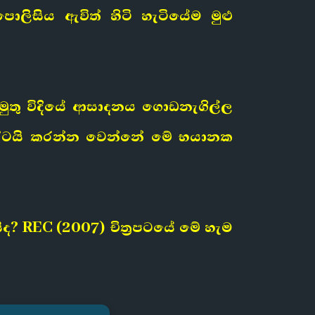
ලිසිය ඇවිත් හිටි හැටියේම මුළු
අමුතු විදියේ ආසාදනය ගොඩනැගිල්ල
්ලෝටයි කරන්න වෙන්නේ මේ භයානක
ිද?
REC (2007)
චිත්‍රපටයේ මේ හැම