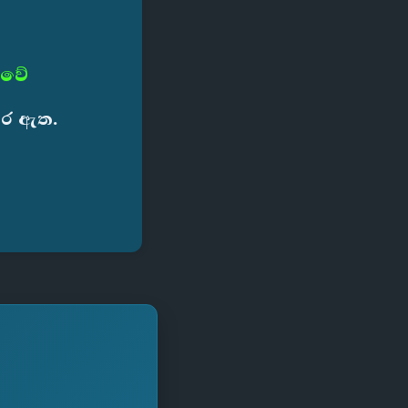
 වේ
කර ඇත.