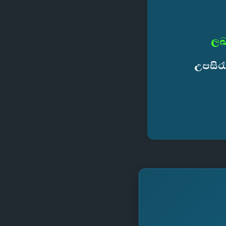
ලබ
උපසිර