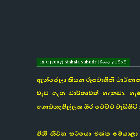
REC (2007) Sinhala Subtitle | සිංහල උපසිරැසි
ඇන්ජෙලා කියන රූපවාහිනී වාර්තාක
වැඩ ගැන වාර්තාවක් හදනවා. හැම
ගොඩනැගිල්ලක හිර වෙච්ච වැඩිහිටි
ගිනි නිවන භටයෝ එක්ක මෙයාලා 