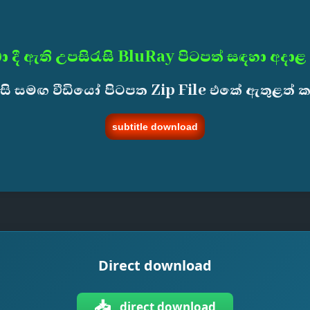
ා දී ඇති උපසිරැසි BluRay පිටපත් සඳහා අදාළ
ැසි සමඟ වීඩියෝ පිටපත Zip File එකේ ඇතුළත් 
subtitle download
Direct download
📥
direct download