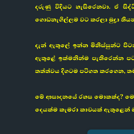
දරුණු විදියට හැසිරෙනවා. ඒ සි
ගොඩනැගිල්ලම වට කරලා මුද්‍රා 
දැන් ඇතුලේ ඉන්න මිනිස්සුන්ට ප
ඇතුළේ ඉක්මනින්ම පැතිරෙන්න ප
තත්ත්වය දිගටම පටිගත කරගෙන, ත
මේ ආසාදනයේ රහස මොකක්ද? මෙයා
දෙයක්ම කැමරා කාචයක් ඇතුළෙන් ඔ