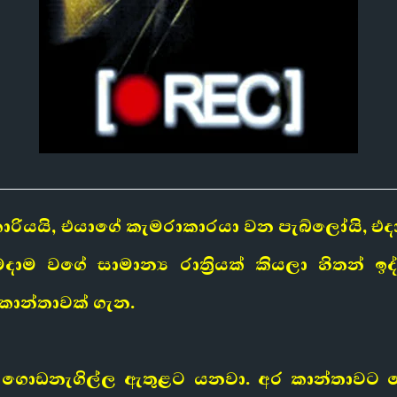
ාරියයි, එයාගේ කැමරාකාරයා වන පැබ්ලෝයි, එද
දාම වගේ සාමාන්‍ය රාත්‍රියක් කියලා හිතන් 
 කාන්තාවක් ගැන.
ගොඩනැගිල්ල ඇතුළට යනවා. අර කාන්තාවට මො