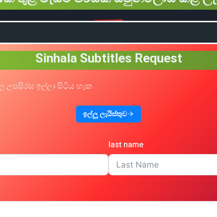
Sinhala Subtitles Request
ල උපසිරස ඉල්ලා සිටිය හැක
ඉල්ලූ ලැයිස්තුව
last name