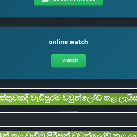
online watch
watch
ිත්තුවකදී වැඩිපුරම ඩවුන්ලෝඩ් කළ ලැයිස
ක් තුළ වැඩිම පිරිසක් ඩවුන්ලෝඩ් කළ ලැ