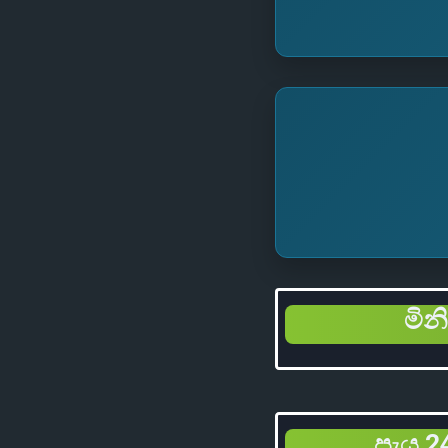
මින
පැය 24