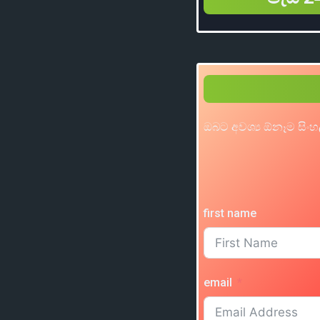
ඔබට අවශ්‍ය ඕනෑම සිංහ
first name
email