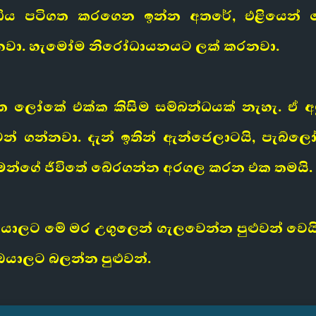
ද්ධිය පටිගත කරගෙන ඉන්න අතරේ, එළියෙන් පො
තියනවා. හැමෝම නිරෝධායනයට ලක් කරනවා.
ිටත ලෝකේ එක්ක කිසිම සම්බන්ධයක් නැහැ. ඒ 
ටන් ගන්නවා. දැන් ඉතින් ඇන්ජෙලාටයි, පැබ
මන්ගේ ජීවිතේ බේරගන්න අරගල කරන එක තමයි.
ලට මේ මර උගුලෙන් ගැලවෙන්න පුළුවන් වෙය
යාලට බලන්න පුළුවන්.