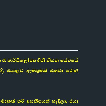
ා රෑ බාර්සිලෝනා ගිනි නිවන සේවයේ
ඉද්දි, එයාලට ඇමතුමක් එනවා පරණ
කක් හරි අසනීපයක් හැදිලා, එයා