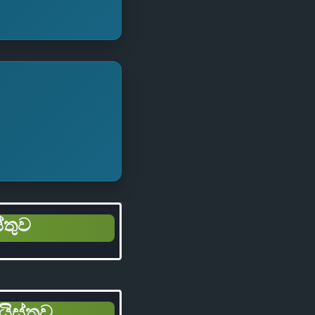
්තුව
යිස්තුව