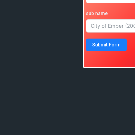
sub name
Submit Form