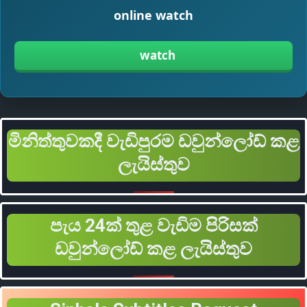
online watch
watch
මිනිත්තුවකදී වැඩිපුරම ඩවුන්ලෝඩ් කළ
ලැයිස්තුව
පැය 24ක් තුළ වැඩිම පිරිසක්
ඩවුන්ලෝඩ් කළ ලැයිස්තුව