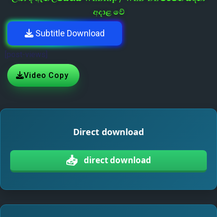
අදාළ වේ
Subtitle Download
[post-views]
Video Copy
Direct download
📥
direct download