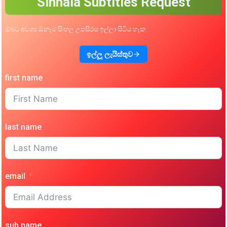
Sinhala Subtitles Request
ඔබට අවශ්‍ය ඕනෑම සිංහල උපසිරස ඉල්ලා සිටිය හැක
ඉල්ලූ ලැයිස්තුව
first name
last name
email
sub name