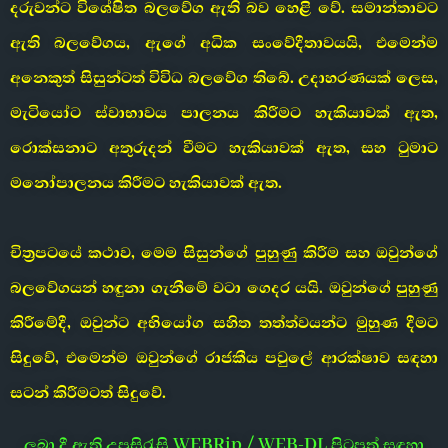
දරුවන්ට විශේෂිත බලවේග ඇති බව හෙළි වේ. සමාන්තාවට
ඇති බලවේගය, ඇගේ අධික සංවේදීතාවයයි, එමෙන්ම
අනෙකුත් සිසුන්ටත් විවිධ බලවේග තිබේ. උදාහරණයක් ලෙස,
මැටියෝට ස්වාභාවය පාලනය කිරීමට හැකියාවක් ඇත,
රොක්සනාට අතුරුදන් වීමට හැකියාවක් ඇත, සහ ටුමාට
මනෝපාලනය කිරීමට හැකියාවක් ඇත.
චිත්‍රපටයේ කථාව, මෙම සිසුන්ගේ පුහුණු කිරීම සහ ඔවුන්ගේ
බලවේගයන් හඳුනා ගැනීමේ වටා ගෙදර යයි. ඔවුන්ගේ පුහුණු
කිරීමේදී, ඔවුන්ට අභියෝග සහිත තත්ත්වයන්ට මුහුණ දීමට
සිදුවේ, එමෙන්ම ඔවුන්ගේ රාජකීය පවුලේ ආරක්ෂාව සඳහා
සටන් කිරීමටත් සිදුවේ.
ලබා දී ඇති උපසිරැසි WEBRip / WEB-DL පිටපත් සඳහා