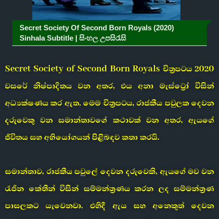
Secret Society Of Second Born Royals (2020)
Sinhala Subtitle | සිංහල උපසිරැසි
Secret Society of Second Born Royals චිත්‍රපටය 2020
වසරේ නිෂ්පාදිතය වන අතර, එය අනා මැස්ට්‍රෝ විසින්
අධ්‍යක්ෂණය කර ඇත. මෙම චිත්‍රපටය, රාජකීය පවුලක දෙවන
දරුවෙකු වන සමාන්තාවගේ කථාවක් වන අතර, ඇයගේ
ජීවිතය සහ අභියෝගයන් පිළිබඳව කතා කරයි.
සමාන්තාව, රාජකීය පවුලේ දෙවන දරුවෙකි, ඇයගේ මව වන
රැජින කේතීන් විසින් සම්මන්ත්‍රණය කරන ලද සම්මන්ත්‍රණ
පාසලකට යැවෙනවා. එහිදී ඇය සහ අනෙකුත් දෙවන