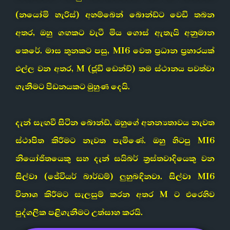
(නයෝමි හැරිස්) අහම්බෙන් බොන්ඩ්ට වෙඩි තබන
අතර, ඔහු ගඟකට වැටී මිය ගොස් ඇතැයි අනුමාන
කෙරේ. මාස තුනකට පසු, MI6 වෙත ප්‍රධාන ප්‍රහාරයක්
එල්ල වන අතර, M (ජූඩි ඩෙන්ච්) තම ස්ථානය පවත්වා
ගැනීමට පීඩනයකට මුහුණ දෙයි.
දැන් සැඟවී සිටින බොන්ඩ්, ඔහුගේ අනන්‍යතාවය නැවත
ස්ථාපිත කිරීමට නැවත පැමිණේ. ඔහු හිටපු MI6
නියෝජිතයෙකු සහ දැන් සයිබර් ත්‍රස්තවාදියෙකු වන
සිල්වා (ජේවියර් බාර්ඩම්) ලුහුබඳිනවා. සිල්වා MI6
විනාශ කිරීමට සැලසුම් කරන අතර M ට එරෙහිව
පුද්ගලික පළිගැනීමට උත්සාහ කරයි.