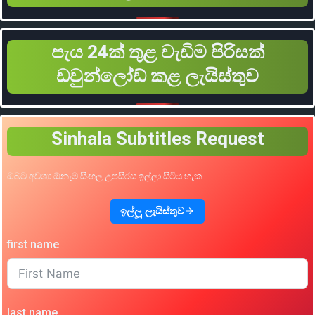
පැය 24ක් තුළ වැඩිම පිරිසක්
ඩවුන්ලෝඩ් කළ ලැයිස්තුව
Sinhala Subtitles Request
ඔබට අවශ්‍ය ඕනෑම සිංහල උපසිරස ඉල්ලා සිටිය හැක
ඉල්ලූ ලැයිස්තුව
first name
last name