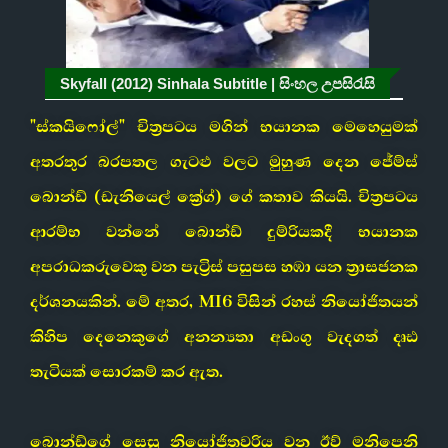
Skyfall (2012) Sinhala Subtitle | සිංහල උපසිරැසි
"ස්කයිෆෝල්" චිත්‍රපටය මගින් භයානක මෙහෙයුමක්
අතරතුර බරපතල ගැටළු වලට මුහුණ දෙන ජේම්ස්
බොන්ඩ් (ඩැනියෙල් ක්‍රේග්) ගේ කතාව කියයි. චිත්‍රපටය
ආරම්භ වන්නේ බොන්ඩ් දුම්රියකදී භයානක
අපරාධකරුවෙකු වන පැට්‍රිස් පසුපස හඹා යන ත්‍රාසජනක
දර්ශනයකින්. මේ අතර, MI6 විසින් රහස් නියෝජිතයන්
කිහිප දෙනෙකුගේ අනන්‍යතා අඩංගු වැදගත් දෘඪ
තැටියක් සොරකම් කර ඇත.
බොන්ඩ්ගේ සෙසු නියෝජිතවරිය වන ඊව් මනිපෙනි