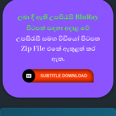
ලබා දී ඇති උපසිරැසි BluRay
පිටපත් සඳහා අදාළ වේ
උපසිරැසි සමඟ වීඩියෝ පිටපත
Zip File එකේ ඇතුළත් කර
ඇත.
SUBTITLE DOWNLOAD