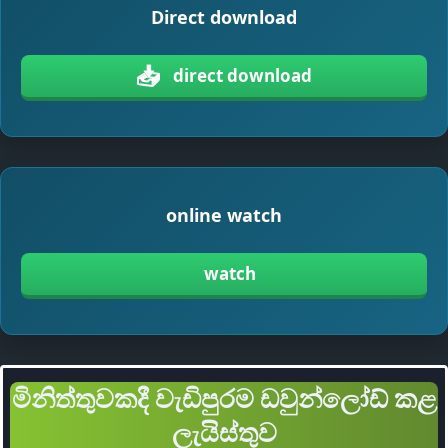
Direct download
📥
direct download
online watch
watch
මිනිත්තුවකදී වැඩිපුරම ඩවුන්ලෝඩ් කළ
ලැයිස්තුව