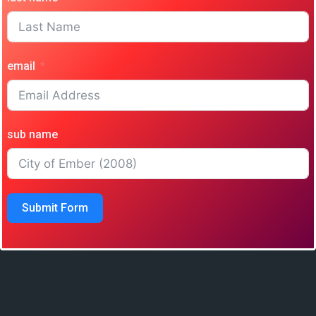
email
sub name
Submit Form