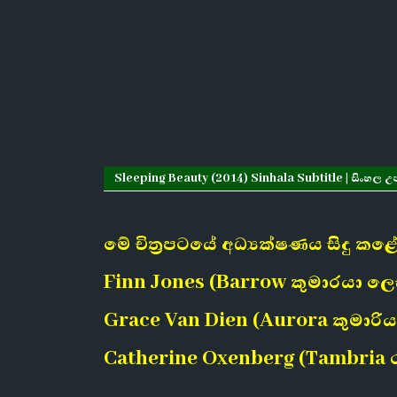
Sleeping Beauty (2014) Sinhala Subtitle | සිංහල උප
මේ චිත්‍රපටයේ අධ්‍යක්ෂණය සිදු ක
Finn Jones (Barrow කුමාරයා ල
Grace Van Dien (Aurora කුමාරි
Catherine Oxenberg (Tambria 