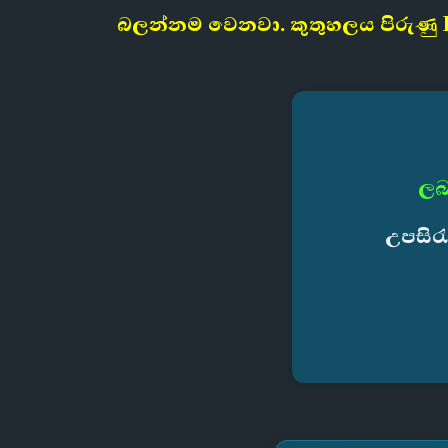
බලන්නම වෙනවා. කුතුහලය පිරුණු F
ලබ
උපසිර