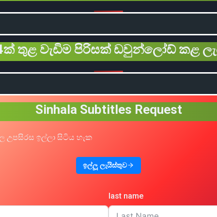
ක් තුළ වැඩිම පිරිසක් ඩවුන්ලෝඩ් කළ ලැ
Sinhala Subtitles Request
ල උපසිරස ඉල්ලා සිටිය හැක
ඉල්ලූ ලැයිස්තුව
last name