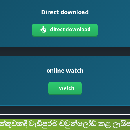
Direct download
📥
direct download
online watch
watch
ිත්තුවකදී වැඩිපුරම ඩවුන්ලෝඩ් කළ ලැයිස