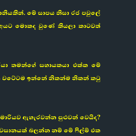
නියකින්. මේ සාපය නිසා රජ පවුලේ
ක් අයට මොකද වුණේ කියලා කාටවත්
ාරයා තමන්ගේ සහායකයා එක්ක මේ
 වටේටම ඉන්නේ නිකන්ම නිකන් කටු
ුමාරියව ඇහැරවන්න පුළුවන් වෙයිද?
වසානයක් බලන්න නම් මේ ෆිල්ම් එක