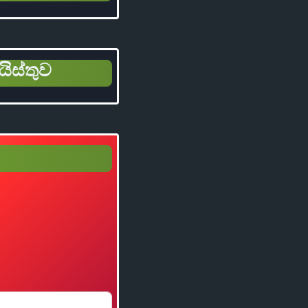
යිස්තුව