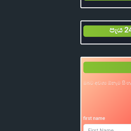
පැය 24
ඔබට අවශ්‍ය ඕනෑම සිංහ
first name