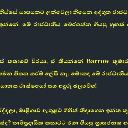
 තිස්සේ සාපයකට ලක්වෙලා තියෙන අද්භූත රාජධා
 ඉන්නේ. මේ රාජධානිය බේරගන්න ගියපු හුඟ
ේ කතාවේ වීරයා, ඒ කියන්නේ Barrow කුම
ගමන හිතන තරම් ලේසි නෑ. මොකද මේ රාජධානිය
ි භයානක රාක්ෂයෝ සහ අඳුරු බලවේග!
ද්දලා, මාළිගාව ඇතුළට ගිහින් නිදාගෙන ඉන්න ක
සාම්ප්‍රදායික කතාවට එහා ගියපු ත්‍රාසජනක අ