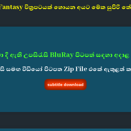
antasy චිත්‍රපටයක් හොයන අයට මේක සුපිරි තේර
ා දී ඇති උපසිරැසි BluRay පිටපත් සඳහා අදාළ
ැසි සමඟ වීඩියෝ පිටපත Zip File එකේ ඇතුළත් 
subtitle download