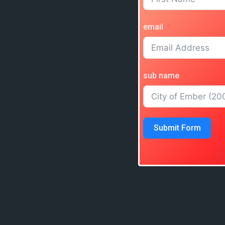
email
sub name
Submit Form