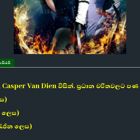
සිරැසි
ළේ Casper Van Dien විසින්. ප්‍රධාන චරිතවලට 
ෙස)
ය ලෙස)
රැජින ලෙස)