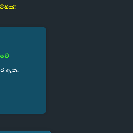
ීමක්!
 වේ
කර ඇත.