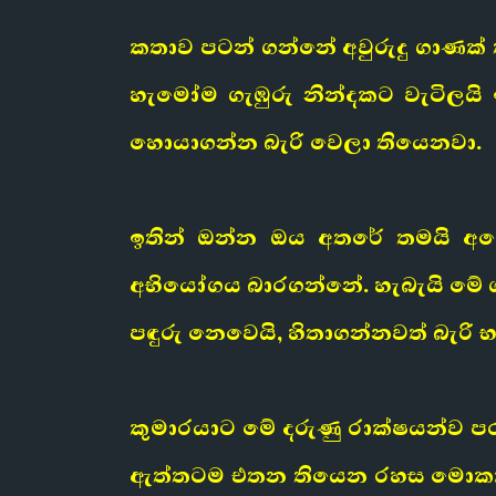
කතාව පටන් ගන්නේ අවුරුදු ගාණක්
හැමෝම ගැඹුරු නින්දකට වැටිලයි
හොයාගන්න බැරි වෙලා තියෙනවා.
ඉතින් ඔන්න ඔය අතරේ තමයි අප
අභියෝගය බාරගන්නේ. හැබැයි මේ 
පඳුරු නෙවෙයි, හිතාගන්නවත් බැර
කුමාරයාට මේ දරුණු රාක්ෂයන්ව පර
ඇත්තටම එතන තියෙන රහස මොකක්ද? 