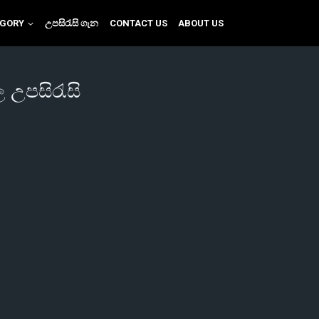
EGORY
උපසිරැසි ගැන
CONTACT US
ABOUT US
ල උපසිරැසි