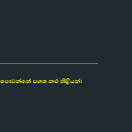
පණ පොවන්නේ පහත නළු නිළියන්: