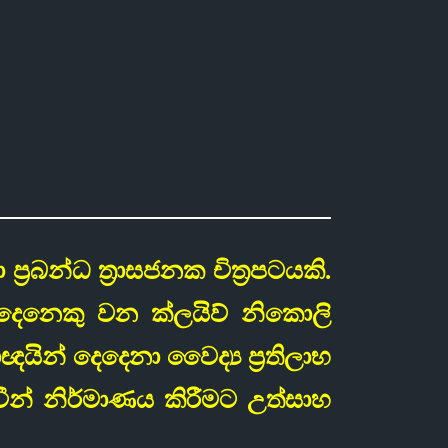
්‍රබන්ධ ත්‍රාසජනක චිත්‍රපටයකි.
ෙදෙනෙකු වන ක්ලයිව් නිකොලි
යාඥයින් දෙදෙනා වෛද්‍ය ප්‍රතිලාභ
ීන් නිර්මාණය කිරීමට උත්සාහ