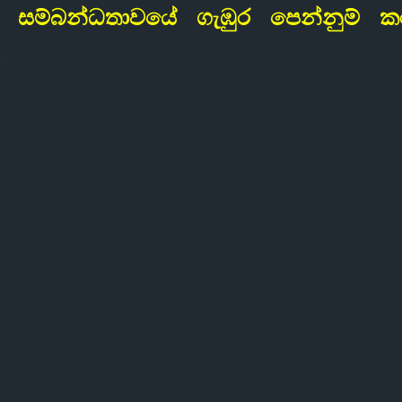
සම්බන්ධතාවයේ ගැඹුර පෙන්නුම් ක
.