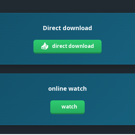
Direct download
📥
direct download
online watch
watch