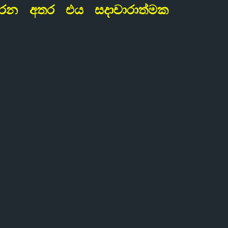
රන අතර එය සදාචාරාත්මක