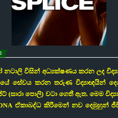
ි
 නටාලි විසින් අධ්‍යක්ෂණය කරන ලද විද්‍යා ප
‍රයේ සේවය කරන තරුණ විද්‍යාඥයින් ද
ාස්ට් (සාරා පොලි) වටා ගෙතී ඇත. මෙම විද්‍
DNA ඒකාබද්ධ කිරීමෙන් නව දෙමුහුන් ජීව