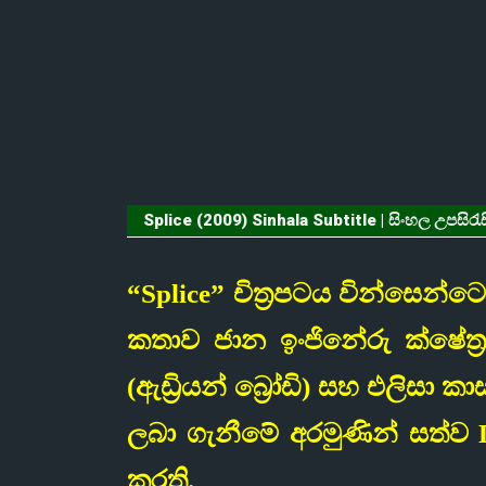
Splice (2009) Sinhala Subtitle | සිංහල උපසිරැස
“Splice” චිත්‍රපටය වින්සෙන්ටෝ
කතාව ජාන ඉංජිනේරු ක්ෂේත්
(ඇඩ්‍රියන් බ්‍රෝඩි) සහ එලිසා ක
ලබා ගැනීමේ අරමුණින් සත්ව 
කරති.