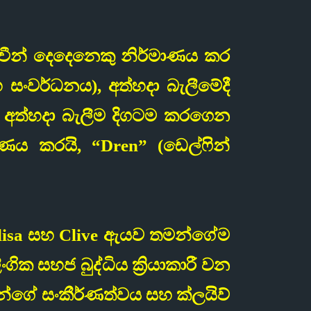
ජීවීන් දෙදෙනෙකු නිර්මාණය කර
සංවර්ධනය), අත්හදා බැලීමේදී
ේ අත්හදා බැලීම දිගටම කරගෙන
ාණය කරයි, “Dren” (ඩෙල්ෆින්
Elisa සහ Clive ඇයව තමන්ගේම
ික සහජ බුද්ධිය ක්‍රියාකාරී වන
ෙන්ගේ සංකීර්ණත්වය සහ ක්ලයිව්