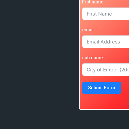
first name
email
sub name
Submit Form