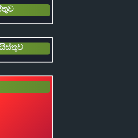
්තුව
යිස්තුව