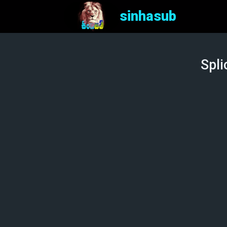
sinhasub
Spli