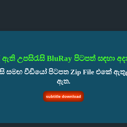
ී ඇති උපසිරැසි BluRay පිටපත් සඳහා අ
සි සමඟ වීඩියෝ පිටපත Zip File එකේ ඇත
ඇත.
subtitle download