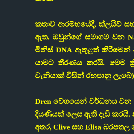
කතාව ආරම්භයේදී, ක්ලයිව් සහ
ඇත. ඔවුන්ගේ සමාගම වන N.E.
මිනිස් DNA ඇතුළත් කිරීමෙන
යාමට තීරණය කරයි. මෙම ක්‍ර
චැනියාක් විසින් රඟපානු ලැබේ)
Dren වේගයෙන් වර්ධනය වන අත
දියණියක් ලෙස ඇති දැඩි කරයි. 
අතර, Clive සහ Elisa බරපතල ග