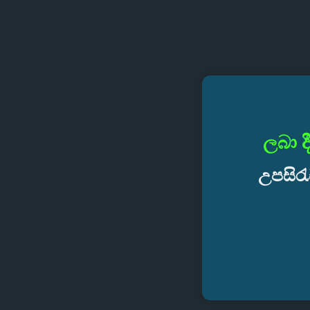
ලබා ද
උපසිරැ