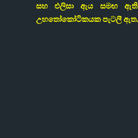
සහ එලිසා ඇය සමඟ ඇති 
උභතෝකෝටිකයක පැටලී ඇත