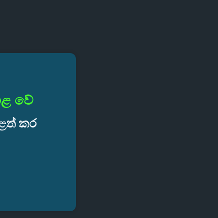
දාළ වේ
ුළත් කර