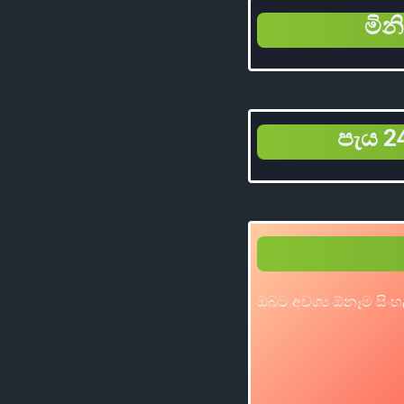
මින
පැය 24
ඔබට අවශ්‍ය ඕනෑම සිංහ