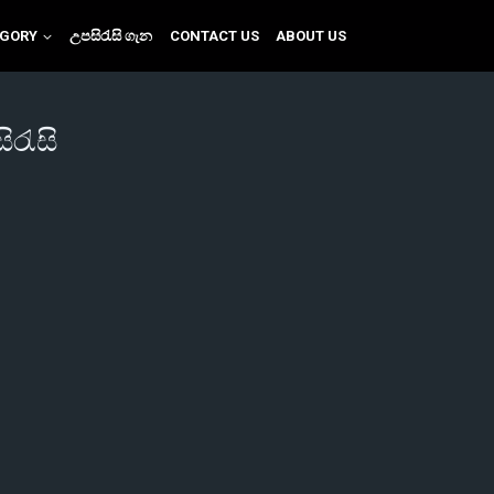
EGORY
උපසිරැසි ගැන
CONTACT US
ABOUT US
ිරැසි