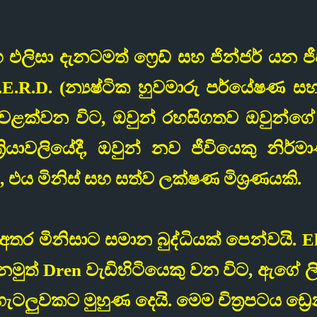
 එලිසා දැනටමත් ෆ්‍රෙඩ් සහ ජින්ජර් යන 
R.D. (න්‍යෂ්ටික හුවමාරු පර්යේෂණ සහ 
් වළක්වන විට, ඔවුන් රහසිගතව ඔවුන්ග
ියාවලියේදී, ඔවුන් නව ජීවියෙකු නිර්ම
, එය මිනිස් සහ සත්ව ලක්ෂණ මිශ්‍රණයකි.
ර මිනිසාට සමාන බුද්ධියක් පෙන්වයි. 
නමුත් Dren වැඩිහිටියෙකු වන විට, ඇගේ ලිංග
ැටලුවකට මුහුණ දෙයි. මෙම චිත්‍රපටය ඩ්‍ර