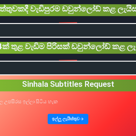
ිත්තුවකදී වැඩිපුරම ඩවුන්ලෝඩ් කළ ලැයිස
ක් තුළ වැඩිම පිරිසක් ඩවුන්ලෝඩ් කළ ලැ
Sinhala Subtitles Request
ල උපසිරස ඉල්ලා සිටිය හැක
ඉල්ලූ ලැයිස්තුව