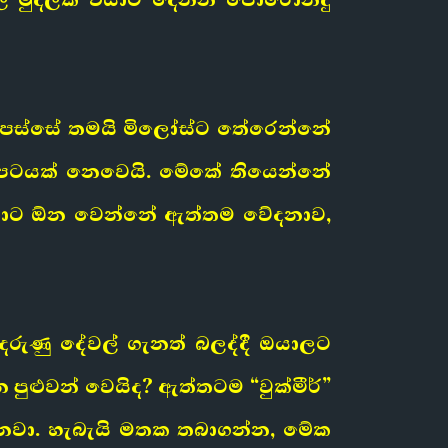
ට පස්සේ තමයි මිලෝස්ට තේරෙන්නේ
‍රපටයක් නෙවෙයි. මේකේ තියෙන්නේ
රයාට ඕන වෙන්නේ ඇත්තම වේදනාව,
රුණු දේවල් ගැනත් බලද්දී ඔයාලට
ුළුවන් වෙයිද? ඇත්තටම “වුක්මීර්”
නවා. හැබැයි මතක තබාගන්න, මේක