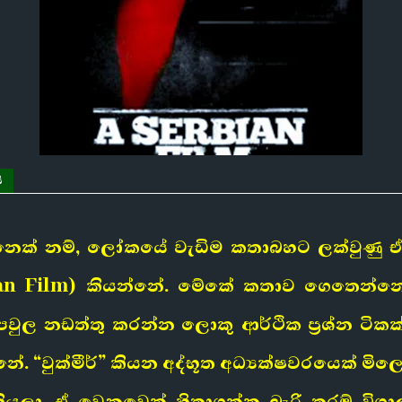
ි
ෙක් නම්, ලෝකයේ වැඩිම කතාබහට ලක්වුණු ඒ 
n Film) කියන්නේ. මේකේ කතාව ගෙතෙන්නේ “මි
වුල නඩත්තු කරන්න ලොකු ආර්ථික ප්‍රශ්න ටි
ේ. “වුක්මීර්” කියන අද්භූත අධ්‍යක්ෂවරයෙක් ම
කියලා. ඒ වෙනුවෙන් හිතාගන්න බැරි තරම් විශ