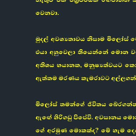
වෙනවා.
මුදල් අවශ්‍යතාවය නිසාම මිලෝස
එයා අහුවෙලා තියෙන්නේ මොන වගේ
අතිශය භයානක, මනුෂ්‍යත්වයට ක
ඇත්තම මරණය කැමරාවට අල්ලගන්
මිලෝස් තමන්ගේ ජීවිතය බේරගන්න
ඇඟේ හිරිගඩු පිපේවි. අවසානය මොන
ගේ අරමුණ මොකක්ද? මේ හැම දෙය