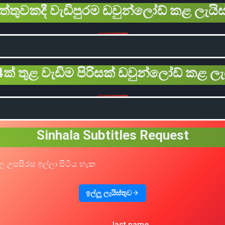
ිත්තුවකදී වැඩිපුරම ඩවුන්ලෝඩ් කළ ලැයිස
ක් තුළ වැඩිම පිරිසක් ඩවුන්ලෝඩ් කළ ලැ
Sinhala Subtitles Request
ල උපසිරස ඉල්ලා සිටිය හැක
ඉල්ලූ ලැයිස්තුව
last name