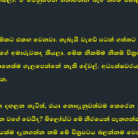
් මේකට එකඟ වෙනවා. හැබැයි වැඩේ පටන් ගත්ත
 අමාරුවකද කියලා. මේක නිකම්ම නිකම් චිත්
ොහෙත්ම ගැලපෙන්නේ නැති දේවල්. අධ්‍යක්ෂව
න.
 දඟලන හැටිත්, එයා නොදැනුවත්වම කෙරෙන ද
 වගේ වෙයිද? මිලෝස්ට මේ නිරයෙන් පැනගන්න ප
ක්ම දැනගන්න නම් මේ චිත්‍රපටය බලන්නම වෙ