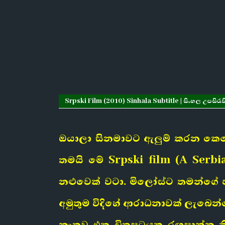
Srpski Film (2010) Sinhala Subtitle | සිංහල උපසිරැස
ඔයාලා සිනමාවට ඇලුම් කරන කෙන
තමයි මේ Srpski film (A Serbia
නළුවෙක් වටා. මිලෝස්ට තමන්ගේ ප
අමුතුම විදිහේ ආරාධනාවක් ලැබෙන්න
නැතුව එක චිත්‍රපටයක රඟපාන්න 