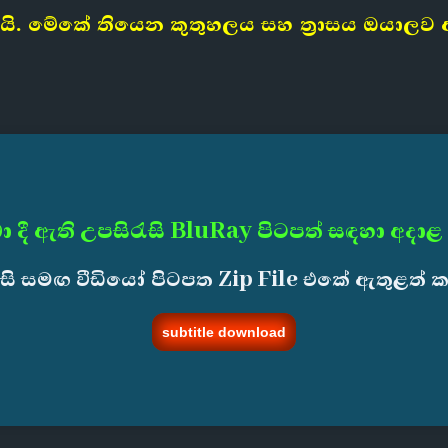
වෙයි. මේකේ තියෙන කුතුහලය සහ ත්‍රාසය ඔයාල
ා දී ඇති උපසිරැසි BluRay පිටපත් සඳහා අදාළ
ැසි සමඟ වීඩියෝ පිටපත Zip File එකේ ඇතුළත් 
subtitle download