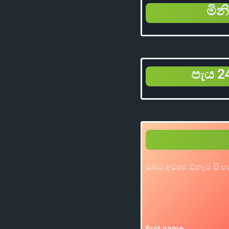
මින
පැය 24
ඔබට අවශ්‍ය ඕනෑම සිංහ
first name