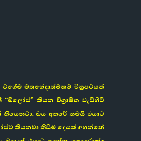
වගේම මතභේදාත්මකම චිත්‍රපටයක්
ලෝස්” කියන විශ්‍රාමික වැඩිහිටි
කක් තියෙනවා. ඔය අතරේ තමයි එයාට
ිලෝස්ට කියනවා කිසිම දෙයක් අහන්නේ
ාල මුදලක් එයාට දෙන්න පොරොන්දු