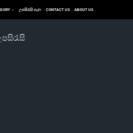
EGORY
උපසිරැසි ගැන
CONTACT US
ABOUT US
උපසිරැසි