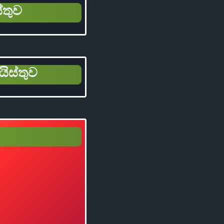
්තුව
යිස්තුව