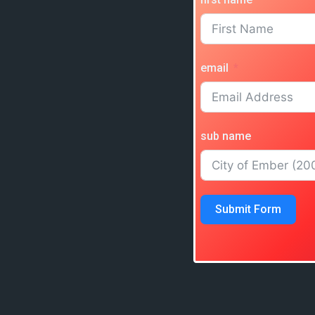
email
sub name
Submit Form