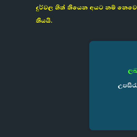
දුර්වල හිත් තියෙන අයට නම් නෙ
තියයි.
ලබ
උපසිර