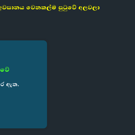
ව අවසානය වෙනකල්ම පුටුවේ අලවලා
 වේ
කර ඇත.