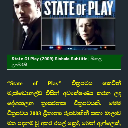
State Of Play (2009) Sinhala Subtitle | සිංහල
උපසිරැසි
“State of Play” චිත්‍රපටය කෙවින්
මැක්ඩොනල්ඩ් විසින් අධ්‍යක්ෂණය කරන ලද
දේශපාලන ත්‍රාසජනක චිත්‍රපටයකි. මෙම
චිත්‍රපටය 2003 බ්‍රිතාන්‍ය රූපවාහිනී කතා මාලාව
මත පදනම් වූ අතර රසල් ක්‍රෝ, බෙන් ඇෆ්ලෙක්,