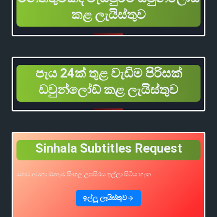
කළ ලැයිස්තුව
පැය 24ක් තුළ වැඩිම පිරිසක්
ඩවුන්ලෝඩ් කළ ලැයිස්තුව
Sinhala Subtitles Request
ඔබට අවශ්‍ය ඕනෑම සිංහල උපසිරස ඉල්ලා සිටිය හැක
ඉල්ලූ ලැයිස්තුව