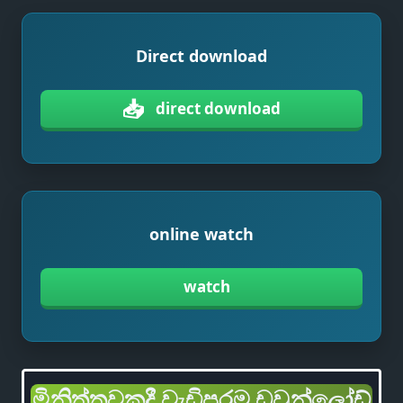
Direct download
📥
direct download
online watch
watch
මිනිත්තුවකදී වැඩිපුරම ඩවුන්ලෝඩ්