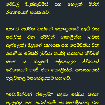
රේචල් මැක්ඇඩම්ස් සහ හෙලන් මිරන්
රංගනයෙන් දායක වේ.
කතාව ආරම්භ වන්නේ කොංග්‍රසයේ නැගී එන
තරුවක් වන ස්ටීවන් කොලින්ස් (බෙන්
ඇෆ්ලෙක්) ඔහුගේ සහායක සහ පෙම්වතිය වන
සොෆියා බේකර් (මරියා තයර්) ඝාතනය කිරීමත්
සමඟ ය. ඔහුගේ දේශපාලන ජීවිතයේ
වේගයෙන් නැගී එන කොලින්ස්, ඝාතනයෙන්
පසු විශාල මතභේදයකට හසු වේ.
“වොෂින්ටන් ග්ලෝබ්” සඳහා සේවය කරන
පළපුරුදු සහ සටන්කාමී මාධ්‍යවේදියෙකු වන