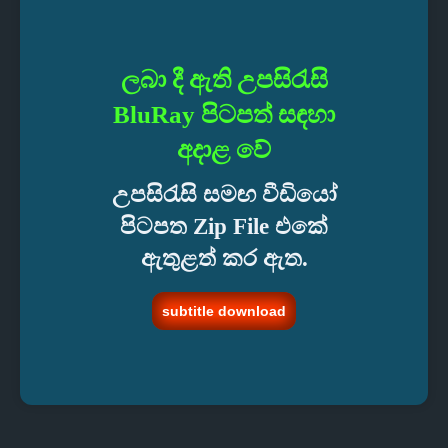
ලබා දී ඇති උපසිරැසි
BluRay පිටපත් සඳහා
අදාළ වේ
උපසිරැසි සමඟ වීඩියෝ
පිටපත Zip File එකේ
ඇතුළත් කර ඇත.
subtitle download