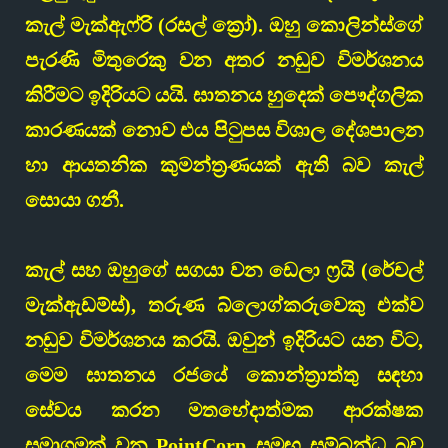
කැල් මැක්ඇෆ්රි (රසල් ක්‍රෝ). ඔහු කොලින්ස්ගේ
පැරණි මිතුරෙකු වන අතර නඩුව විමර්ශනය
කිරීමට ඉදිරියට යයි. ඝාතනය හුදෙක් පෞද්ගලික
කාරණයක් නොව එය පිටුපස විශාල දේශපාලන
හා ආයතනික කුමන්ත්‍රණයක් ඇති බව කැල්
සොයා ගනී.
කැල් සහ ඔහුගේ සගයා වන ඩෙලා ෆ්‍රයි (රේචල්
මැක්ඇඩම්ස්), තරුණ බ්ලොග්කරුවෙකු එක්ව
නඩුව විමර්ශනය කරයි. ඔවුන් ඉදිරියට යන විට,
මෙම ඝාතනය රජයේ කොන්ත්‍රාත්තු සඳහා
සේවය කරන මතභේදාත්මක ආරක්ෂක
සමාගමක් වන PointCorp සමඟ සම්බන්ධ බව