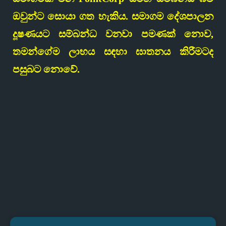
ඔවුන්ට සොයා ගත හැකිය. සමාගම දේශපාලන
දූෂණයට සම්බන්ධ වනවා පමණක් නොව,
තමන්ගේම ලාභය සඳහා ඝාතනය කිරීමටද
පසුබට නොවේ.