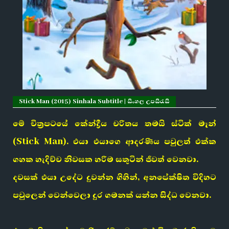
Stick Man (2015) Sinhala Subtitle | සිංහල උපසිරැසි
මේ චිත්‍රපටයේ කේන්ද්‍රීය චරිතය තමයි
ස්ටික් මෑන්
(Stick Man). එයා එයාගෙ ආදරණීය පවුලත් එක්ක
ගහක හැදිච්ච නිවසක හරිම සතුටින් ජීවත් වෙනවා.
දවසක් එයා උදේට දුවන්න ගිහින්, අනපේක්ෂිත විදිහට
පවුලෙන් වෙන්වෙලා දුර ගමනක් යන්න සිද්ධ වෙනවා.