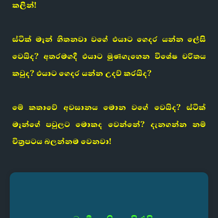
කලින්!
ස්ටික් මෑන් හිතනවා වගේ එයාට ගෙදර යන්න ලේසි
වෙයිද? අතරමගදී එයාට මුණගැහෙන විශේෂ චරිතය
කවුද? එයාට ගෙදර යන්න උදව් කරයිද?
මේ කතාවේ අවසානය මොන වගේ වෙයිද? ස්ටික්
මෑන්ගේ පවුලට මොකද වෙන්නේ? දැනගන්න නම්
චිත්‍රපටය බලන්නම වෙනවා!