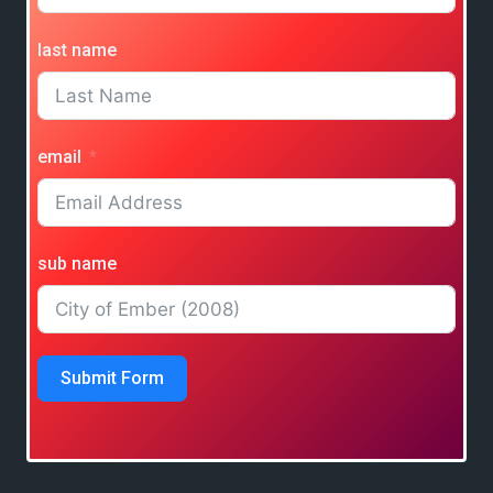
last name
email
sub name
Submit Form