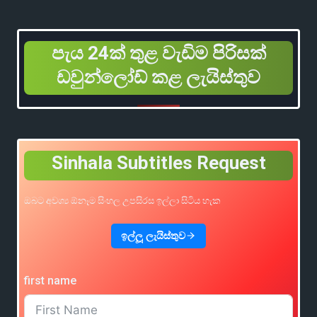
පැය 24ක් තුළ වැඩිම පිරිසක්
ඩවුන්ලෝඩ් කළ ලැයිස්තුව
Sinhala Subtitles Request
ඔබට අවශ්‍ය ඕනෑම සිංහල උපසිරස ඉල්ලා සිටිය හැක
ඉල්ලූ ලැයිස්තුව
first name