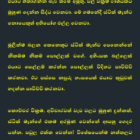
එයාට හිතාගන්න බැරි තරම් අමුතු, වල් වික්‍රම රාශියකට
මුහුණ දෙන්න සිද්ධ වෙනවා. මේ ගමනේදී ස්ටික් මෑන්ට
නොයෙකුත් අභියෝග එල්ල වෙනවා.
මුලින්ම බලන කෙනෙකුට ස්ටික් මෑන්ව පෙනෙන්නේ
නිකම්ම නිකම් පොල්ලක් වගේ. අහිංසක බල්ලෙක්
එයාට සෙල්ලම් කරන්න පොල්ලක් විදිහට පාවිච්චි
කරනවා. ඊට පස්සෙ නපුරු හංසයෙක් එයාට කූඩුවක්
හදන්න පාවිච්චි කරනවා.
කොච්චර වික්‍රම, අවිචාරවත් වැඩ වලට මුහුණ දුන්නත්,
ස්ටික් මෑන්ගේ එකම අරමුණ වෙන්නේ ආපහු ගෙදර
යන්න. පවුල එක්ක වෙන්න! විශේෂයෙන්ම නත්තලට