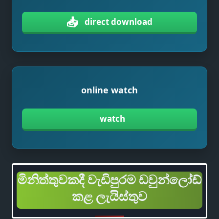
📥
direct download
online watch
watch
මිනිත්තුවකදී වැඩිපුරම ඩවුන්ලෝඩ්
කළ ලැයිස්තුව