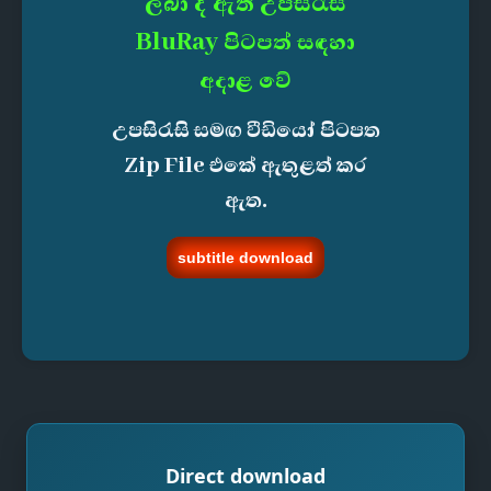
ලබා දී ඇති උපසිරැසි
BluRay පිටපත් සඳහා
අදාළ වේ
උපසිරැසි සමඟ වීඩියෝ පිටපත
Zip File එකේ ඇතුළත් කර
ඇත.
subtitle download
Direct download