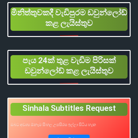
මිනිත්තුවකදී වැඩිපුරම ඩවුන්ලෝඩ්
කළ ලැයිස්තුව
පැය 24ක් තුළ වැඩිම පිරිසක්
ඩවුන්ලෝඩ් කළ ලැයිස්තුව
Sinhala Subtitles Request
ඔබට අවශ්‍ය ඕනෑම සිංහල උපසිරස ඉල්ලා සිටිය හැක