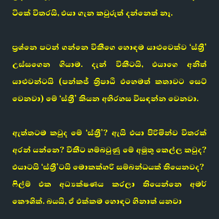
ටිකේ විතරයි, එයා ගැන කවුරුත් දන්නෙත් නෑ.
ප්‍රශ්නෙ පටන් ගන්නෙ විකීගෙ හොඳම යාළුවෙක්ව ‘ස්ත්‍රී’
උස්සගෙන ගියාම. දැන් විකීටයි, එයාගෙ අනිත්
යාළුවන්ටයි (පන්කජ් ත්‍රිපාඨි එහෙමත් කතාවට සෙට්
වෙනවා) මේ ‘ස්ත්‍රී’ කියන අභිරහස විසඳන්න වෙනවා.
ඇත්තටම කවුද මේ ‘ස්ත්‍රී’? ඇයි එයා පිරිමින්ව විතරක්
අරන් යන්නෙ? විකීට හම්බවුණු මේ අමුතු කෙල්ල කවුද?
එයාටයි ‘ස්ත්‍රී’ටයි මොකක්හරි සම්බන්ධයක් තියෙනවද?
ෆිල්ම් එක අධ්‍යක්ෂණය කරලා තියෙන්නෙ අමර්
කෞශික්. බයයි, ඒ එක්කම හොඳට හිනාත් යනවා