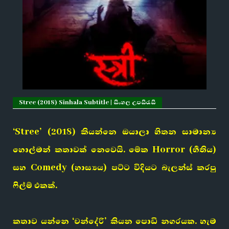
Stree (2018) Sinhala Subtitle | සිංහල උපසිරැසි
‘Stree’ (2018) කියන්නෙ ඔයාලා හිතන සාමාන්‍ය
හොල්මන් කතාවක් නෙවෙයි. මේක Horror (භීතිය)
සහ Comedy (හාස්‍යය) පට්ට විදියට බැලන්ස් කරපු
ෆිල්ම් එකක්.
කතාව යන්නෙ ‘චන්දේරි’ කියන පොඩි නගරයක. හැම