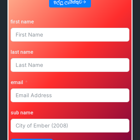
ඉල්ලූ ලැයිස්තුව
first name
last name
email
sub name