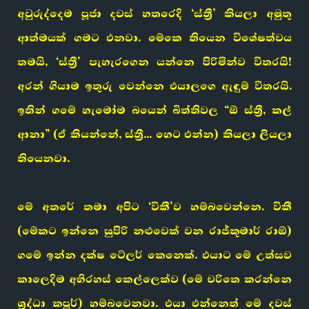
අවුරුද්දෙම පූජා දවස් හතරෙදි ‘ස්ත්‍රී’ කියලා අමුතු
ආත්මයක් ගමට එනවා. මේකෙ තියෙන විශේෂත්වය
තමයි, ‘ස්ත්‍රී’ පැහැරගෙන යන්නෙ පිරිමින්ව විතරයි!
අරන් ගියාම ඉතුරු වෙන්නෙ එයාලගෙ ඇඳුම් විතරයි.
ඉතින් ගමේ හැමෝම බයෙන් බිත්තිවල “ඕ ස්ත්‍රී, කල්
ආනා” (ඒ කියන්නේ, ස්ත්‍රී… හෙට එන්න) කියලා ලියලා
තියෙනවා.
මේ අතරේ තමා අපිට ‘විකී’ව හම්බවෙන්නෙ. විකී
(මේකට ඉන්නෙ සුපිරි නළුවෙක් වන රාජ්කුමාර් රාඕ)
ගමේ ඉන්න දක්ෂ ටේලර් කෙනෙක්. එයාට මේ උත්සව
කාලෙදිම අභිරහස් කෙල්ලෙක්ව (මේ චරිතෙ කරන්නෙ
ශ්‍රද්ධා කපූර්) හම්බවෙනවා. එයා එන්නෙත් මේ දවස්