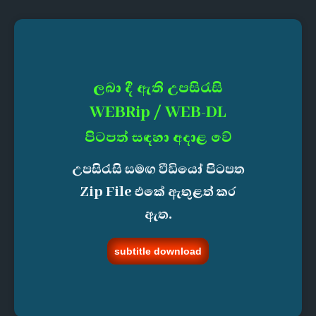
ලබා දී ඇති උපසිරැසි
WEBRip / WEB-DL
පිටපත් සඳහා අදාළ වේ
උපසිරැසි සමඟ වීඩියෝ පිටපත
Zip File එකේ ඇතුළත් කර
ඇත.
subtitle download