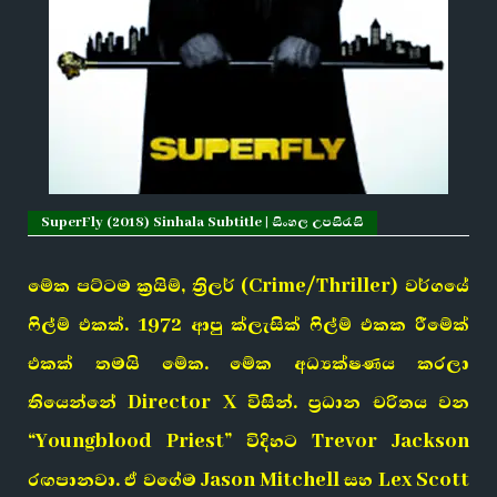
SuperFly (2018) Sinhala Subtitle | සිංහල උපසිරැසි
මේක පට්ටම ක්‍රයිම්, ත්‍රිලර් (Crime/Thriller) වර්ගයේ
ෆිල්ම් එකක්. 1972 ආපු ක්ලැසික් ෆිල්ම් එකක රීමේක්
එකක් තමයි මේක. මේක අධ්‍යක්ෂණය කරලා
තියෙන්නේ Director X විසින්. ප්‍රධාන චරිතය වන
“Youngblood Priest” විදිහට Trevor Jackson
රඟපානවා. ඒ වගේම Jason Mitchell සහ Lex Scott