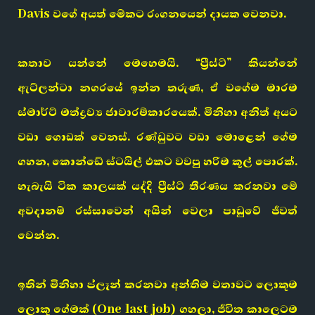
Davis වගේ අයත් මේකට රංගනයෙන් දායක වෙනවා.
කතාව යන්නේ මෙහෙමයි. “ප්‍රීස්ට්” කියන්නේ
ඇට්ලන්ටා නගරයේ ඉන්න තරුණ, ඒ වගේම මාරම
ස්මාර්ට් මත්ද්‍රව්‍ය ජාවාරම්කාරයෙක්. මිනිහා අනිත් අයට
වඩා ගොඩක් වෙනස්. රණ්ඩුවට වඩා මොළෙන් ගේම
ගහන, කොන්ඩේ ස්ටයිල් එකට වවපු හරිම කූල් පොරක්.
හැබැයි ටික කාලයක් යද්දි ප්‍රීස්ට් තීරණය කරනවා මේ
අවදානම් රස්සාවෙන් අයින් වෙලා පාඩුවේ ජීවත්
වෙන්න.
ඉතින් මිනිහා ප්ලෑන් කරනවා අන්තිම වතාවට ලොකුම
ලොකු ගේමක් (One last job) ගහලා, ජීවිත කාලෙටම