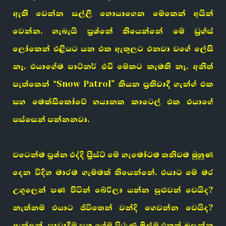
ඇති වෙන්න සල්ලි හොයාගෙන මේකෙන් අයින්
වෙන්න. හැබැයි ප්‍රශ්නේ තියෙන්නේ මේ ඩ්‍රග්ස්
ලෝකෙන් එළියට යන එක ඇතුලට එනවා වගේ ලේසි
නෑ. එයාගේම පාට්නර් එඩී මේකට කැමති නෑ. අනිත්
පැත්තෙන් “Snow Patrol” කියන ප්‍රතිවාදී ගැන්ග් එක
සහ මෙක්සිකෝවේ භයානක කාටෙල් එක එයාගේ
පස්සෙන් පන්නනවා.
වටෙන්ම ප්‍රශ්න එද්දි ප්‍රීස්ට් මේ හැමෝටම තනිවම මුහුණ
දෙන විදිහ මාරම ගැම්මක් තියෙන්නේ. එයාට මේ මර
උගුලෙන් පණ පිටින් බේරිලා යන්න පුළුවන් වෙයිද?
නැත්නම් එයාට ජීවිතෙන් වන්දි ගෙවන්න වෙයිද?
ඇක්ෂන්, පාවාදීම් සහ ගේම් පිරුණු ෆිල්ම් එකක් බලන්න