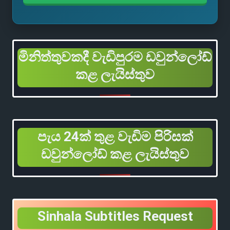
මිනිත්තුවකදී වැඩිපුරම ඩවුන්ලෝඩ්
කළ ලැයිස්තුව
පැය 24ක් තුළ වැඩිම පිරිසක්
ඩවුන්ලෝඩ් කළ ලැයිස්තුව
Sinhala Subtitles Request