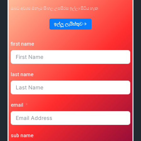
ඔබට අවශ්‍ය ඕනෑම සිංහල උපසිරස ඉල්ලා සිටිය හැක
ඉල්ලූ ලැයිස්තුව
first name
last name
email
sub name