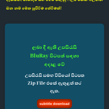
ඕන නම් මේක සුපිරිම තේරීමක්!
ලබා දී ඇති උපසිරැසි
BluRay පිටපත් සඳහා
අදාළ වේ
උපසිරැසි සමඟ වීඩියෝ පිටපත
Zip File එකේ ඇතුළත් කර
ඇත.
subtitle download