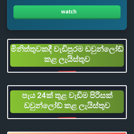
watch
මිනිත්තුවකදී වැඩිපුරම ඩවුන්ලෝඩ්
කළ ලැයිස්තුව
පැය 24ක් තුළ වැඩිම පිරිසක්
ඩවුන්ලෝඩ් කළ ලැයිස්තුව