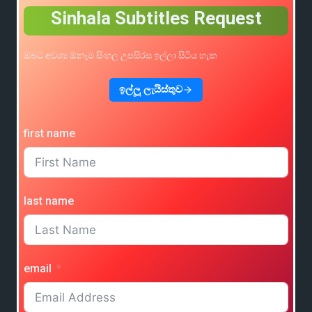
Sinhala Subtitles Request
ඔබට අවශ්‍ය ඕනෑම සිංහල උපසිරස ඉල්ලා සිටිය හැක
ඉල්ලූ ලැයිස්තුව
first name
last name
email