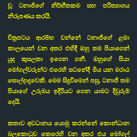
වූ ටනාජිගේ නිර්භීතකම සහ පරිත්‍යාගය
නිරූපණය කරයි.
චිත්‍රපටය ආරම්භ වන්නේ ටනාජිගේ ළමා
කාලයෙන් වන අතර එහිදී ඔහු තම පියාගෙන්
යුද කුසලතා ඉගෙන ගනී. ඔහුගේ පියා
මෝගල්වරුන්ට එරෙහි සටනේදී මිය යන මරාඨ
සොල්දාදුවෙකි. මෙම සිදුවීමෙන් පසු, ටනාජි තම
පියාගේ උරුමය ඉදිරියට ගෙන යාමට දිවුරුම්
දෙයි.
කතාව අවධානය යොමු කරන්නේ කොන්ධාන
බලකොටුව කෙරෙහි වන අතර එය මෝගල්