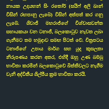
නායක උදයභන් සිං රතෝර් (සයිෆ් අලි ඛාන්
විසින් රඟපානු ලැබේ) විසින් අත්පත් කර ගනු
ලැබේ. ශිවාජි මහරාජ්ගේ විශ්වාසවන්ත
සහායකයා වන ටනාජි, බලකොටුව නැවත ලබා
ගැනීමට තම හමුදාව සමඟ පිටත් වේ. චිත්‍රපටය
ටනාජිගේ උපාය මාර්ග සහ යුද කුසලතා
නිරූපණය කරන අතර, එහිදී ඔහු උණ බම්බු
භාවිතා කරමින් බලකොටුවේ බිත්තිවලට නැගීම
වැනි අද්විතීය ශිල්පීය ක්‍රම භාවිතා කරයි.