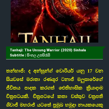
Tanhaji: The Unsung Warrior (2020) Sinhala
Subtitle | සිංහල උපසිරැසි
තන්හාජි: ද අන්සුන්ග් වොරියර් යනු 17 වන
සියවසේ මරාතා රණශූර ටනාජි මලුසාරේගේ
ජීවිතය පාදක කරගත් ඓතිහාසික ක්‍රියාදාම
චිත්‍රපටයකි. චිත්‍රපටයේ කතා වස්තුව චත්‍රපති
ශිවාජි මහරාජ් යටතේ ප්‍රමුඛ හමුදා නායකයෙකු