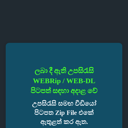
ලබා දී ඇති උපසිරැසි
WEBRip / WEB-DL
පිටපත් සඳහා අදාළ වේ
උපසිරැසි සමඟ වීඩියෝ
පිටපත Zip File එකේ
ඇතුළත් කර ඇත.