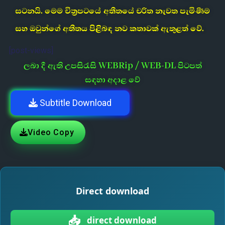
සටනයි. මෙම චිත්‍රපටයේ අතීතයේ චරිත නැවත පැමිණීම
සහ ඔවුන්ගේ අතීතය පිළිබඳ නව කතාවක් ඇතුළත් වේ.
[post-views]
ලබා දී ඇති උපසිරැසි WEBRip / WEB-DL පිටපත්
සඳහා අදාළ වේ
Subtitle Download
Video Copy
Direct download
📥
direct download