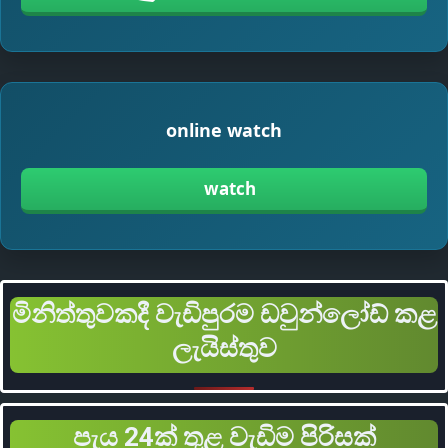
online watch
watch
මිනිත්තුවකදී වැඩිපුරම ඩවුන්ලෝඩ් කළ
ලැයිස්තුව
පැය 24ක් තුළ වැඩිම පිරිසක්