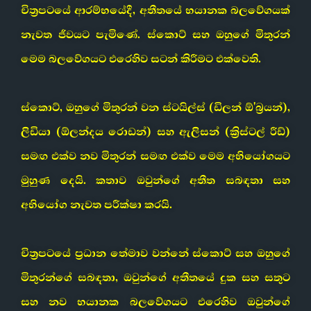
චිත්‍රපටයේ ආරම්භයේදී, අතීතයේ භයානක බලවේගයක්
නැවත ජීවයට පැමිණේ. ස්කොට් සහ ඔහුගේ මිතුරන්
මෙම බලවේගයට එරෙහිව සටන් කිරීමට එක්වෙති.
ස්කොට්, ඔහුගේ මිතුරන් වන ස්ටයිල්ස් (ඩිලන් ඕ'බ්‍රයන්),
ලිඩියා (ඕලන්දය රොඩන්) සහ ඇලිසන් (ක්‍රිස්ටල් රීඩ්)
සමඟ එක්ව නව මිතුරන් සමඟ එක්ව මෙම අභියෝගයට
මුහුණ දෙයි. කතාව ඔවුන්ගේ අතීත සබඳතා සහ
අභියෝග නැවත පරීක්ෂා කරයි.
චිත්‍රපටයේ ප්‍රධාන තේමාව වන්නේ ස්කොට් සහ ඔහුගේ
මිතුරන්ගේ සබඳතා, ඔවුන්ගේ අතීතයේ දුක සහ සතුට
සහ නව භයානක බලවේගයට එරෙහිව ඔවුන්ගේ