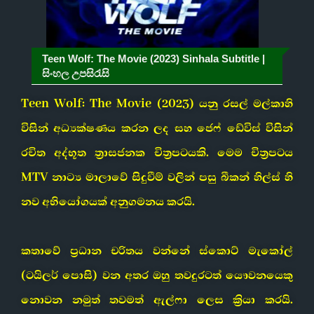
Teen Wolf: The Movie (2023) Sinhala Subtitle |
සිංහල උපසිරැසි
Teen Wolf: The Movie (2023) යනු රසල් මල්කාහි
විසින් අධ්‍යක්ෂණය කරන ලද සහ ජෙෆ් ඩේවිස් විසින්
රචිත අද්භූත ත්‍රාසජනක චිත්‍රපටයකි. මෙම චිත්‍රපටය
MTV නාට්‍ය මාලාවේ සිදුවීම් වලින් පසු බීකන් හිල්ස් හි
නව අභියෝගයක් අනුගමනය කරයි.
කතාවේ ප්‍රධාන චරිතය වන්නේ ස්කොට් මැකෝල්
(ටයිලර් පොසි) වන අතර ඔහු තවදුරටත් යෞවනයෙකු
නොවන නමුත් තවමත් ඇල්ෆා ලෙස ක්‍රියා කරයි.