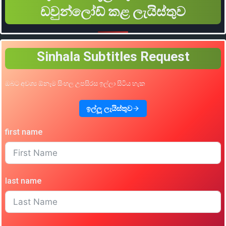
ඩවුන්ලෝඩ් කළ ලැයිස්තුව
Sinhala Subtitles Request
ඔබට අවශ්‍ය ඕනෑම සිංහල උපසිරස ඉල්ලා සිටිය හැක
ඉල්ලූ ලැයිස්තුව
first name
last name