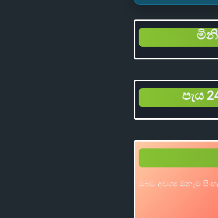
මින
පැය 24
ඔබට අවශ්‍ය ඕනෑම සිංහ