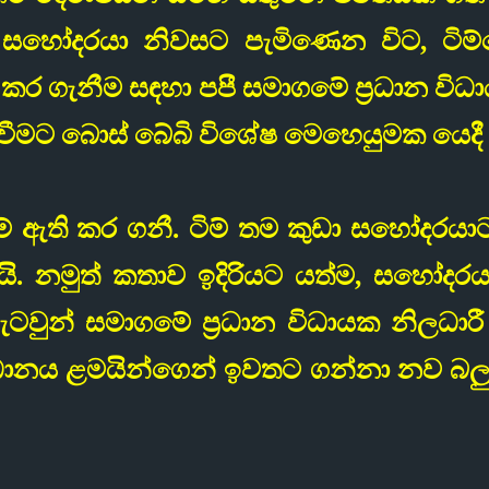
 සහෝදරයා නිවසට පැමිණෙන විට, ටිම්
 ගැනීම සඳහා පපී සමාගමේ ප්‍රධාන විධායක 
වීමට බොස් බේබි විශේෂ මෙහෙයුමක යෙදී ස
ටුම් ඇති කර ගනී. ටිම් තම කුඩා සහෝදරය
ි. නමුත් කතාව ඉදිරියට යත්ම, සහෝදර
ටවුන් සමාගමේ ප්‍රධාන විධායක නිලධාරී ෆ
ධානය ළමයින්ගෙන් ඉවතට ගන්නා නව බලු පැ