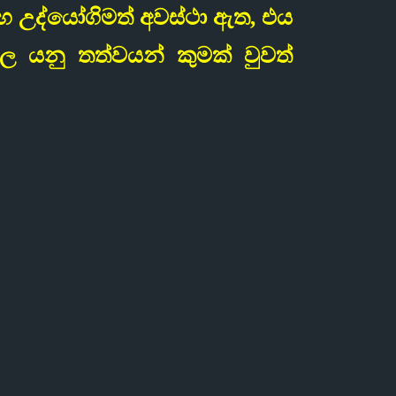
සහ උද්යෝගිමත් අවස්ථා ඇත, එය
ල යනු තත්වයන් කුමක් වුවත්