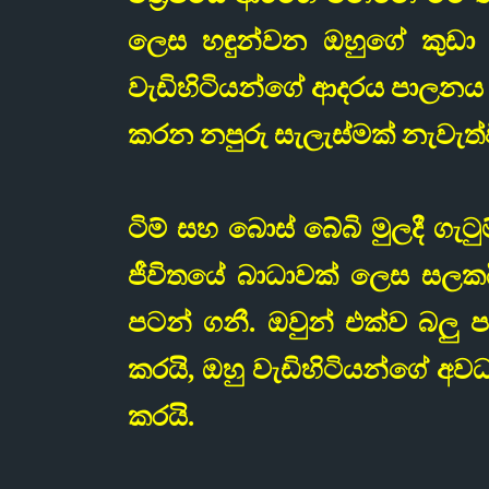
ලෙස හඳුන්වන ඔහුගේ කුඩා
වැඩිහිටියන්ගේ ආදරය පාලනය කර
කරන නපුරු සැලැස්මක් නැවැත්
ටිම් සහ බොස් බේබි මුලදී ගැ
ජීවිතයේ බාධාවක් ලෙස සලකය
පටන් ගනී. ඔවුන් එක්ව බලු පැ
කරයි, ඔහු වැඩිහිටියන්ගේ අව
කරයි.