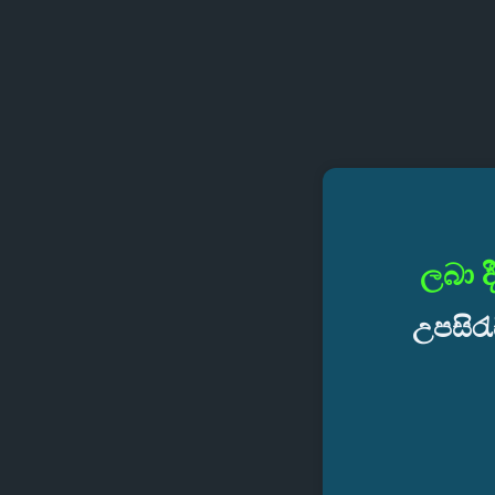
ලබා ද
උපසිරැ