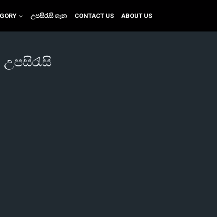
EGORY
උපසිරැසි ගැන
CONTACT US
ABOUT US
 උපසිරැසි