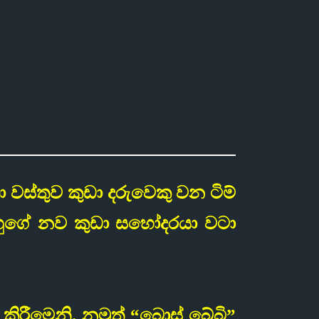
ා වස්තුව කුඩා දරුවෙකු වන ටිම්
ඔහුගේ නව කුඩා සහෝදරයා වටා
 කිරීමෙනි. නමුත් “බොස් බේබි”