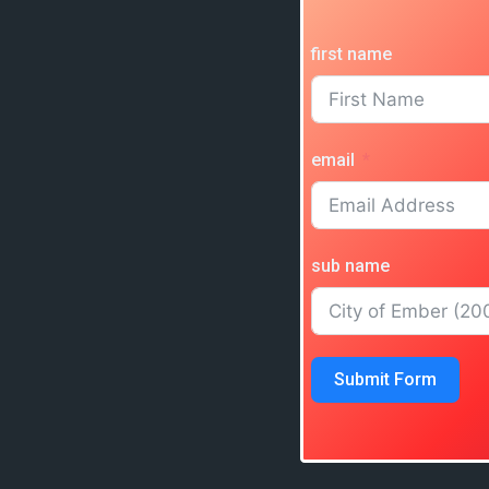
first name
email
sub name
Submit Form