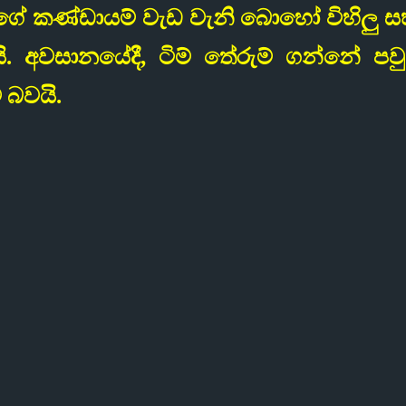
බිගේ කණ්ඩායම් වැඩ වැනි බොහෝ විහිලු 
. අවසානයේදී, ටිම් තේරුම් ගන්නේ පවු
බවයි.