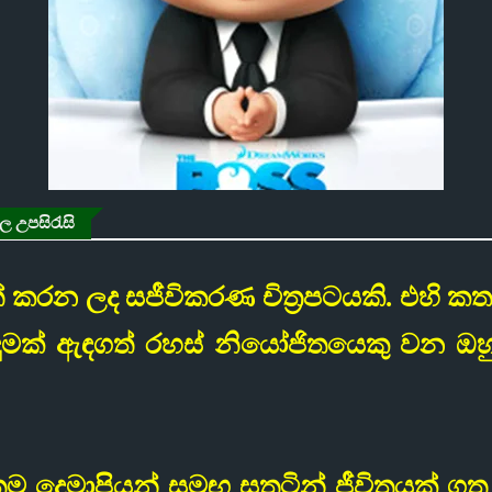
ල උපසිරැසි
ත් කරන ලද සජීවිකරණ චිත්‍රපටයකි. එහි කත
 ඇඳුමක් ඇඳගත් රහස් නියෝජිතයෙකු වන 
තම දෙමාපියන් සමඟ සතුටින් ජීවිතයක් ගත