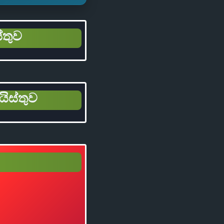
්තුව
යිස්තුව