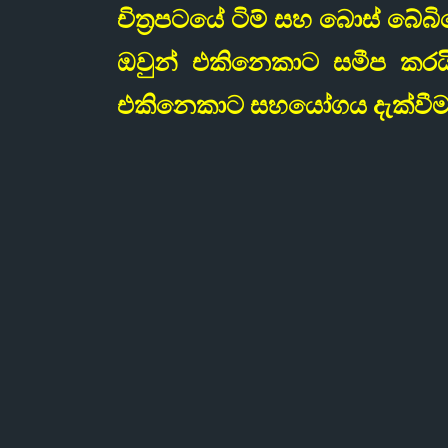
චිත්‍රපටයේ ටිම් සහ බොස් බේ
ඔවුන් එකිනෙකාට සමීප කරයි
එකිනෙකාට සහයෝගය දැක්වීම 