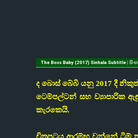
The Boss Baby (2017) Sinhala Subtitle | සිංහ
ද බොස් බේබි යනු 2017 දී නිකු
ටෙම්පල්ටන් සහ ව්‍යාපාරික
කැරකෙයි.
චිත්‍රපටය ආරම්භ වන්නේ ටිම් 