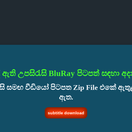
ී ඇති උපසිරැසි
BluRay
පිටපත් සඳහා අද
සි සමඟ වීඩියෝ පිටපත Zip File එකේ ඇත
ඇත.
subtitle download