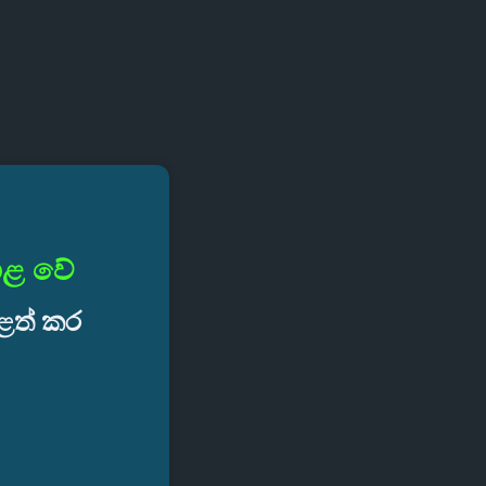
ාළ වේ
ුළත් කර