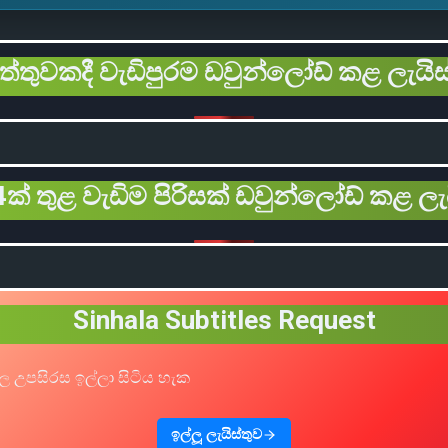
ිත්තුවකදී වැඩිපුරම ඩවුන්ලෝඩ් කළ ලැයිස
ක් තුළ වැඩිම පිරිසක් ඩවුන්ලෝඩ් කළ ලැ
Sinhala Subtitles Request
ල උපසිරස ඉල්ලා සිටිය හැක
ඉල්ලූ ලැයිස්තුව