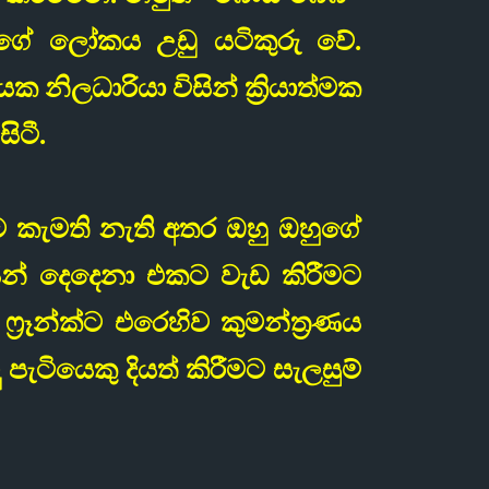
ගේ ලෝකය උඩු යටිකුරු වේ.
නිලධාරියා විසින් ක්‍රියාත්මක
ිටී.
ාට කැමති නැති අතර ඔහු ඔහුගේ
යන් දෙදෙනා එකට වැඩ කිරීමට
්‍රෑන්ක්ට එරෙහිව කුමන්ත්‍රණය
ටියෙකු දියත් කිරීමට සැලසුම්