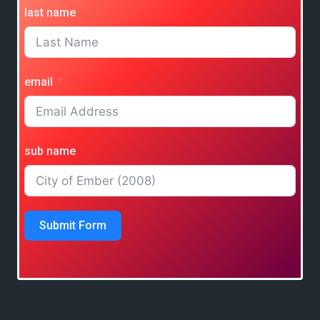
last name
email
sub name
Submit Form