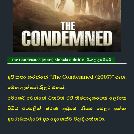
The Condemned (2007) Sinhala Subtitle | සිංහල උපසිරැසි
අපි කතා කරන්නේ “The Condemned (2007)” ගැන.
මේක ඇක්ෂන් ත්‍රිලර් එකක්.
මේකෙදි වෙන්නේ ධනවත් ටීවී නිෂ්පාදකයෙක් ලෝකේ
විවිධ රටවලින් මරණ දඬුවම නියම වෙලා ඉන්න
අපරාධකරුවෝ දහ දෙනෙක්ව මිලදී ගන්නවා.