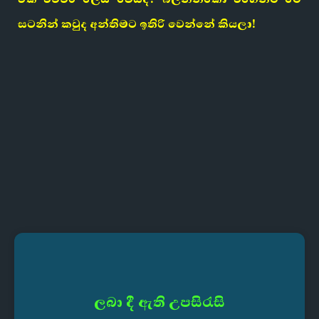
සටනින් කවුද අන්තිමට ඉතිරි වෙන්නේ කියලා!
ලබා දී ඇති උපසිරැසි