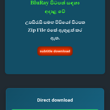
BluRay පිටපත් සඳහා
අදාළ වේ
උපසිරැසි සමඟ වීඩියෝ පිටපත
Zip File එකේ ඇතුළත් කර
ඇත.
subtitle download
Direct download