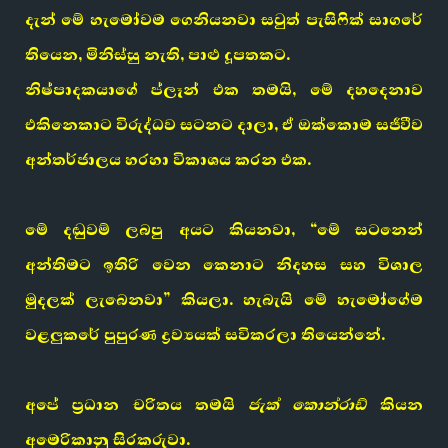
දැන් මේ හැමෝවම ගෙනියනවා සවුත් පැසිෆික් සාගරේ
තියෙන, මිනිස්සු නැති, පාළු දූපතකට.
නිෂ්පාදකයාගේ ප්ලෑන් එක තමයි, මේ දහදෙනාව
එකිනෙකාට විරුද්ධව සටනට දාලා, ඒ ඔක්කොම සජීවීව
අන්තර්ජාලය හරහා විකාශය කරන එක.
මේ දඬුවම් ලබපු අයට කියනවා, “මේ සටනෙන්
අන්තිමට ඉතිරි වෙන කෙනාට නිදහස සහ විශාල
මුදලක් ලැබෙනවා” කියලා. හැබැයි මේ හැමෝගේම
වළලුකරේ පුපුරණ ද්‍රව්‍යයක් සවිකරලා තියෙන්නේ.
අපේ ප්‍රධාන චරිතය තමයි
ජැක් කොන්රාඩ්
කියන
අමෙරිකානු සිරකරුවා.