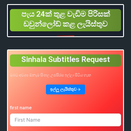
පැය 24ක් තුළ වැඩිම පිරිසක්
ඩවුන්ලෝඩ් කළ ලැයිස්තුව
Sinhala Subtitles Request
ඔබට අවශ්‍ය ඕනෑම සිංහල උපසිරස ඉල්ලා සිටිය හැක
ඉල්ලූ ලැයිස්තුව
first name