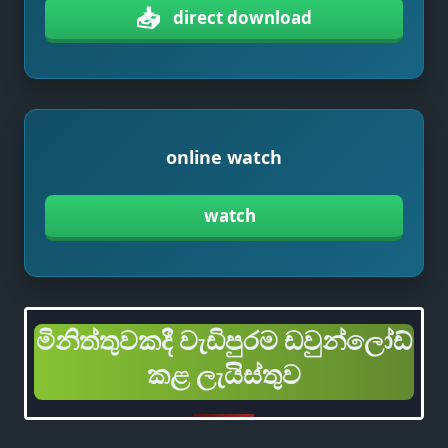
📥
direct download
online watch
watch
මිනිත්තුවකදී වැඩිපුරම ඩවුන්ලෝඩ්
කළ ලැයිස්තුව