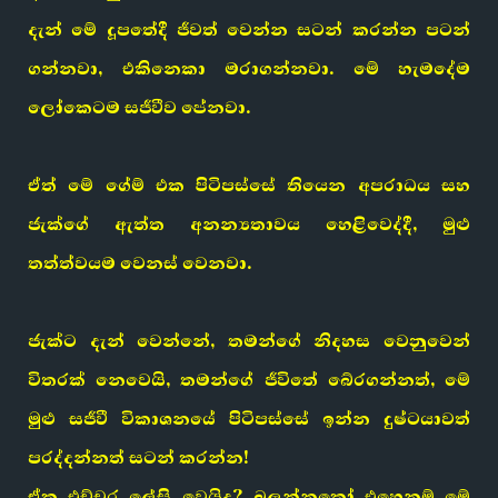
දැන් මේ දූපතේදී ජීවත් වෙන්න සටන් කරන්න පටන්
ගන්නවා, එකිනෙකා මරාගන්නවා. මේ හැමදේම
ලෝකෙටම සජීවීව පේනවා.
ඒත් මේ ගේම් එක පිටිපස්සේ තියෙන අපරාධය සහ
ජැක්ගේ ඇත්ත අනන්‍යතාවය හෙළිවෙද්දී, මුළු
තත්ත්වයම වෙනස් වෙනවා.
ජැක්ට දැන් වෙන්නේ, තමන්ගේ නිදහස වෙනුවෙන්
විතරක් නෙවෙයි, තමන්ගේ ජීවිතේ බේරගන්නත්, මේ
මුළු සජීවී විකාශනයේ පිටිපස්සේ ඉන්න දුෂ්ටයාවත්
පරද්දන්නත් සටන් කරන්න!
ඒක එච්චර ලේසි වෙයිද? බලන්නකෝ එහෙනම් මේ