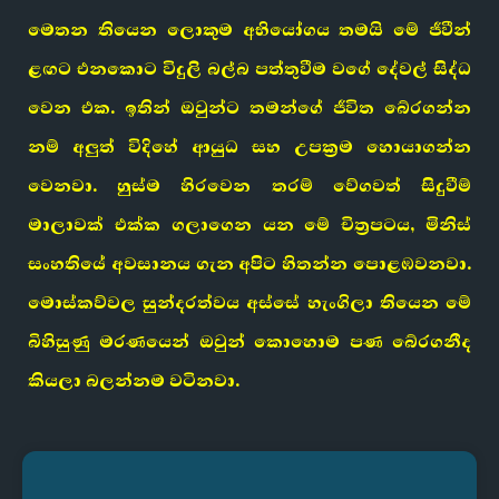
මෙතන තියෙන ලොකුම අභියෝගය තමයි මේ ජීවීන්
ළඟට එනකොට විදුලි බල්බ පත්තුවීම වගේ දේවල් සිද්ධ
වෙන එක. ඉතින් ඔවුන්ට තමන්ගේ ජීවිත බේරගන්න
නම් අලුත් විදිහේ ආයුධ සහ උපක්‍රම හොයාගන්න
වෙනවා. හුස්ම හිරවෙන තරම් වේගවත් සිදුවීම්
මාලාවක් එක්ක ගලාගෙන යන මේ චිත්‍රපටය, මිනිස්
සංහතියේ අවසානය ගැන අපිට හිතන්න පොළඹවනවා.
මොස්කව්වල සුන්දරත්වය අස්සේ හැංගිලා තියෙන මේ
බිහිසුණු මරණයෙන් ඔවුන් කොහොම පණ බේරගනීද
කියලා බලන්නම වටිනවා.