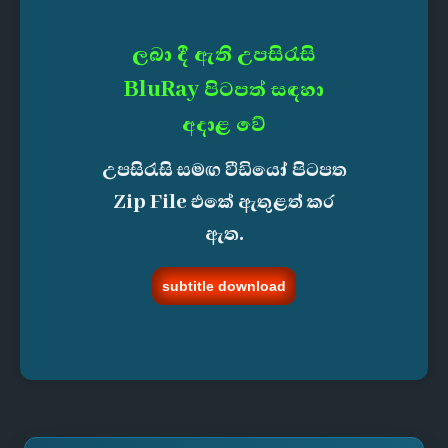
ලබා දී ඇති උපසිරැසි
BluRay පිටපත් සඳහා
අදාළ වේ
උපසිරැසි සමඟ වීඩියෝ පිටපත
Zip File එකේ ඇතුළත් කර
ඇත.
subtitle download