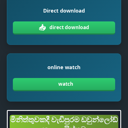
Direct download
📥
direct download
online watch
watch
මිනිත්තුවකදී වැඩිපුරම ඩවුන්ලෝඩ්