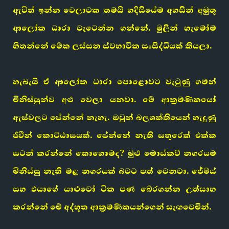
ඇවිත් ඉන්න වෙලාවක තමයි හදිසියේම අහසින් අමුතු
ආලෝක ධාරා වැටෙන්න ගන්නේ. මුලින් හැමෝම
හිතන්නේ මේක ලස්සන ස්වභාවික සංසිද්ධියක් කියලා.
හැබැයි ඒ ආලෝක ධාරා පොළොවට වැටුණු ගමන්
මිනිස්සුන්ව අළු වෙලා යනවා. මේ ආක්‍රමණිකයෝ
ඇස්වලට පේන්නේ නැහැ. ඔවුන් බලශක්තියෙන් හැදුණු
ජීවීන් කොට්ඨාසයක්. පේන්නේ නැති සතුරෙක් එක්ක
සටන් කරන්නේ කොහොමද? මුළු මොස්කව් නගරයම
මිනිස්සු නැති මළ නගරයක් බවට පත් වෙනවා. ජේම්ස්
සහ එයාගේ යාළුවෝ ටික පණ බේරගන්න උත්සාහ
කරන්නේ මේ අද්භූත ආක්‍රමණිකයන්ගෙන් සැඟවෙමින්.