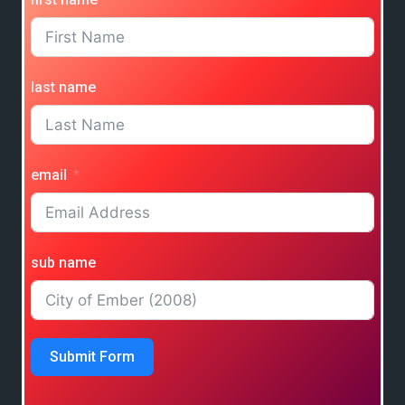
last name
email
sub name
Submit Form