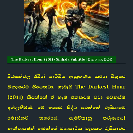
The Darkest Hour (2011) Sinhala Subtitle | සිංහල උපසිරැසි
පිටසක්වල ජීවීන් පෘථිවිය ආක්‍රමණය කරන චිත්‍රපට
ඕනෑතරම් තියෙනවා. හැබැයි The Darkest Hour
(2011) කියන්නේ ඒ හැම එකකටම වඩා වෙනස්ම
අත්දැකීමක්. මේ කතාව සිද්ධ වෙන්නේ රුසියාවේ
මොස්කව් නගරයේ. ඇමරිකානු තරුණයෝ
කණ්ඩායමක් තමන්ගේ ව්‍යාපාරික වැඩකට රුසියාවට