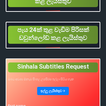
කළ ලැයිස්තුව
පැය 24ක් තුළ වැඩිම පිරිසක්
ඩවුන්ලෝඩ් කළ ලැයිස්තුව
Sinhala Subtitles Request
ඔබට අවශ්‍ය ඕනෑම සිංහල උපසිරස ඉල්ලා සිටිය හැක
ඉල්ලූ ලැයිස්තුව
first name