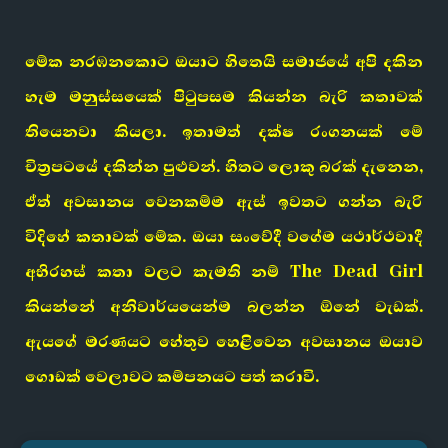
මේක නරඹනකොට ඔයාට හිතෙයි සමාජයේ අපි දකින
හැම මනුස්සයෙක් පිටුපසම කියන්න බැරි කතාවක්
තියෙනවා කියලා. ඉතාමත් දක්ෂ රංගනයක් මේ
චිත්‍රපටයේ දකින්න පුළුවන්. හිතට ලොකු බරක් දැනෙන,
ඒත් අවසානය වෙනකම්ම ඇස් ඉවතට ගන්න බැරි
විදිහේ කතාවක් මේක. ඔයා සංවේදී වගේම යථාර්ථවාදී
අභිරහස් කතා වලට කැමති නම් The Dead Girl
කියන්නේ අනිවාර්යයෙන්ම බලන්න ඕනේ වැඩක්.
ඇයගේ මරණයට හේතුව හෙළිවෙන අවසානය ඔයාව
ගොඩක් වෙලාවට කම්පනයට පත් කරාවි.