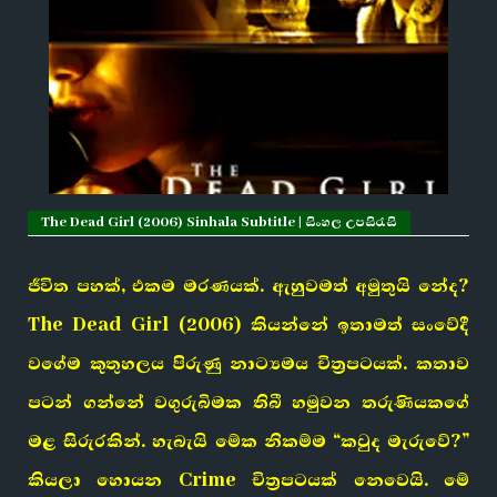
The Dead Girl (2006) Sinhala Subtitle | සිංහල උපසිරැසි
ජීවිත පහක්, එකම මරණයක්. ඇහුවමත් අමුතුයි නේද?
The Dead Girl (2006) කියන්නේ ඉතාමත් සංවේදී
වගේම කුතුහලය පිරුණු නාට්‍යමය චිත්‍රපටයක්. කතාව
පටන් ගන්නේ වගුරුබිමක තිබී හමුවන තරුණියකගේ
මළ සිරුරකින්. හැබැයි මේක නිකම්ම “කවුද මැරුවේ?”
කියලා හොයන Crime චිත්‍රපටයක් නෙවෙයි. මේ