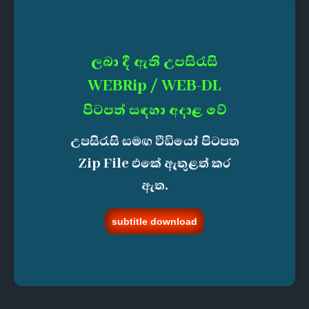
ලබා දී ඇති උපසිරැසි
WEBRip / WEB-DL
පිටපත් සඳහා අදාළ වේ
උපසිරැසි සමඟ වීඩියෝ පිටපත
Zip File එකේ ඇතුළත් කර
ඇත.
subtitle download