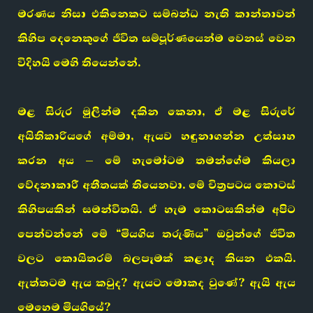
මරණය නිසා එකිනෙකට සම්බන්ධ නැති කාන්තාවන්
කිහිප දෙනෙකුගේ ජීවිත සම්පූර්ණයෙන්ම වෙනස් වෙන
විදිහයි මෙහි තියෙන්නේ.
මළ සිරුර මුලින්ම දකින කෙනා, ඒ මළ සිරුරේ
අයිතිකාරියගේ අම්මා, ඇයව හඳුනාගන්න උත්සාහ
කරන අය – මේ හැමෝටම තමන්ගේම කියලා
වේදනාකාරී අතීතයක් තියෙනවා. මේ චිත්‍රපටය කොටස්
කිහිපයකින් සමන්විතයි. ඒ හැම කොටසකින්ම අපිට
පෙන්වන්නේ මේ “මියගිය තරුණිය” ඔවුන්ගේ ජීවිත
වලට කොයිතරම් බලපෑමක් කළාද කියන එකයි.
ඇත්තටම ඇය කවුද? ඇයට මොකද වුණේ? ඇයි ඇය
මෙහෙම මියගියේ?