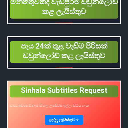
මිනිත්තුවකදී වැඩිපුරම ඩවුන්ලෝඩ්
කළ ලැයිස්තුව
පැය 24ක් තුළ වැඩිම පිරිසක්
ඩවුන්ලෝඩ් කළ ලැයිස්තුව
Sinhala Subtitles Request
ඔබට අවශ්‍ය ඕනෑම සිංහල උපසිරස ඉල්ලා සිටිය හැක
ඉල්ලූ ලැයිස්තුව