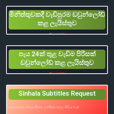
මිනිත්තුවකදී වැඩිපුරම ඩවුන්ලෝඩ්
කළ ලැයිස්තුව
පැය 24ක් තුළ වැඩිම පිරිසක්
ඩවුන්ලෝඩ් කළ ලැයිස්තුව
Sinhala Subtitles Request
ඔබට අවශ්‍ය ඕනෑම සිංහල උපසිරස ඉල්ලා සිටිය හැක