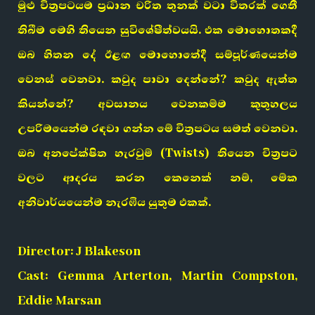
මුළු චිත්‍රපටයම ප්‍රධාන චරිත තුනක් වටා විතරක් ගෙතී
තිබීම මෙහි තියෙන සුවිශේෂීත්වයයි. එක මොහොතකදී
ඔබ හිතන දේ ඊළඟ මොහොතේදී සම්පූර්ණයෙන්ම
වෙනස් වෙනවා. කවුද පාවා දෙන්නේ? කවුද ඇත්ත
කියන්නේ? අවසානය වෙනකම්ම කුතුහලය
උපරිමයෙන්ම රඳවා ගන්න මේ චිත්‍රපටය සමත් වෙනවා.
ඔබ අනපේක්ෂිත හැරවුම් (Twists) තියෙන චිත්‍රපට
වලට ආදරය කරන කෙනෙක් නම්, මේක
අනිවාර්යයෙන්ම නැරඹිය යුතුම එකක්.
Director: J Blakeson
Cast: Gemma Arterton, Martin Compston,
Eddie Marsan