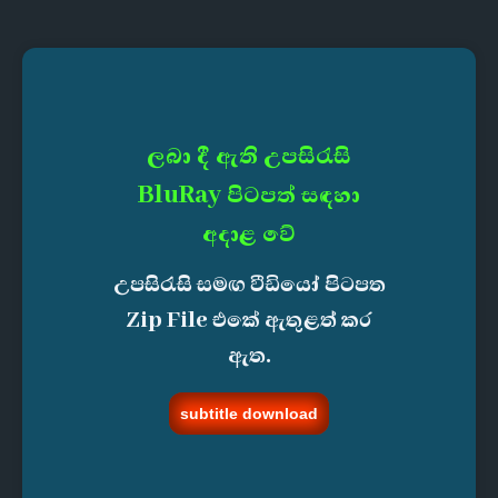
ලබා දී ඇති උපසිරැසි
BluRay පිටපත් සඳහා
අදාළ වේ
උපසිරැසි සමඟ වීඩියෝ පිටපත
Zip File එකේ ඇතුළත් කර
ඇත.
subtitle download