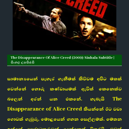
The Disappearance Of Alice Creed (2009) Sinhala Subtitle |
සිංහල උපසිරැසි
සාමාන්‍යයෙන් පැහැර ගැනීමක් කිව්වම අපිට මතක්
වෙන්නේ හොරු කණ්ඩායමක් ඇවිත් කෙනෙක්ව
බලෙන් අරන් යන එකනේ. හැබැයි The
Disappearance of Alice Creed කියන්නේ ඊට වඩා
ගොඩක් ගැඹුරු, මොළයෙන් ගහන සෙල්ලමක්. මෙතන