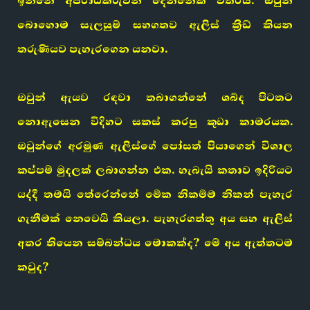
ඉන්නේ අපරාධකරුවන් දෙන්නෙක් විතරයි. ඔවුන්
බොහොම සැලසුම් සහගතව ඇලිස් ක්‍රීඩ් කියන
තරුණියව පැහැරගෙන යනවා.
ඔවුන් ඇයව රඳවා තබාගන්නේ ශබ්ද පිටතට
නොඇසෙන විදිහට සකස් කරපු කුඩා කාමරයක.
ඔවුන්ගේ අරමුණ ඇලිස්ගේ පෝසත් පියාගෙන් විශාල
කප්පම් මුදලක් ලබාගන්න එක. හැබැයි කතාව ඉදිරියට
යද්දී තමයි තේරෙන්නේ මේක නිකම්ම නිකන් පැහැර
ගැනීමක් නෙවෙයි කියලා. පැහැරගත්තු අය සහ ඇලිස්
අතර තියෙන සම්බන්ධය මොකක්ද? මේ අය ඇත්තටම
කවුද?