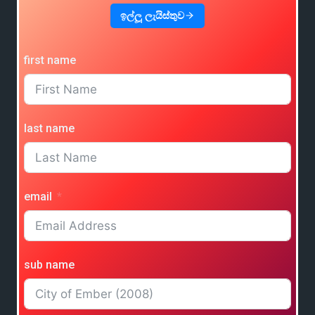
ඉල්ලූ ලැයිස්තුව
first name
last name
email
sub name