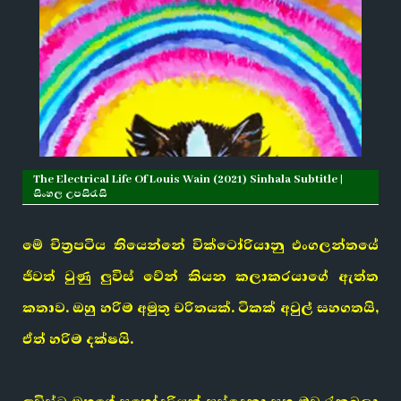
The Electrical Life Of Louis Wain (2021) Sinhala Subtitle |
සිංහල උපසිරැසි
මේ චිත්‍රපටිය තියෙන්නේ වික්ටෝරියානු එංගලන්තයේ
ජීවත් වුණු
ලුවිස් වේන්
කියන කලාකරයාගේ ඇත්ත
කතාව. ඔහු හරිම අමුතු චරිතයක්. ටිකක් අවුල් සහගතයි,
ඒත් හරිම දක්ෂයි.