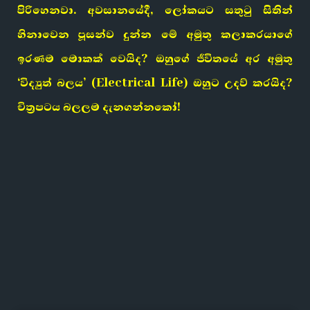
පිරිහෙනවා. අවසානයේදී, ලෝකයට සතුටු සිතින්
හිනාවෙන පූසන්ව දුන්න මේ අමුතු කලාකරයාගේ
ඉරණම මොකක් වෙයිද? ඔහුගේ ජීවිතයේ අර අමුතු
‘විද්‍යුත් බලය’ (Electrical Life) ඔහුට උදව් කරයිද?
චිත්‍රපටය බලලම දැනගන්නකෝ!