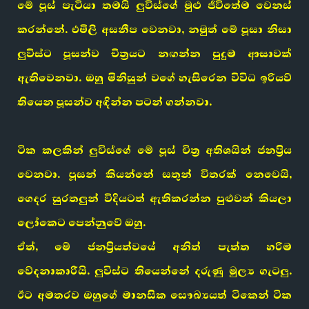
මේ පූස් පැටියා තමයි ලුවිස්ගේ මුළු ජීවිතේම වෙනස්
කරන්නේ. එමිලි අසනීප වෙනවා, නමුත් මේ පූසා නිසා
ලුවිස්ට පූසන්ව චිත්‍රයට නඟන්න පුදුම ආසාවක්
ඇතිවෙනවා. ඔහු මිනිසුන් වගේ හැසිරෙන විවිධ ඉරියව්
තියෙන පූසන්ව අඳින්න පටන් ගන්නවා.
ටික කලකින් ලුවිස්ගේ මේ පූස් චිත්‍ර අතිශයින් ජනප්‍රිය
වෙනවා. පූසන් කියන්නේ සතුන් විතරක් නෙවෙයි,
ගෙදර සුරතලුන් විදියටත් ඇතිකරන්න පුළුවන් කියලා
ලෝකෙට පෙන්නුවේ ඔහු.
ඒත්, මේ ජනප්‍රියත්වයේ අනිත් පැත්ත හරිම
වේදනාකාරීයි. ලුවිස්ට තියෙන්නේ දරුණු මුල්‍ය ගැටලු.
ඊට අමතරව ඔහුගේ මානසික සෞඛ්‍යයත් ටිකෙන් ටික