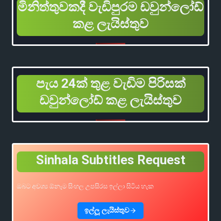
මිනිත්තුවකදී වැඩිපුරම ඩවුන්ලෝඩ්
කළ ලැයිස්තුව
පැය 24ක් තුළ වැඩිම පිරිසක්
ඩවුන්ලෝඩ් කළ ලැයිස්තුව
Sinhala Subtitles Request
ඔබට අවශ්‍ය ඕනෑම සිංහල උපසිරස ඉල්ලා සිටිය හැක
ඉල්ලූ ලැයිස්තුව