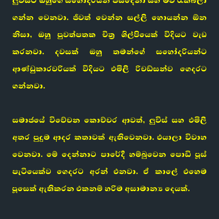
ලුවිස්ට ඔහුගේ සහෝදරියන් පස්දෙනා සහ මව රැකබලා
ගන්න වෙනවා. ජීවත් වෙන්න සල්ලි හොයන්න ඕන
නිසා, ඔහු පුවත්පතක චිත්‍ර ශිල්පියෙක් විදියට වැඩ
කරනවා. දවසක් ඔහු තමන්ගේ සහෝදරියන්ට
ආණ්ඩුකාරවරියක් විදියට
එමිලි රිචඩ්සන්
ව ගෙදරට
ගන්නවා.
සමාජයේ විවේචන කොච්චර ආවත්, ලුවිස් සහ එමිලි
අතර පුදුම ආදර කතාවක් ඇතිවෙනවා. එයාලා විවාහ
වෙනවා. මේ දෙන්නාට පාරේදී හම්බුවෙන පොඩි පූස්
පැටියෙක්ව ගෙදරට අරන් එනවා. ඒ කාලේ එහෙම
පූසෙක් ඇතිකරන එකනම් හරිම අසාමාන්‍ය දෙයක්.