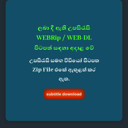
ලබා දී ඇති උපසිරැසි
WEBRip / WEB-DL
පිටපත් සඳහා අදාළ වේ
උපසිරැසි සමඟ වීඩියෝ පිටපත
Zip File එකේ ඇතුළත් කර
ඇත.
subtitle download