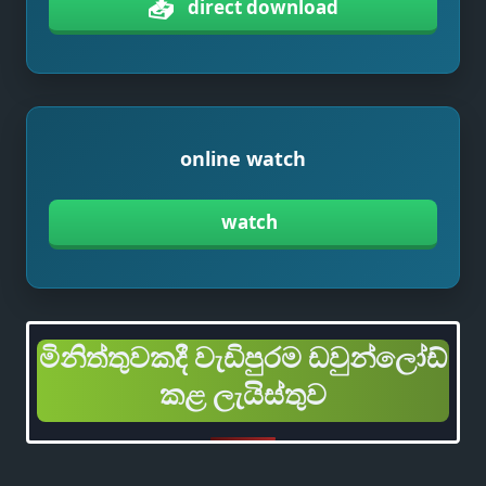
📥
direct download
online watch
watch
මිනිත්තුවකදී වැඩිපුරම ඩවුන්ලෝඩ්
කළ ලැයිස්තුව