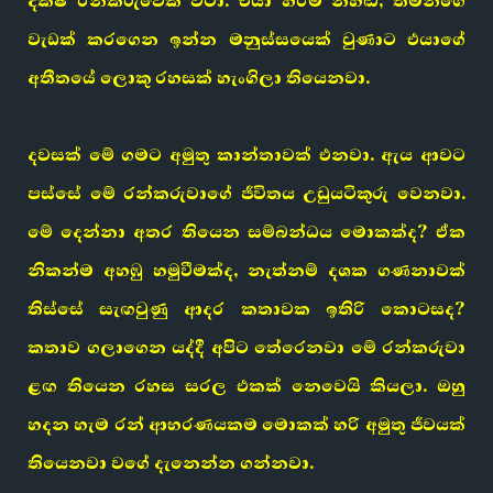
දක්ෂ රන්කරුවෙක් වටා. එයා හරිම නිහඬ, තමන්ගේ
වැඩක් කරගෙන ඉන්න මනුස්සයෙක් වුණාට එයාගේ
අතීතයේ ලොකු රහසක් හැංගිලා තියෙනවා.
දවසක් මේ ගමට අමුතු කාන්තාවක් එනවා. ඇය ආවට
පස්සේ මේ රන්කරුවාගේ ජීවිතය උඩුයටිකුරු වෙනවා.
මේ දෙන්නා අතර තියෙන සම්බන්ධය මොකක්ද? ඒක
නිකන්ම අහඹු හමුවීමක්ද, නැත්නම් දශක ගණනාවක්
තිස්සේ සැඟවුණු ආදර කතාවක ඉතිරි කොටසද?
කතාව ගලාගෙන යද්දී අපිට තේරෙනවා මේ රන්කරුවා
ළඟ තියෙන රහස සරල එකක් නෙවෙයි කියලා. ඔහු
හදන හැම රන් ආභරණයකම මොකක් හරි අමුතු ජීවයක්
තියෙනවා වගේ දැනෙන්න ගන්නවා.