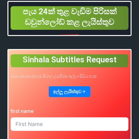
පැය 24ක් තුළ වැඩිම පිරිසක්
ඩවුන්ලෝඩ් කළ ලැයිස්තුව
Sinhala Subtitles Request
ඔබට අවශ්‍ය ඕනෑම සිංහල උපසිරස ඉල්ලා සිටිය හැක
ඉල්ලූ ලැයිස්තුව
first name