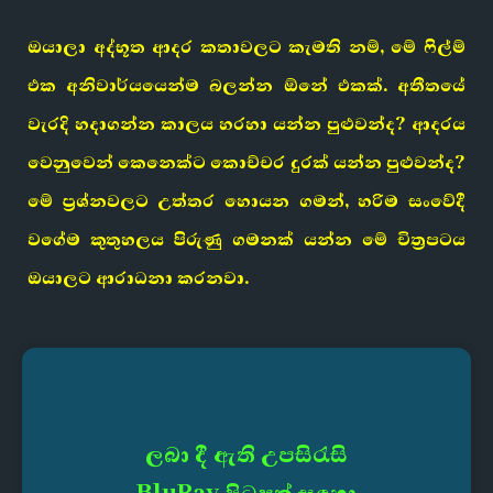
ඔයාලා අද්භූත ආදර කතාවලට කැමති නම්, මේ ෆිල්ම්
එක අනිවාර්යයෙන්ම බලන්න ඕනේ එකක්. අතීතයේ
වැරදි හදාගන්න කාලය හරහා යන්න පුළුවන්ද? ආදරය
වෙනුවෙන් කෙනෙක්ට කොච්චර දුරක් යන්න පුළුවන්ද?
මේ ප්‍රශ්නවලට උත්තර හොයන ගමන්, හරිම සංවේදී
වගේම කුතුහලය පිරුණු ගමනක් යන්න මේ චිත්‍රපටය
ඔයාලට ආරාධනා කරනවා.
ලබා දී ඇති උපසිරැසි