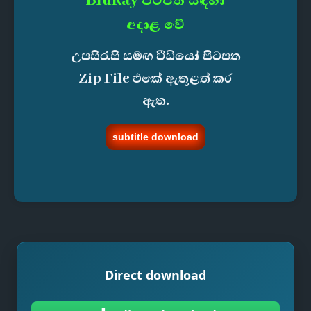
BluRay පිටපත් සඳහා
අදාළ වේ
උපසිරැසි සමඟ වීඩියෝ පිටපත
Zip File එකේ ඇතුළත් කර
ඇත.
subtitle download
Direct download