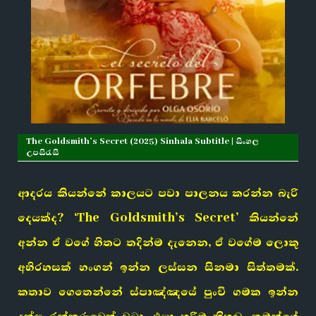
The Goldsmith’s Secret (2025) Sinhala Subtitle | සිංහල
උපසිරැසි
ආදරය කියන්නේ කාලයට පවා පාලනය කරන්න බැරි
දෙයක්ද? ‘The Goldsmith’s Secret’ කියන්නේ
අන්න ඒ වගේ හිතට තදින්ම දැනෙන, ඒ වගේම ලොකු
අභිරහසක් හංගන් ඉන්න ලස්සන සිනමා සිත්තමක්.
කතාව ගෙතෙන්නේ ස්පාඤ්ඤයේ පුංචි ගමක ඉන්න