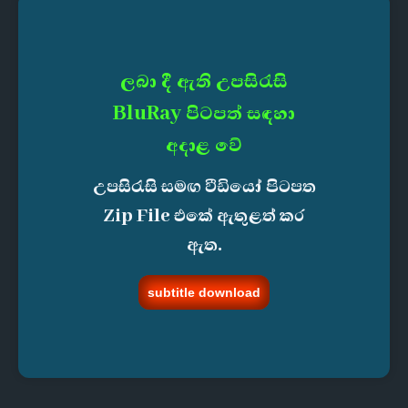
ලබා දී ඇති උපසිරැසි
BluRay පිටපත් සඳහා
අදාළ වේ
උපසිරැසි සමඟ වීඩියෝ පිටපත
Zip File එකේ ඇතුළත් කර
ඇත.
subtitle download