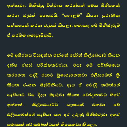
ඉන්නවා. මිනිස්සු විශ්වාස කරන්නේ මේක මිනිහෙක්
කරන වැඩක් නෙවෙයි, “ගොලම්” කියන පුරාණික
යක්ෂයෙක් කරන වැඩක් කියලා. මොකද මේ මිනීමැරුම්
ඒ තරම්ම අමානුෂිකයි.
මේ අභිරහස විසඳන්න එන්නේ ජෝන් කිල්ඩෙයාර් කියන
දක්ෂ රහස් පරීක්ෂකවරයා. එයා මේ පරීක්ෂණය
කරගෙන යද්දී එයාට මුණගැහෙනවා එලිසබෙත් ක්‍රී
කියන රංගන ශිල්පිනියව. ඇය ඒ වෙද්දී තමන්ගේ
සැමියාව විෂ දීලා මැරුවා කියන චෝදනාවට හිරේ
ඉන්නේ. කිල්ඩෙයාර්ට සැකයක් එනවා මේ
එලිසබෙත්ගේ සැමියා සහ අර දරුණු මිනීමරුවා අතර
මොකක් හරි සම්බන්ධයක් තියෙනවා කියලා.