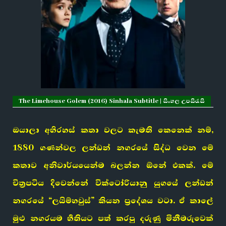
The Limehouse Golem (2016) Sinhala Subtitle | සිංහල උපසිරැසි
ඔයාලා අභිරහස් කතා වලට කැමති කෙනෙක් නම්,
1880 ගණන්වල ලන්ඩන් නගරයේ සිද්ධ වෙන මේ
කතාව අනිවාර්යයෙන්ම බලන්න ඕනේ එකක්. මේ
චිත්‍රපටිය දිවෙන්නේ වික්ටෝරියානු යුගයේ ලන්ඩන්
නගරයේ “ලයිම්හවුස්” කියන ප්‍රදේශය වටා. ඒ කාලේ
මුළු නගරයම භීතියට පත් කරපු දරුණු මිනීමරුවෙක්