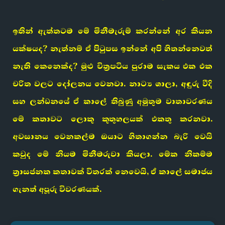
ඉතින් ඇත්තටම මේ මිනීමැරුම් කරන්නේ අර කියන
යක්ෂයද? නැත්නම් ඒ පිටුපස ඉන්නේ අපි හිතන්නෙවත්
නැති කෙනෙක්ද? මුළු චිත්‍රපටිය පුරාම සැකය එක එක
චරිත වලට දෝලනය වෙනවා. නාට්‍ය ශාලා, අඳුරු වීදි
සහ ලන්ඩනයේ ඒ කාලේ තිබුණු අමුතුම වාතාවරණය
මේ කතාවට ලොකු කුතුහලයක් එකතු කරනවා.
අවසානය වෙනකල්ම ඔයාට හිතාගන්න බැරි වෙයි
කවුද මේ නියම මිනීමරුවා කියලා. මේක නිකම්ම
ත්‍රාසජනක කතාවක් විතරක් නෙවෙයි, ඒ කාලේ සමාජය
ගැනත් අපූරු විවරණයක්.