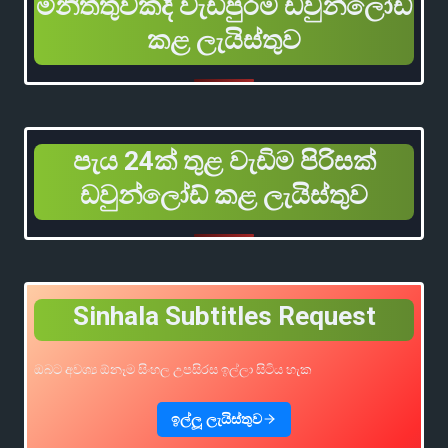
මිනිත්තුවකදී වැඩිපුරම ඩවුන්ලෝඩ්
කළ ලැයිස්තුව
පැය 24ක් තුළ වැඩිම පිරිසක්
ඩවුන්ලෝඩ් කළ ලැයිස්තුව
Sinhala Subtitles Request
ඔබට අවශ්‍ය ඕනෑම සිංහල උපසිරස ඉල්ලා සිටිය හැක
ඉල්ලූ ලැයිස්තුව