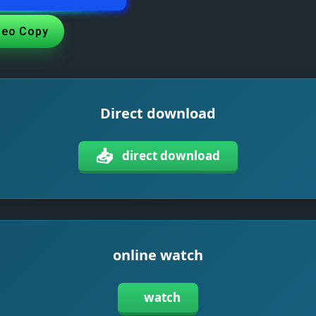
deo Copy
Direct download
📥
direct download
online watch
watch