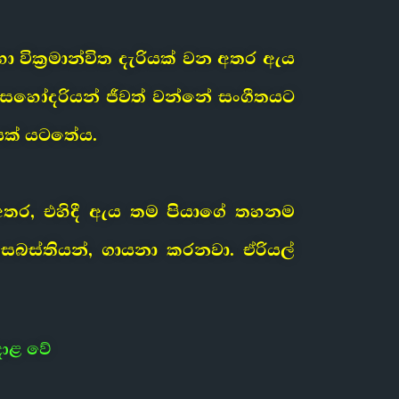
ා වික්‍රමාන්විත දැරියක් වන අතර ඇය
 සහෝදරියන් ජීවත් වන්නේ සංගීතයට
යක් යටතේය.
 අතර, එහිදී ඇය තම පියාගේ තහනම
සෙබස්තියන්, ගායනා කරනවා. ඒරියල්
දාළ වේ