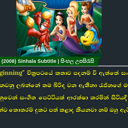
(2008) Sinhala Subtitle | සිංහල උපසිරැසි
eginning" චිත්‍රපටයේ කතාව පදනම් වී ඇත්තේ 
 පනවනු ලබන්නේ තම බිරිඳ වන ඇතීනා රැජිනගේ 
වෙනුවෙන් සංගීත පෙට්ටියක් ආරක්ෂා කරමින් සිටියද
රයිටන්ව කොතරම් දුකට පත් කළාද කියනවා නම් ඔහු