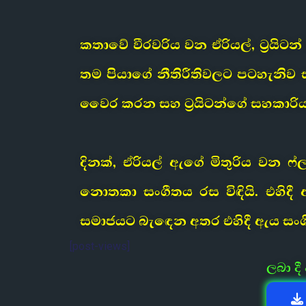
කතාවේ වීරවරිය වන ඒරියල්, ට්‍රයිට
තම පියාගේ නීතිරීතිවලට පටහැනිව
වෛර කරන සහ ට්‍රයිටන්ගේ සහකාරිය
දිනක්, ඒරියල් ඇගේ මිතුරිය වන
නොතකා සංගීතය රස විඳියි. එහිදී 
සමාජයට බැඳෙන අතර එහිදී ඇය සංගීතයේ
[post-views]
ලබා ද