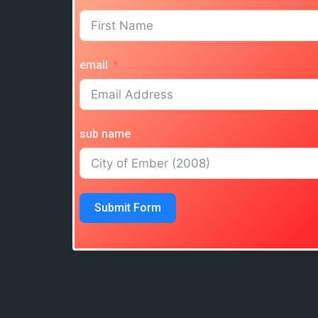
email
sub name
Submit Form