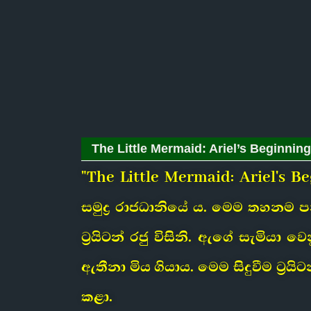
The Little Mermaid: Ariel’s Beginning 
"The Little Mermaid: Ariel's B
සමුද්‍ර රාජධානියේ ය. මෙම තහනම
ට්‍රයිටන් රජු විසිනි. ඇගේ සැමියා 
ඇතීනා මිය ගියාය. මෙම සිදුවීම ට්‍
කළා.