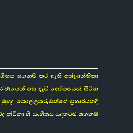
සංගීතය තහනම් කර ඇති අත්ලාන්තිකා
මරණයෙන් පසු දැඩි ශෝකයෙන් සිටින
ී මුහුදු කොල්ලකරුවන්ගේ ප්‍රහාරයකදී
 ඇට්ලන්ටිකා හි සංගීතය සදහටම තහනම්