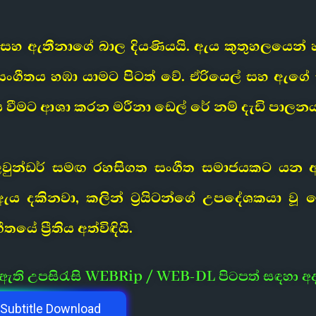
න් සහ ඇතීනාගේ බාල දියණියයි. ඇය කුතුහලයෙන් හ
 සංගීතය හඹා යාමට පිටත් වේ. ඒරියෙල් සහ ඇගේ
 වීමට ආශා කරන මරීනා ඩෙල් රේ නම් දැඩි පාලන
 ෆ්ලවුන්ඩර් සමඟ රහසිගත සංගීත සමාජයකට යන
ඇය දකිනවා, කලින් ට්‍රයිටන්ගේ උපදේශකයා වූ 
 ප්‍රීතිය අත්විඳියි.
ී ඇති උපසිරැසි WEBRip / WEB-DL පිටපත් සඳහා අ
Subtitle Download