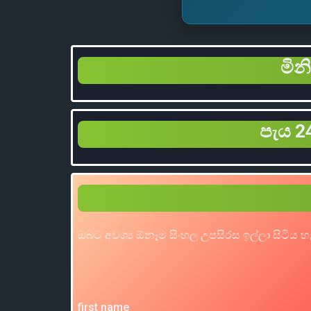
මින
පැය 24
ඔබට අවශ්‍ය ඕනෑම සිංහල උපසිරස ඉල්ලා සිටිය 
first name