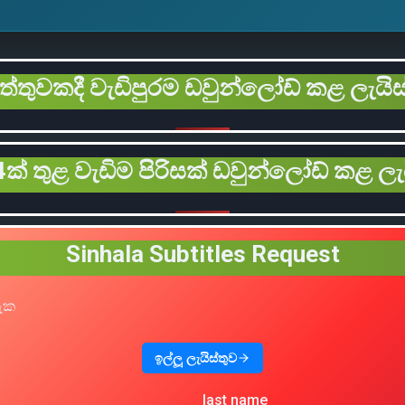
ිත්තුවකදී වැඩිපුරම ඩවුන්ලෝඩ් කළ ලැයිස
ක් තුළ වැඩිම පිරිසක් ඩවුන්ලෝඩ් කළ ලැ
Sinhala Subtitles Request
හැක
ඉල්ලූ ලැයිස්තුව
last name