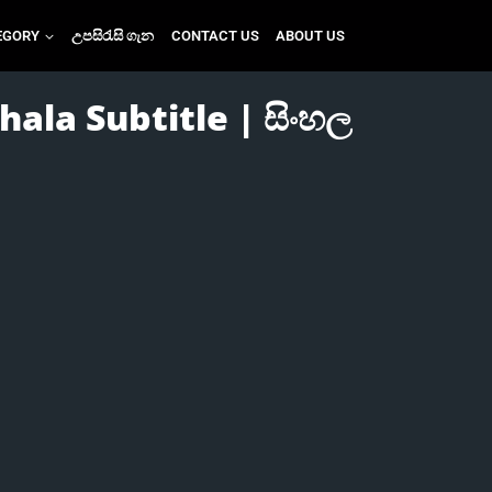
EGORY
උපසිරැසි ගැන
CONTACT US
ABOUT US
hala Subtitle | සිංහල