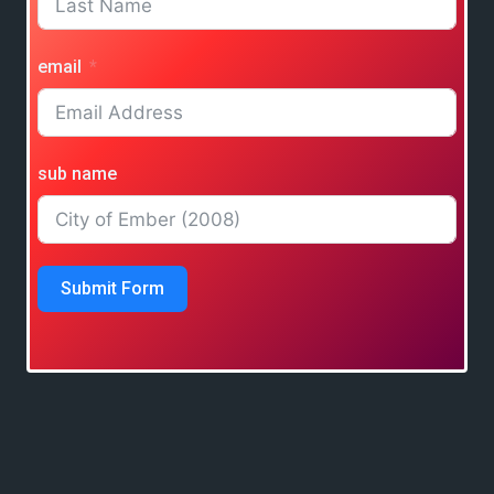
email
sub name
Submit Form