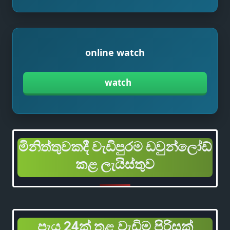
online watch
watch
මිනිත්තුවකදී වැඩිපුරම ඩවුන්ලෝඩ්
කළ ලැයිස්තුව
පැය 24ක් තුළ වැඩිම පිරිසක්