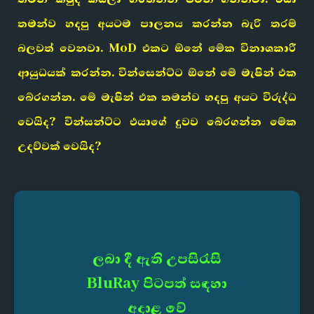
තමන්ව හදපු අයටම පාලනය කරන්න බැරි තරම්
බලවත් වෙනවා. MoD එකට ඕනේ මේක විනාශකාරී
ආයුධයක් කරන්න. වින්සෙන්ට්ට ඕනේ මේ මැෂින් එක
බේරගන්න. මේ මැෂින් එක තමන්ව හදපු අයට විරුද්ධ
වෙයිද? වින්සන්ට්ට එයාගේ දුවව බේරගන්න මේක
උදව්වක් වෙයිද?
ලබා දී ඇති උපසිරැසි
BluRay පිටපත් සඳහා
අදාළ වේ