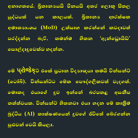
අනාගතයේ. බ්‍රිතාන්‍යයයි චීනයයි අතර ලොකු සීතල
යුද්ධයක් යන කාලයක්. බ්‍රිතාන්‍ය ආරක්ෂක
අමාත්‍යාංශය (MoD) උත්සාහ කරන්නේ කවදාවත්
පරද්දන්න බැරි, තමන්ම හිතන ‘ඇන්ඩ්‍රොයිඩ්’
සොල්දාදුවෙක්ව හදන්න.
මේ પ્રોજેક્ට් එකේ ප්‍රධාන විද්‍යාඥයා තමයි වින්සන්ට්
(ටෝබි). වින්සන්ට්ට මේක පෞද්ගලිකවත් වැදගත්.
මොකද එයාගේ දුව ඉන්නේ බරපතළ අසනීප
තත්ත්වයක. වින්සන්ට් හිතනවා එයා හදන මේ කෘත්‍රිම
බුද්ධිය (AI) තාක්ෂණයෙන් දුවගේ ජීවිතේ බේරගන්න
පුළුවන් වෙයි කියලා.