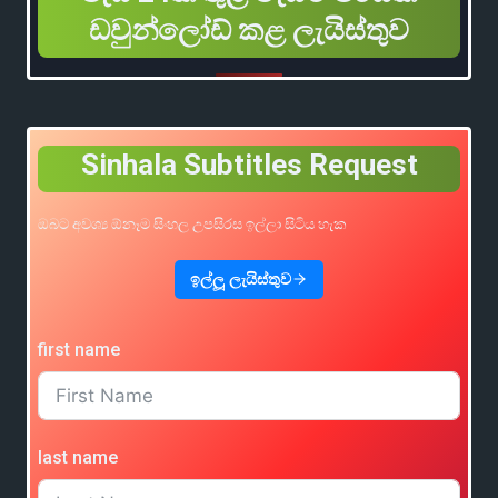
ඩවුන්ලෝඩ් කළ ලැයිස්තුව
Sinhala Subtitles Request
ඔබට අවශ්‍ය ඕනෑම සිංහල උපසිරස ඉල්ලා සිටිය හැක
ඉල්ලූ ලැයිස්තුව
first name
last name