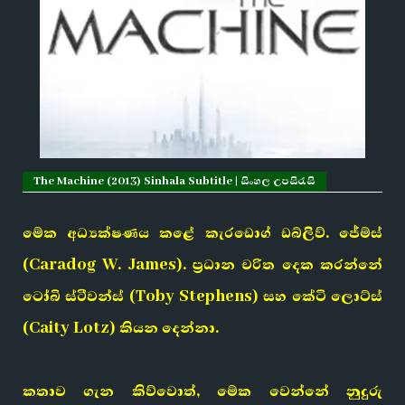
The Machine (2013) Sinhala Subtitle | සිංහල උපසිරැසි
මේක අධ්‍යක්ෂණය කළේ කැරඩොග් ඩබ්ලිව්. ජේම්ස්
(Caradog W. James). ප්‍රධාන චරිත දෙක කරන්නේ
ටෝබි ස්ටීවන්ස් (Toby Stephens) සහ කේටි ලොට්ස්
(Caity Lotz) කියන දෙන්නා.
කතාව ගැන කිව්වොත්, මේක වෙන්නේ නුදුරු