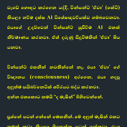
වැඩේ හොඳට කරගෙන යද්දී, වින්සන්ට් ‘ඒවා’ (කේටි)
කියලා හරිම දක්ෂ AI විශේෂඥවරියක්ව හම්බවෙනවා.
එයාගේ උදව්වෙන් වින්සන්ට් සුපිරිම AI එකක්
නිර්මාණය කරනවා. ඒත් දරුණු සිදුවීමකින් ‘ඒවා’ මිය
යනවා.
වින්සන්ට් එතනින් නවතින්නේ නෑ. එයා ‘ඒවා’ ගේ
විඥානය (consciousness) අරගෙන, එයා හදපු
අලුත්ම සයිබර්නෙටික් ශරීරයට බද්ධ කරනවා.
අන්න එතකොට තමයි “ද මැෂින්” බිහිවෙන්නේ.
ප්‍රශ්නේ පටන් ගන්නේ මෙතනින්. මේ අලුත් මැෂින් එකට
තමන් කවුද කියලා හිතෙන්න පටන් ගන්නවා. එයා