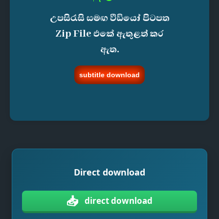
උපසිරැසි සමඟ වීඩියෝ පිටපත
Zip File එකේ ඇතුළත් කර
ඇත.
subtitle download
Direct download
📥
direct download