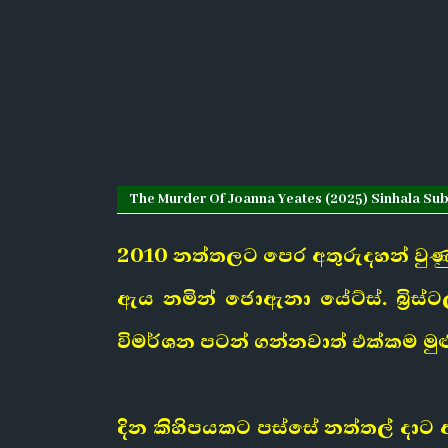
The Murder Of Joanna Yeates (2025) Sinhala Subtit
2010 නත්තලට පෙර අතුරුදහන් වුණු
ඇය නමින් ජොඇනා යේට්ස්. බ්‍රිස
විමර්ශන පටන් ගන්නවාත් එක්කම ම
දින කිහිපයකට පස්සේ නත්තල් දාට 