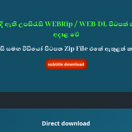
දී ඇති උපසිරැසි WEBRip / WEB-DL පිටපත්
අදාළ වේ
ැසි සමඟ වීඩියෝ පිටපත Zip File එකේ ඇතුළත් 
subtitle download
Direct download