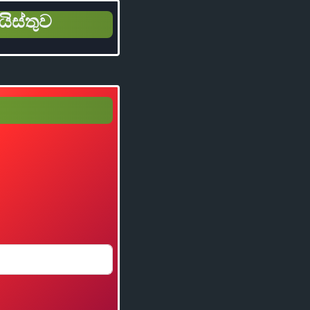
යිස්තුව