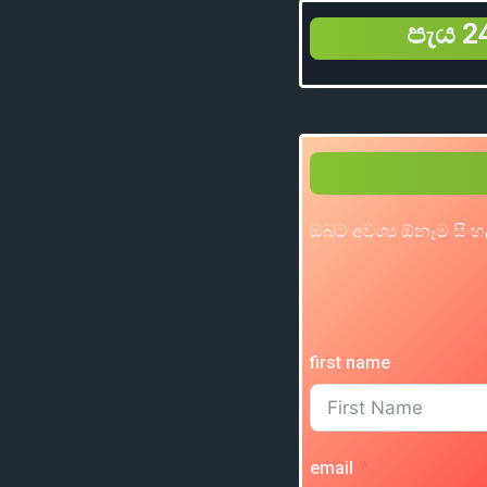
පැය 24
ඔබට අවශ්‍ය ඕනෑම සිංහ
first name
email