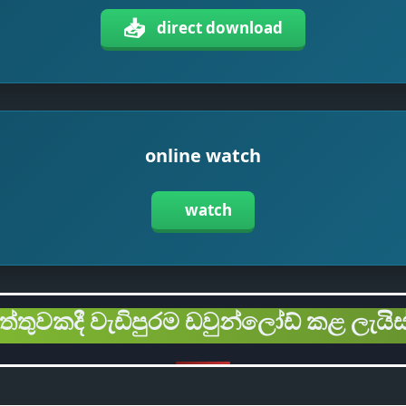
📥
direct download
online watch
watch
ිත්තුවකදී වැඩිපුරම ඩවුන්ලෝඩ් කළ ලැයිස