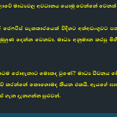
ෙලාවේ මාධ්‍යවල අවධානය යොමු වෙන්නේ වෙනත් අ
ර් ජෙෆරීස් සැකකාරයෙක් විදිහට අත්අඩංගුවට 
හුණ දෙන්න වෙනවා. මාධ්‍ය අනුමාන කරපු මිනී
ඇත්තටම ජොඇනාට මොකද වුණේ? මාධ්‍ය පීඩනය
ළිදරව් කරන්නේ කොහොමද කියන එකයි. ඇයගේ ඝ
 ඒ ගැන දැනගන්න පුළුවන්.