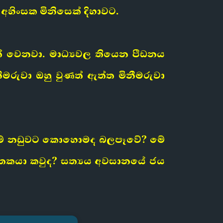
හිංසක මිනිසෙක් දිහාවට.
පත් වෙනවා. මාධ්‍යවල තියෙන පීඩනය
මරුවා ඔහු වුණත් ඇත්ත මිනීමරුවා
 මේ නඩුවට කොහොමද බලපෑවේ? මේ
ාතකයා කවුද? සත්‍යය අවසානයේ ජය