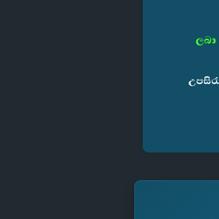
ලබා 
උපසිර