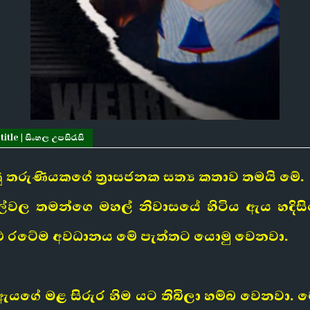
le | සිංහල උපසිරැසි
 තරුණියකගේ ත්‍රාසජනක සත්‍ය කතාව තමයි මේ.
්ටල්වල තමන්ගෙ මහල් නිවාසයේ හිටිය ඇය හදි
ුළු රටේම අවධානය මේ පැත්තට යොමු වෙනවා.
ඇයගේ මළ සිරුර හිම යට තිබිලා හම්බ වෙනවා. මේ