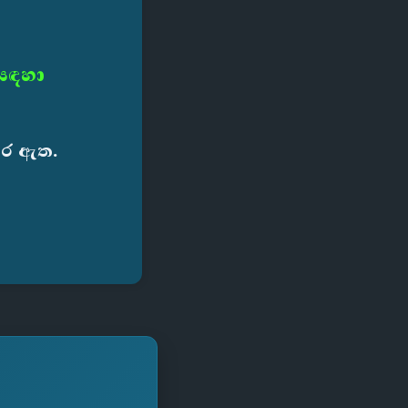
 සඳහා
කර ඇත.