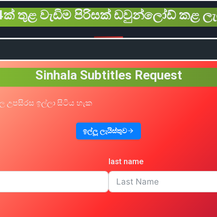
ක් තුළ වැඩිම පිරිසක් ඩවුන්ලෝඩ් කළ ලැ
Sinhala Subtitles Request
ල උපසිරස ඉල්ලා සිටිය හැක
ඉල්ලූ ලැයිස්තුව
last name