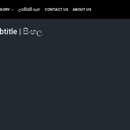
EGORY
උපසිරැසි ගැන
CONTACT US
ABOUT US
itle | සිංහල