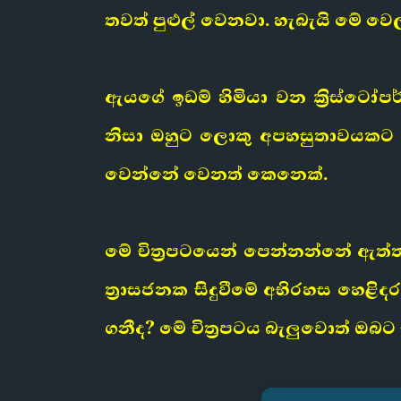
තවත් පුළුල් වෙනවා. හැබැයි මේ ව
ඇයගේ ඉඩම් හිමියා වන ක්‍රිස්ටෝප
නිසා ඔහුට ලොකු අපහසුතාවයකට මු
වෙන්නේ වෙනත් කෙනෙක්.
මේ චිත්‍රපටයෙන් පෙන්නන්නේ 
ත්‍රාසජනක සිදුවීමේ අභිරහස හෙ
ගනීද? මේ චිත්‍රපටය බැලුවොත් ඔබට