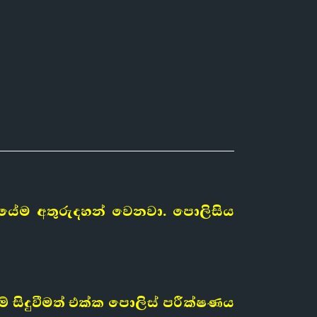
සියේම අතුරුදහන් වෙනවා. පොලිසිය
 සිදුවීමත් එක්ක පොලිස් පරීක්ෂණය