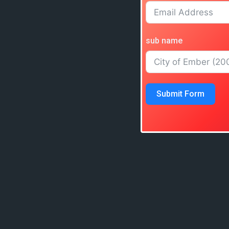
sub name
Submit Form