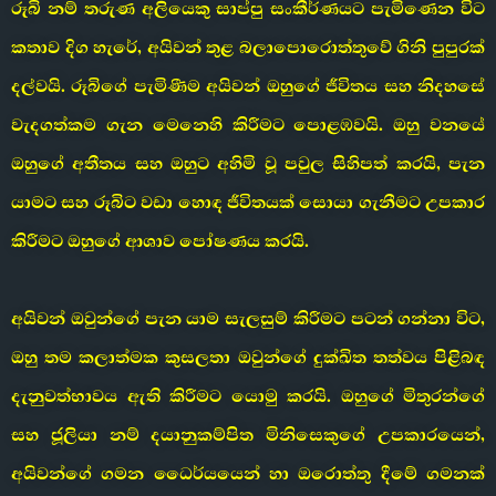
රූබි නම් තරුණ අලියෙකු සාප්පු සංකීර්ණයට පැමිණෙන විට
කතාව දිග හැරේ, අයිවන් තුළ බලාපොරොත්තුවේ ගිනි පුපුරක්
දල්වයි. රූබිගේ පැමිණීම අයිවන් ඔහුගේ ජීවිතය සහ නිදහසේ
වැදගත්කම ගැන මෙනෙහි කිරීමට පොළඹවයි. ඔහු වනයේ
ඔහුගේ අතීතය සහ ඔහුට අහිමි වූ පවුල සිහිපත් කරයි, පැන
යාමට සහ රූබිට වඩා හොඳ ජීවිතයක් සොයා ගැනීමට උපකාර
කිරීමට ඔහුගේ ආශාව පෝෂණය කරයි.
අයිවන් ඔවුන්ගේ පැන යාම සැලසුම් කිරීමට පටන් ගන්නා විට,
ඔහු තම කලාත්මක කුසලතා ඔවුන්ගේ දුක්ඛිත තත්වය පිළිබඳ
දැනුවත්භාවය ඇති කිරීමට යොමු කරයි. ඔහුගේ මිතුරන්ගේ
සහ ජූලියා නම් දයානුකම්පිත මිනිසෙකුගේ උපකාරයෙන්,
අයිවන්ගේ ගමන ධෛර්යයෙන් හා ඔරොත්තු දීමේ ගමනක්