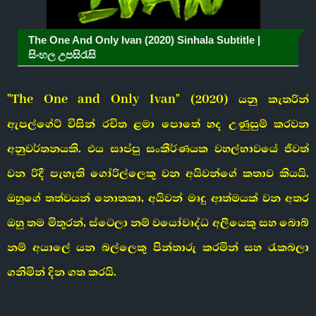
The One And Only Ivan (2020) Sinhala Subtitle |
සිංහල උපසිරැසි
"The One and Only Ivan" (2020) යනු කැතරින්
ඇපල්ගේට් විසින් රචිත ළමා පොතේ හද උණුසුම් කරවන
අනුවර්තනයකි. එය සාප්පු සංකීර්ණයක වහල්භාවයේ ජීවත්
වන රිදී පැහැති ගෝරිල්ලෙකු වන අයිවන්ගේ කතාව කියයි.
ඔහුගේ තත්වයන් නොතකා, අයිවන් මෘදු ආත්මයක් වන අතර
ඔහු තම මිතුරන්, ස්ටෙලා නම් වයෝවෘද්ධ අලියෙකු සහ බොබ්
නම් අයාලේ යන බල්ලෙකු පින්තාරු කරමින් සහ රැකබලා
ගනිමින් දින ගත කරයි.