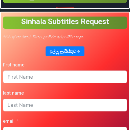
Sinhala Subtitles Request
ඔබට අවශ්‍ය ඕනෑම සිංහල උපසිරස ඉල්ලා සිටිය හැක
ඉල්ලූ ලැයිස්තුව
first name
last name
email