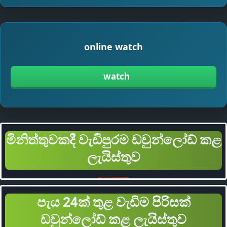
online watch
watch
මිනිත්තුවකදී වැඩිපුරම ඩවුන්ලෝඩ් කළ
ලැයිස්තුව
පැය 24ක් තුළ වැඩිම පිරිසක්
ඩවුන්ලෝඩ් කළ ලැයිස්තුව