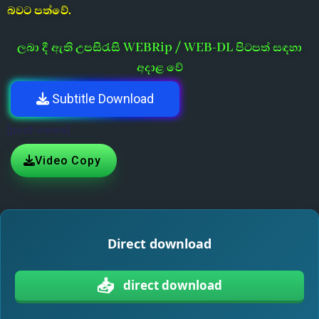
බවට පත්වේ.
ලබා දී ඇති උපසිරැසි WEBRip / WEB-DL පිටපත් සඳහා
අදාළ වේ
Subtitle Download
[post-views]
Video Copy
Direct download
📥
direct download