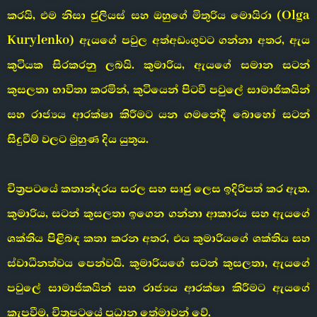
කරයි, එම නිසා ජුලියස් සහ ඔහුගේ මිතුරිය මොයිරා (Olga
Kurylenko) ඇයගේ පවුල අත්අඩංගුවට ගන්නා අතර, ඇය
කුටියක සිරකරනු ලබයි. කුමාරිය, ඇයගේ සමාන සටන්
කුසලතා භාවිතා කරමින්, කුටියෙන් පිටවී පවුලේ සාමාජිකයින්
සහ රාජ්‍යය ආරක්ෂා කිරීමට යන ගමනේදී බොහෝ සටන්
සිදුවීම් වලට මුහුණ දිය යුතුය.
චිත්‍රපටයේ කතාන්දරය සරල සහ සෘජු ලෙස ඉදිරිපත් කර ඇත.
කුමාරිය, සටන් කුසලතා ඉගෙන ගන්නා ආකාරය සහ ඇයගේ
ශක්තිය පිළිබඳ කතා කරන අතර, එය කුමාරියගේ ශක්තිය සහ
ස්වාධීනත්වය පෙන්වයි. කුමාරියගේ සටන් කුසලතා, ඇයගේ
පවුලේ සාමාජිකයින් සහ රාජ්‍යය ආරක්ෂා කිරීමට ඇයගේ
කැපවීම, චිත්‍රපටයේ ප්‍රධාන තේමාවන් වේ.