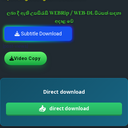
ලබා දී ඇති උපසිරැසි WEBRip / WEB-DL පිටපත් සඳහා
අදාළ වේ
Subtitle Download
[post-views]
Video Copy
Direct download
📥
direct download