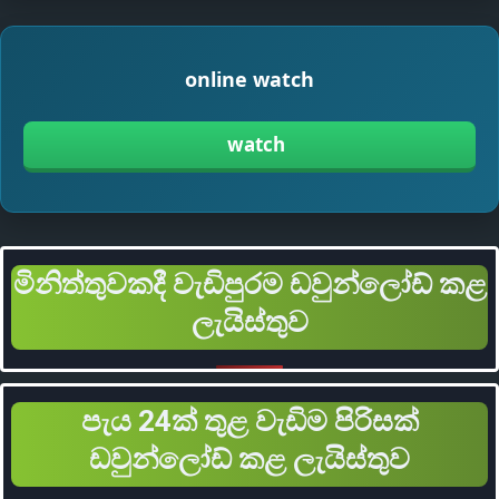
online watch
watch
මිනිත්තුවකදී වැඩිපුරම ඩවුන්ලෝඩ් කළ
ලැයිස්තුව
පැය 24ක් තුළ වැඩිම පිරිසක්
ඩවුන්ලෝඩ් කළ ලැයිස්තුව