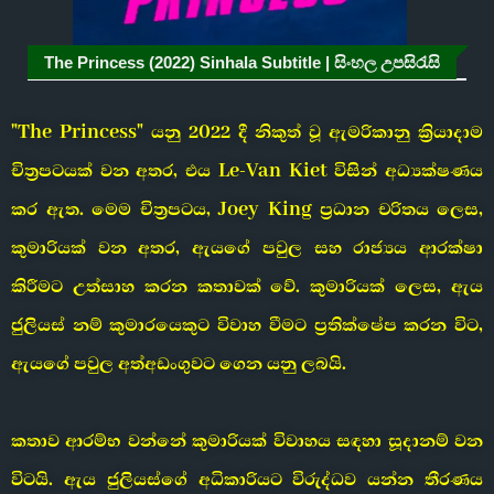
The Princess (2022) Sinhala Subtitle | සිංහල උපසිරැසි
"The Princess" යනු 2022 දී නිකුත් වූ ඇමරිකානු ක්‍රියාදාම
චිත්‍රපටයක් වන අතර, එය Le-Van Kiet විසින් අධ්‍යක්ෂණය
කර ඇත. මෙම චිත්‍රපටය, Joey King ප්‍රධාන චරිතය ලෙස,
කුමාරියක් වන අතර, ඇයගේ පවුල සහ රාජ්‍යය ආරක්ෂා
කිරීමට උත්සාහ කරන කතාවක් වේ. කුමාරියක් ලෙස, ඇය
ජුලියස් නම් කුමාරයෙකුට විවාහ වීමට ප්‍රතික්ෂේප කරන විට,
ඇයගේ පවුල අත්අඩංගුවට ගෙන යනු ලබයි.
කතාව ආරම්භ වන්නේ කුමාරියක් විවාහය සඳහා සූදානම් වන
විටයි. ඇය ජුලියස්ගේ අධිකාරියට විරුද්ධව යන්න තීරණය