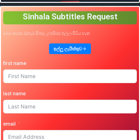
Sinhala Subtitles Request
ඔබට අවශ්‍ය ඕනෑම සිංහල උපසිරස ඉල්ලා සිටිය හැක
ඉල්ලූ ලැයිස්තුව
first name
last name
email