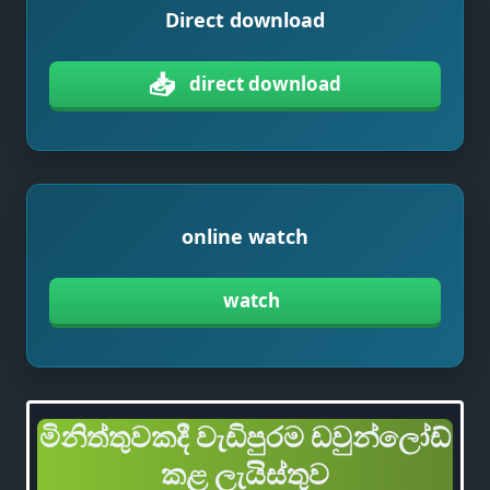
Direct download
📥
direct download
online watch
watch
මිනිත්තුවකදී වැඩිපුරම ඩවුන්ලෝඩ්
කළ ලැයිස්තුව