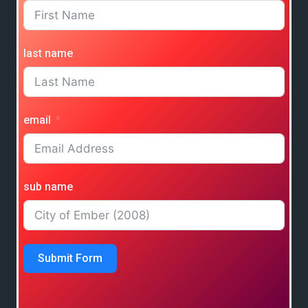
last name
email
sub name
Submit Form