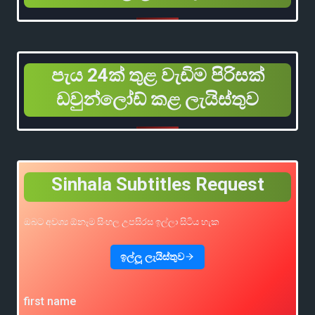
පැය 24ක් තුළ වැඩිම පිරිසක්
ඩවුන්ලෝඩ් කළ ලැයිස්තුව
Sinhala Subtitles Request
ඔබට අවශ්‍ය ඕනෑම සිංහල උපසිරස ඉල්ලා සිටිය හැක
ඉල්ලූ ලැයිස්තුව
first name