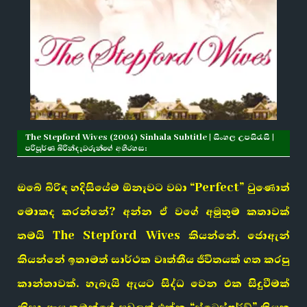
The Stepford Wives (2004) Sinhala Subtitle | සිංහල උපසිරැසි |
පරිපූර්ණ බිරින්දෑවරුන්ගේ අභිරහස:
ඔබේ බිරිඳ හදිසියේම ඕනෑවට වඩා “Perfect” වුණොත්
මොකද කරන්නේ? අන්න ඒ වගේ අමුතුම කතාවක්
තමයි The Stepford Wives කියන්නේ. ජොඇන්
කියන්නේ ඉතාමත් සාර්ථක වෘත්තීය ජීවිතයක් ගත කරපු
කාන්තාවක්. හැබැයි ඇයට සිද්ධ වෙන එක සිදුවීමක්