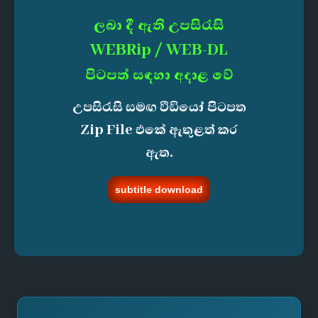
ලබා දී ඇති උපසිරැසි
WEBRip / WEB-DL
පිටපත් සඳහා අදාළ වේ
උපසිරැසි සමඟ වීඩියෝ පිටපත
Zip File එකේ ඇතුළත් කර
ඇත.
subtitle download