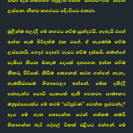
නිසා ඇය තමන්ගේ පවුලත් එක්ක “ස්ටෙප්ෆර්ඩ්” කියන
ලස්සන, නිහඬ නගරයට පදිංචියට එනවා.
මුලින්ම බලද්දී මේ නගරය හරිම සුන්දරයි. හැබැයි එහේ
ඉන්න හැම බිරිඳක්ම එක වගේ. ඒ හැමෝම හරිම
ලස්සනයි, ගෙදර දොරේ වැඩට හරිම දක්ෂයි, තමන්ගේ
සැමියා කියන ඕනෑම දෙයක් අහගෙන ඉන්න හරිම
කීකරු පිරිසක්. කිසිම කෙනෙක් තරහ ගන්නේ නැහැ,
හැමතිස්සෙම හිනාවෙලා ඉන්නේ. මේක දකිද්දී
ජොඇන්ට පොඩි සැකයක් ඇති වෙනවා. සාමාන්‍ය
මනුස්සයෙක්ට මේ තරම් “පරිපූර්ණ” වෙන්න පුළුවන්ද?
ඇය මේ ගැන හොයන්න පටන් ගත්තම තමයි
හිතාගන්න බැරි දේවල් ටිකක් එළියට එන්නේ. මේ