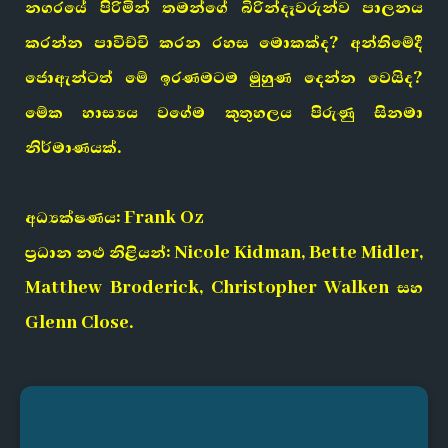
නගරයේ පිරිමින් තමන්ගේ බිරින්දෑවරුන්ව පාලනය
කරන්න පාවිච්චි කරන රහස මොකක්ද? අන්තිමේදී
ජොඇන්ටත් මේ ඉරණමටම මුහුණ දෙන්න වෙයිද?
මේක හාස්‍යය වගේම කුතුහලය පිරුණු සිනමා
නිර්මාණයක්.
අධ්‍යක්ෂණය: Frank Oz
ප්‍රධාන නළු නිළියන්: Nicole Kidman, Bette Midler,
Matthew Broderick, Christopher Walken සහ
Glenn Close.