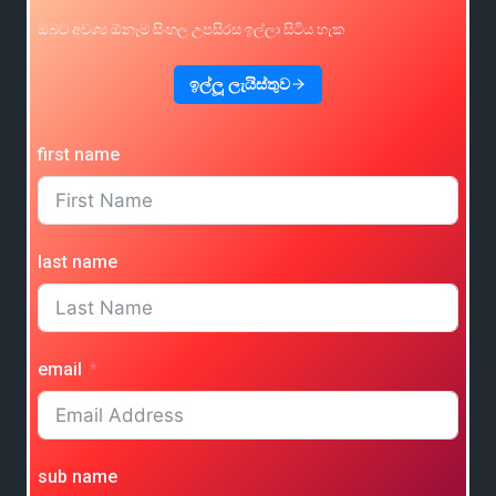
ඔබට අවශ්‍ය ඕනෑම සිංහල උපසිරස ඉල්ලා සිටිය හැක
ඉල්ලූ ලැයිස්තුව
first name
last name
email
sub name