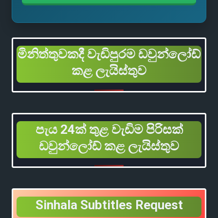
මිනිත්තුවකදී වැඩිපුරම ඩවුන්ලෝඩ්
කළ ලැයිස්තුව
පැය 24ක් තුළ වැඩිම පිරිසක්
ඩවුන්ලෝඩ් කළ ලැයිස්තුව
Sinhala Subtitles Request