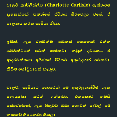
චාලට් කාර්ලිස්ල්ට (Charlotte Carlisle) ඇත්තටම
දැනෙන්නේ තමන්ගේ ජීවිතය හිරවෙලා වගේ. ඒ
පාලනය කරන සැමියා නිසා.
ඉතින්, ඇය රහසින්ම වෙනත් කෙනෙක් එක්ක
සම්බන්ධයක් පටන් ගන්නවා. නමුත් දවසක… ඒ
ආදරවන්තයා අභිරහස් විදිහට අතුරුදහන් වෙනවා.
කිසිම හෝඩුවාවක් නැතුව.
චාලට්, සැමියාට හොරෙන් මේ අතුරුදහන්වීම ගැන
හොයන්න පටන් ගන්නවා. එතකොට තමයි
තේරෙන්නේ, ඇය හිතුවට වඩා ගොඩක් දේවල් මේ
කතාවේ තියෙනවා කියලා.