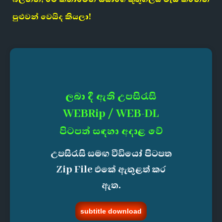
පුළුවන් වෙයිද කියලා!
ලබා දී ඇති උපසිරැසි
WEBRip / WEB-DL
පිටපත් සඳහා අදාළ වේ
උපසිරැසි සමඟ වීඩියෝ පිටපත
Zip File එකේ ඇතුළත් කර
ඇත.
subtitle download