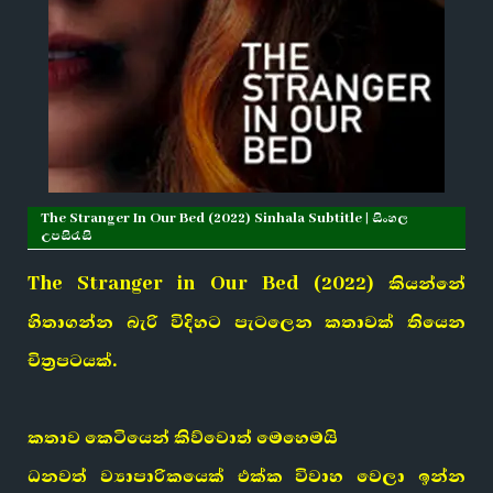
The Stranger In Our Bed (2022) Sinhala Subtitle | සිංහල
උපසිරැසි
The Stranger in Our Bed (2022) කියන්නේ
හිතාගන්න බැරි විදිහට පැටලෙන කතාවක් තියෙන
චිත්‍රපටයක්.
කතාව කෙටියෙන් කිව්වොත් මෙහෙමයි
ධනවත් ව්‍යාපාරිකයෙක් එක්ක විවාහ වෙලා ඉන්න