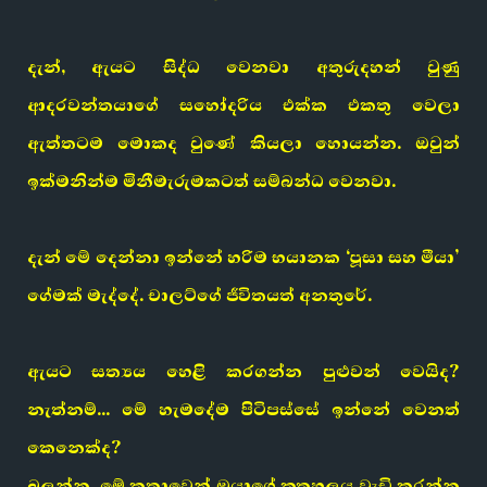
දැන්, ඇයට සිද්ධ වෙනවා අතුරුදහන් වුණු
ආදරවන්තයාගේ සහෝදරිය එක්ක එකතු වෙලා
ඇත්තටම මොකද වුණේ කියලා හොයන්න. ඔවුන්
ඉක්මනින්ම මිනීමැරුමකටත් සම්බන්ධ වෙනවා.
දැන් මේ දෙන්නා ඉන්නේ හරිම භයානක ‘පූසා සහ මීයා’
ගේමක් මැද්දේ. චාලට්ගේ ජීවිතයත් අනතුරේ.
ඇයට සත්‍යය හෙළි කරගන්න පුළුවන් වෙයිද?
නැත්නම්… මේ හැමදේම පිටිපස්සේ ඉන්නේ වෙනත්
කෙනෙක්ද?
බලන්න, මේ කතාවෙන් ඔයාගේ කුතුහලය වැඩි කරන්න