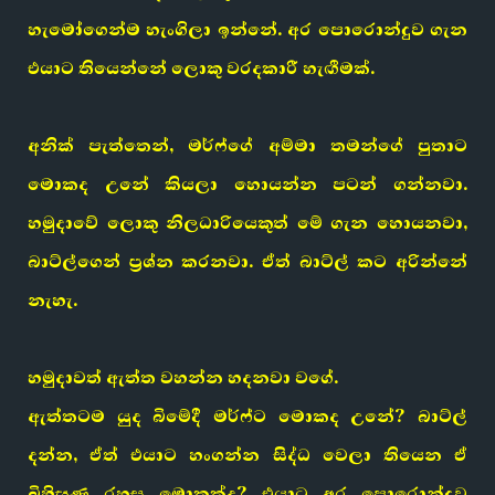
හැමෝගෙන්ම හැංගිලා ඉන්නේ. අර පොරොන්දුව ගැන
එයාට තියෙන්නේ ලොකු වරදකාරී හැඟීමක්.
අනික් පැත්තෙන්, මර්ෆ්ගේ අම්මා තමන්ගේ පුතාට
මොකද උනේ කියලා හොයන්න පටන් ගන්නවා.
හමුදාවේ ලොකු නිලධාරියෙකුත් මේ ගැන හොයනවා,
බාට්ල්ගෙන් ප්‍රශ්න කරනවා. ඒත් බාට්ල් කට අරින්නේ
නැහැ.
හමුදාවත් ඇත්ත වහන්න හදනවා වගේ.
ඇත්තටම යුද බිමේදී මර්ෆ්ට මොකද උනේ? බාට්ල්
දන්න, ඒත් එයාට හංගන්න සිද්ධ වෙලා තියෙන ඒ
බිහිසුණු රහස මොකක්ද? එයාට අර පොරොන්දුව