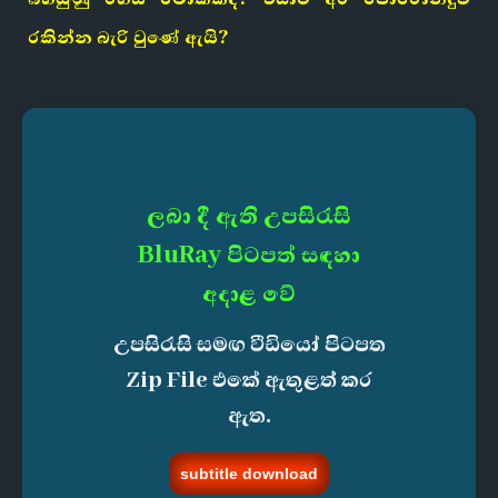
රකින්න බැරි වුණේ ඇයි?
ලබා දී ඇති උපසිරැසි
BluRay පිටපත් සඳහා
අදාළ වේ
උපසිරැසි සමඟ වීඩියෝ පිටපත
Zip File එකේ ඇතුළත් කර
ඇත.
subtitle download