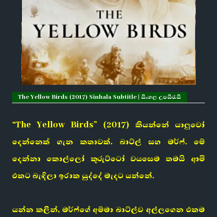
The Yellow Birds (2017) Sinhala Subtitle | සිංහල උපසිරැසි
“The Yellow Birds” (2017) කියන්නේ යාලුවෝ
දෙන්නෙක් ගැන කතාවක්. බාට්ල් සහ මර්ෆ්. මේ
දෙන්නා කොල්ලෝ කුරුට්ටෝ වයසෙම තමයි ආමි
එකට බැඳිලා ඉරාක යුද්දේ මැදට යන්නේ.
යන්න කලින්, මර්ෆ්ගේ අම්මා බාට්ල්ව අල්ලගෙන එකම