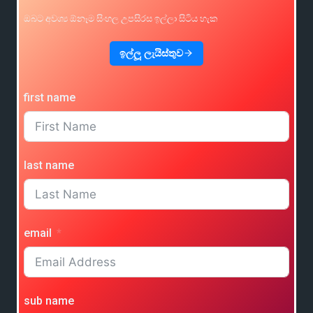
ඔබට අවශ්‍ය ඕනෑම සිංහල උපසිරස ඉල්ලා සිටිය හැක
ඉල්ලූ ලැයිස්තුව
first name
last name
email
sub name