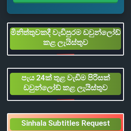
මිනිත්තුවකදී වැඩිපුරම ඩවුන්ලෝඩ්
කළ ලැයිස්තුව
පැය 24ක් තුළ වැඩිම පිරිසක්
ඩවුන්ලෝඩ් කළ ලැයිස්තුව
Sinhala Subtitles Request