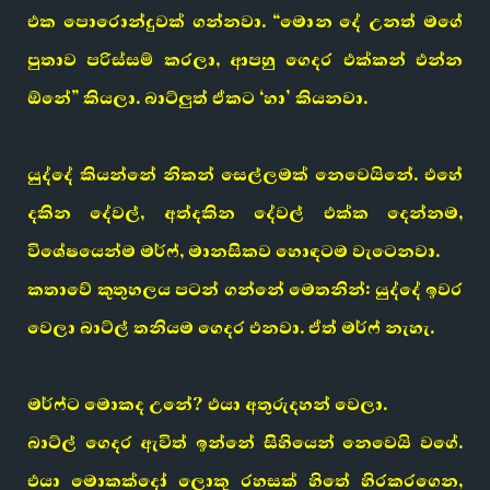
එක පොරොන්දුවක් ගන්නවා. “මොන දේ උනත් මගේ
පුතාව පරිස්සම් කරලා, ආපහු ගෙදර එක්කන් එන්න
ඕනේ” කියලා. බාට්ලුත් ඒකට ‘හා’ කියනවා.
යුද්දේ කියන්නේ නිකන් සෙල්ලමක් නෙවෙයිනේ. එහේ
දකින දේවල්, අත්දකින දේවල් එක්ක දෙන්නම,
විශේෂයෙන්ම මර්ෆ්, මානසිකව හොඳටම වැටෙනවා.
කතාවේ කුතුහලය පටන් ගන්නේ මෙතනින්: යුද්දේ ඉවර
වෙලා බාට්ල් තනියම ගෙදර එනවා. ඒත් මර්ෆ් නැහැ.
මර්ෆ්ට මොකද උනේ? එයා අතුරුදහන් වෙලා.
බාට්ල් ගෙදර ඇවිත් ඉන්නේ සිහියෙන් නෙවෙයි වගේ.
එයා මොකක්දෝ ලොකු රහසක් හිතේ හිරකරගෙන,