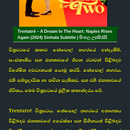
Trentatré – A Dream In The Heart: Naples Rises
Again (2024) Sinhala Subtitle | සිංහල උපසිරැසි
චිත්‍රපටයේ කතාව නේපොල් නගරයේ අත්දැකීම්,
සංස්කෘතිය සහ ජනතාවගේ ජීවන රටාවන් පිළිබඳව
විශේෂිත අවධානයක් යොමු කරයි. නේපොල් නගරය,
එහි සම්ප්‍රදායික හා නවීන පැතිකඩ, සහ එහි ජනතාවගේ
ජීවිතය, මෙම චිත්‍රපටයේ මූලික කතාන්දරය වේ.
Trentatré චිත්‍රපටය, නේපොල් නගරයේ අනාගතය
පිළිබඳව ජනතාවගේ අපේක්ෂා සහ සිහිනයන් පිළිබඳව