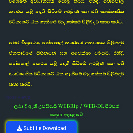
විශේෂිත අවධානයක් යොමු කරයි. එහිදී, නේපොල්
නගරය යළි නැගී සිටීමේ අරමුණ සහ එහි සංස්කෘතික
වටිනාකම් රැක ගැනීමේ වැදගත්කම පිළිබඳව කතා කරයි.
මෙම චිත්‍රපටය, නේපොල් නගරයේ අනාගතය පිළිබඳව
ජනතාවගේ සිහිනයන් සහ අපේක්ෂා විමසයි. එහිදී,
නේපොල් නගරය යළි නැගී සිටීමේ අරමුණ සහ එහි
සංස්කෘතික වටිනාකම් රැක ගැනීමේ වැදගත්කම පිළිබඳව
කතා කරයි.
[post-views]
ලබා දී ඇති උපසිරැසි WEBRip / WEB-DL පිටපත්
සඳහා අදාළ වේ
Subtitle Download