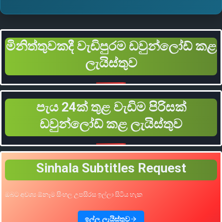
මිනිත්තුවකදී වැඩිපුරම ඩවුන්ලෝඩ් කළ
ලැයිස්තුව
පැය 24ක් තුළ වැඩිම පිරිසක්
ඩවුන්ලෝඩ් කළ ලැයිස්තුව
Sinhala Subtitles Request
ඔබට අවශ්‍ය ඕනෑම සිංහල උපසිරස ඉල්ලා සිටිය හැක
ඉල්ලූ ලැයිස්තුව