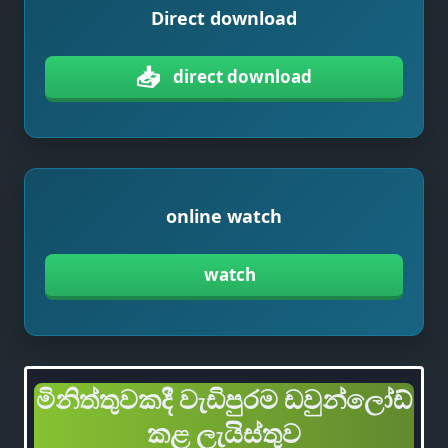
Direct download
📥
direct download
online watch
watch
මිනිත්තුවකදී වැඩිපුරම ඩවුන්ලෝඩ්
කළ ලැයිස්තුව