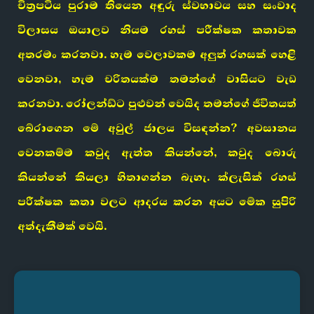
චිත්‍රපටිය පුරාම තියෙන අඳුරු ස්වභාවය සහ සංවාද
විලාසය ඔයාලව නියම රහස් පරීක්ෂක කතාවක
අතරමං කරනවා. හැම වෙලාවකම අලුත් රහසක් හෙළි
වෙනවා, හැම චරිතයක්ම තමන්ගේ වාසියට වැඩ
කරනවා. රෝලන්ඩ්ට පුළුවන් වෙයිද තමන්ගේ ජීවිතයත්
බේරාගෙන මේ අවුල් ජාලය විසඳන්න? අවසානය
වෙනකම්ම කවුද ඇත්ත කියන්නේ, කවුද බොරු
කියන්නේ කියලා හිතාගන්න බැහැ. ක්ලැසික් රහස්
පරීක්ෂක කතා වලට ආදරය කරන අයට මේක සුපිරි
අත්දැකීමක් වෙයි.