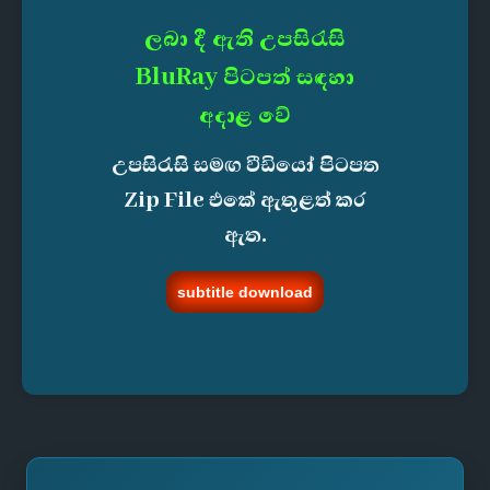
ලබා දී ඇති උපසිරැසි
BluRay පිටපත් සඳහා
අදාළ වේ
උපසිරැසි සමඟ වීඩියෝ පිටපත
Zip File එකේ ඇතුළත් කර
ඇත.
subtitle download