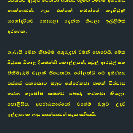
ජීවිතයට ඇතුළු වෙනවා අතිශය රූමත් වගේම අභිරහස්
කාන්තාවක්. ඇය එන්නේ තමන්ගේ නැතිවුණු
සහෝදරියව හොයලා දෙන්න කියලා ඉල්ලීමක්
අරගෙන.
හැබැයි මේක නිකම්ම අතුරුදන් වීමක් නෙවෙයි. මේක
පිටුපස විශාල දියමන්ති කොල්ලයක්, පවුල් ආරවුල් සහ
මිනීමැරුම් වැලක් තියෙනවා. රෝලන්ඩ් මේ අභිරහස
පස්සේ යනකොට ඔහුට තේරෙනවා තමන් විශ්වාස
කරන හැමෝම තමන්ට බොරු කරනවා කියලා.
පොලිසිය, අපරාධකාරයෝ වගේම ඔහුට උදව්
ඉල්ලගෙන ආපු කාන්තාවත් සැක සහිතයි.