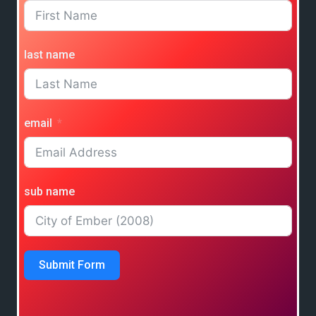
last name
email
sub name
Submit Form