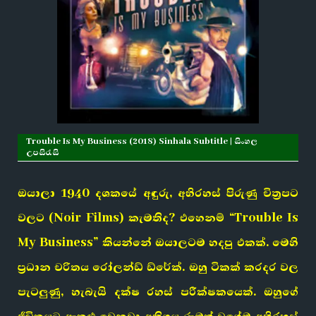
Trouble Is My Business (2018) Sinhala Subtitle | සිංහල
උපසිරැසි
ඔයාලා 1940 දශකයේ අඳුරු, අභිරහස් පිරුණු චිත්‍රපට
වලට (Noir Films) කැමතිද? එහෙනම් “Trouble Is
My Business” කියන්නේ ඔයාලටම හදපු එකක්. මෙහි
ප්‍රධාන චරිතය රෝලන්ඩ් ඩ්රේක්. ඔහු ටිකක් කරදර වල
පැටලුණු, හැබැයි දක්ෂ රහස් පරීක්ෂකයෙක්. ඔහුගේ