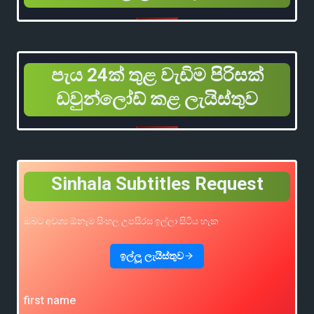
පැය 24ක් තුළ වැඩිම පිරිසක්
ඩවුන්ලෝඩ් කළ ලැයිස්තුව
Sinhala Subtitles Request
ඔබට අවශ්‍ය ඕනෑම සිංහල උපසිරස ඉල්ලා සිටිය හැක
ඉල්ලූ ලැයිස්තුව
first name