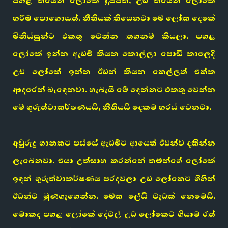
පහළ තියෙන ලෝකේ දුප්පත්, උඩ තියෙන ලෝකේ
හරිම පොහොසත්. නීතියක් තියෙනවා මේ ලෝක දෙකේ
මිනිස්සුන්ට එකතු වෙන්න තහනම් කියලා. පහළ
ලෝකේ ඉන්න ඇඩම් කියන කොල්ලා පොඩි කාලෙදි
උඩ ලෝකේ ඉන්න ඊඩන් කියන කෙල්ලත් එක්ක
ආදරෙන් බැඳෙනවා. හැබැයි මේ දෙන්නට එකතු වෙන්න
මේ ගුරුත්වාකර්ෂණයයි, නීතියයි දෙකම හරස් වෙනවා.
අවුරුදු ගානකට පස්සේ ඇඩම්ට ආයෙත් ඊඩන්ව දකින්න
ලැබෙනවා. එයා උත්සාහ කරන්නේ තමන්ගේ ලෝකේ
ඉඳන් ගුරුත්වාකර්ෂණය පරදවලා උඩ ලෝකෙට ගිහින්
ඊඩන්ව මුණගැහෙන්න. මේක ලේසි වැඩක් නෙමෙයි.
මොකද පහළ ලෝකේ දේවල් උඩ ලෝකෙට ගියාම රත්