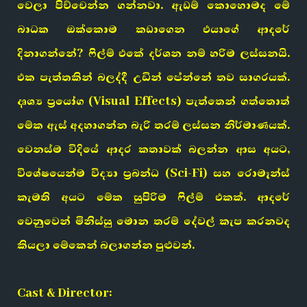
වෙලා පිච්චෙන්න ගන්නවා. ඇඩම් කොහොමද මේ
බාධක ඔක්කොම කඩාගෙන එයාගේ ආදරේ
දිනාගන්නේ? ෆිල්ම් එකේ දර්ශන නම් හරිම ලස්සනයි.
එක පැත්තකින් බලද්දී උඩින් පේන්නේ තව සාගරයක්.
දෘශ්‍ය ප්‍රයෝග (Visual Effects) පැත්තෙන් ගත්තොත්
මේක ඇස් අදහාගන්න බැරි තරම් ලස්සන නිර්මාණයක්.
වෙනස්ම විදියේ ආදර කතාවක් බලන්න ආස අයට,
විශේෂයෙන්ම විද්‍යා ප්‍රබන්ධ (Sci-Fi) සහ රොමෑන්ස්
කැමති අයට මේක සුපිරිම ෆිල්ම් එකක්. ආදරේ
වෙනුවෙන් මිනිස්සු මොන තරම් දේවල් කැප කරනවද
කියලා මේකෙන් බලාගන්න පුළුවන්.
Cast & Director: