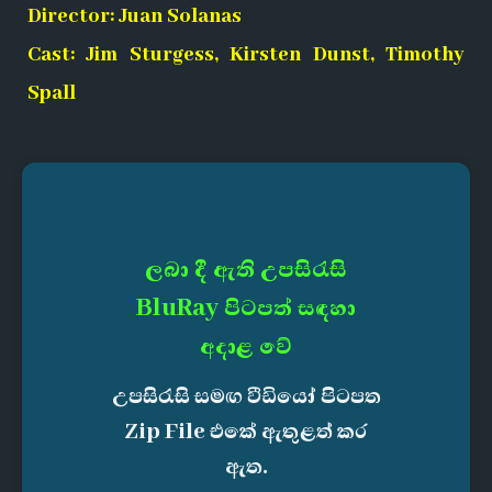
Director: Juan Solanas
Cast: Jim Sturgess, Kirsten Dunst, Timothy
Spall
ලබා දී ඇති උපසිරැසි
BluRay පිටපත් සඳහා
අදාළ වේ
උපසිරැසි සමඟ වීඩියෝ පිටපත
Zip File එකේ ඇතුළත් කර
ඇත.