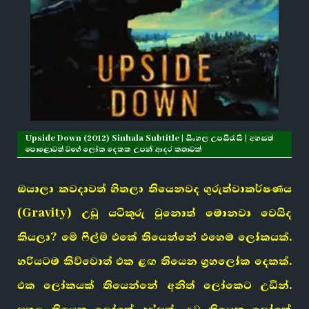
Upside Down (2012) Sinhala Subtitle | සිංහල උපසිරැසි | අහසත්
පොළොවත් වගේ ලෝක දෙකක උපන් ආදර කතාවක්
ඔයාලා කවදාවත් හිතලා තියෙනවද ගුරුත්වාකර්ෂණය
(Gravity) උඩු යටිකුරු වුනොත් මොනවා වෙයිද
කියලා? මේ ෆිල්ම් එකේ තියෙන්නේ එහෙම ලෝකයක්.
හරියටම කිව්වොත් එක ළඟ තියෙන ග්‍රහලෝක දෙකක්.
එක ලෝකයක් තියෙන්නේ අනිත් ලෝකෙට උඩින්.