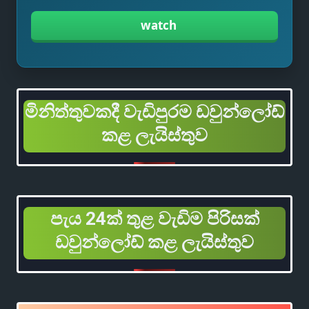
watch
මිනිත්තුවකදී වැඩිපුරම ඩවුන්ලෝඩ්
කළ ලැයිස්තුව
පැය 24ක් තුළ වැඩිම පිරිසක්
ඩවුන්ලෝඩ් කළ ලැයිස්තුව