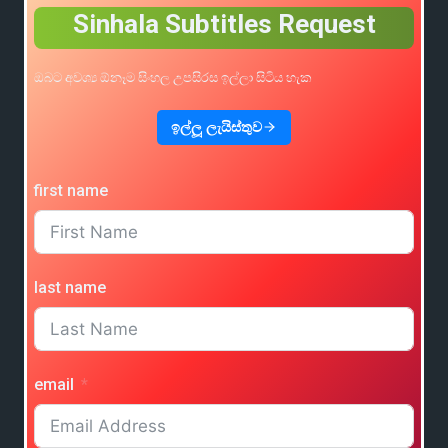
Sinhala Subtitles Request
ඔබට අවශ්‍ය ඕනෑම සිංහල උපසිරස ඉල්ලා සිටිය හැක
ඉල්ලූ ලැයිස්තුව
first name
last name
email