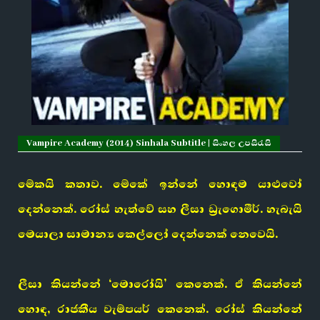
Vampire Academy (2014) Sinhala Subtitle | සිංහල උපසිරැසි
මේකයි කතාව. මේකේ ඉන්නේ හොඳම යාළුවෝ
දෙන්නෙක්. රෝස් හැත්වේ සහ ලීසා ඩ්‍රැගොමීර්. හැබැයි
මෙයාලා සාමාන්‍ය කෙල්ලෝ දෙන්නෙක් නෙවෙයි.
ලීසා කියන්නේ ‘මොරෝයි’ කෙනෙක්. ඒ කියන්නේ
හොඳ, රාජකීය වැම්පයර් කෙනෙක්. රෝස් කියන්නේ