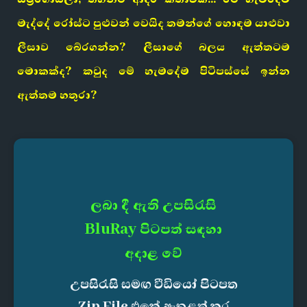
මැද්දේ රෝස්ට පුළුවන් වෙයිද තමන්ගේ හොඳම යාළුවා
ලීසාව බේරගන්න? ලීසාගේ බලය ඇත්තටම
මොකක්ද? කවුද මේ හැමදේම පිටිපස්සේ ඉන්න
ඇත්තම හතුරා?
ලබා දී ඇති උපසිරැසි
BluRay පිටපත් සඳහා
අදාළ වේ
උපසිරැසි සමඟ වීඩියෝ පිටපත
Zip File එකේ ඇතුළත් කර