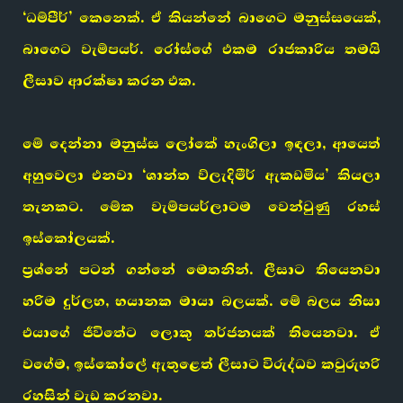
‘ධම්පීර්’ කෙනෙක්. ඒ කියන්නේ බාගෙට මනුස්සයෙක්,
බාගෙට වැම්පයර්. රෝස්ගේ එකම රාජකාරිය තමයි
ලීසාව ආරක්ෂා කරන එක.
මේ දෙන්නා මනුස්ස ලෝකේ හැංගිලා ඉඳලා, ආයෙත්
අහුවෙලා එනවා ‘ශාන්ත ව්ලැදිමීර් ඇකඩමිය’ කියලා
තැනකට. මේක වැම්පයර්ලාටම වෙන්වුණු රහස්
ඉස්කෝලයක්.
ප්‍රශ්නේ පටන් ගන්නේ මෙතනින්. ලීසාට තියෙනවා
හරිම දුර්ලභ, භයානක මායා බලයක්. මේ බලය නිසා
එයාගේ ජීවිතේට ලොකු තර්ජනයක් තියෙනවා. ඒ
වගේම, ඉස්කෝලේ ඇතුළෙත් ලීසාට විරුද්ධව කවුරුහරි
රහසින් වැඩ කරනවා.