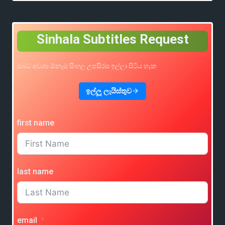
Sinhala Subtitles Request
ඔබට අවශ්‍ය ඕනෑම සිංහල උපසිරස ඉල්ලා සිටිය හැක
ඉල්ලූ ලැයිස්තුව
first name
last name
email