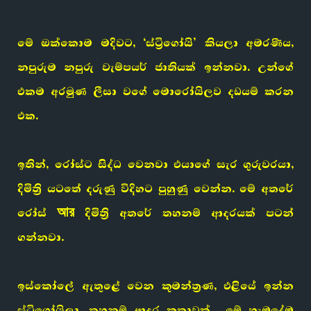
මේ ඔක්කොම මදිවට, ‘ස්ට්‍රිගෝයි’ කියලා අමරණීය,
නපුරුම නපුරු වැම්පයර් ජාතියක් ඉන්නවා. උන්ගේ
එකම අරමුණ ලීසා වගේ මොරෝයිලව දඩයම් කරන
එක.
ඉතින්, රෝස්ට සිද්ධ වෙනවා එයාගේ සැර ගුරුවරයා,
දිමිත්‍රි යටතේ දරුණු විදිහට පුහුණු වෙන්න. මේ අතරේ
රෝස් আর දිමිත්‍රි අතරේ තහනම් ආදරයක් පටන්
ගන්නවා.
ඉස්කෝලේ ඇතුළේ වෙන කුමන්ත්‍රණ, එළියේ ඉන්න
ස්ට්‍රිගෝයිලා, තහනම් ආදර කතාවක්… මේ හැමදේම