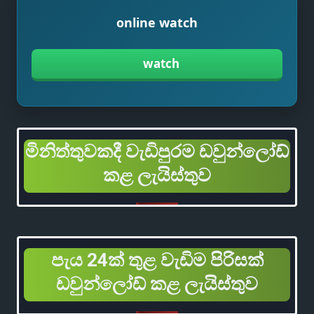
online watch
watch
මිනිත්තුවකදී වැඩිපුරම ඩවුන්ලෝඩ්
කළ ලැයිස්තුව
පැය 24ක් තුළ වැඩිම පිරිසක්
ඩවුන්ලෝඩ් කළ ලැයිස්තුව