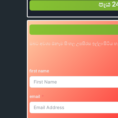
පැය 24
ඔබට අවශ්‍ය ඕනෑම සිංහල උපසිරස ඉල්ලා සිටිය 
first name
email