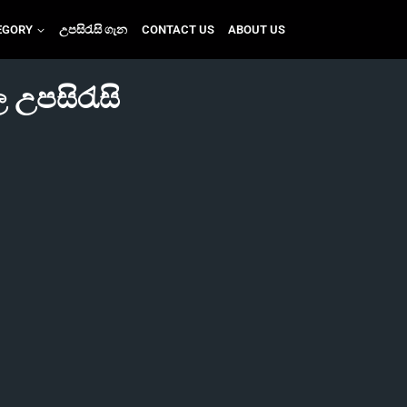
EGORY
උපසිරැසි ගැන
CONTACT US
ABOUT US
 උපසිරැසි