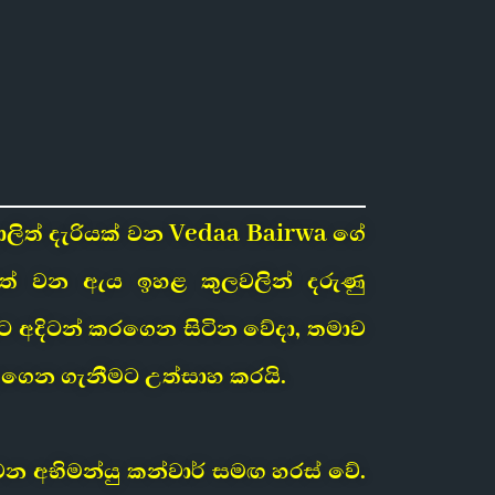
ාලිත් දැරියක් වන Vedaa Bairwa ගේ
වත් වන ඇය ඉහළ කුලවලින් දරුණු
ට අදිටන් කරගෙන සිටින වේදා, තමාව
ඉගෙන ගැනීමට උත්සාහ කරයි.
වන අභිමන්යු කන්වාර් සමඟ හරස් වේ.