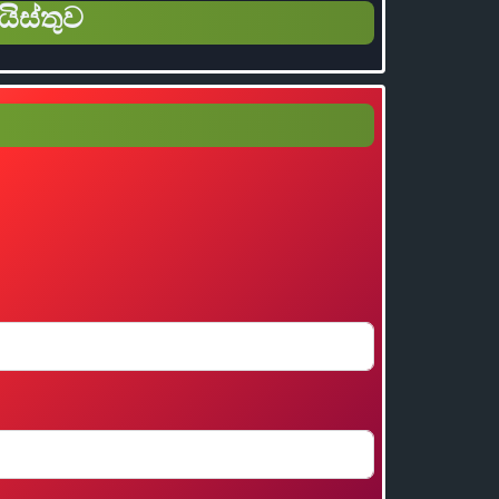
යිස්තුව