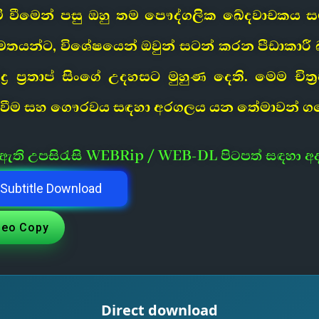
ිඳ අහිමි වීමෙන් පසු ඔහු තම පෞද්ගලික ඛේදවාචක
යන්ට, විශේෂයෙන් ඔවුන් සටන් කරන පීඩාකාරී බල
 ප්‍රතාප් සිංගේ උදහසට මුහුණ දෙති. මෙම චි
ගැන්වීම සහ ගෞරවය සඳහා අරගලය යන තේමාවන් 
ී ඇති උපසිරැසි WEBRip / WEB-DL පිටපත් සඳහා අ
Subtitle Download
deo Copy
Direct download