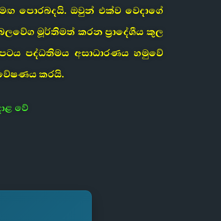
ය සමඟ පොරබදයි. ඔවුන් එක්ව වෙදාගේ
වේග මූර්තිමත් කරන ප්‍රාදේශීය කුල
ත්‍රපටය පද්ධතිමය අසාධාරණය හමුවේ
ගවේෂණය කරයි.
දාළ වේ