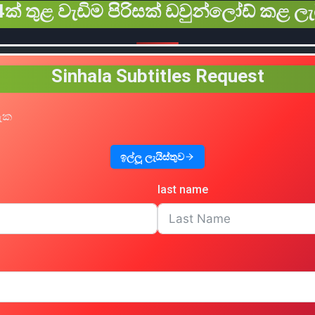
ක් තුළ වැඩිම පිරිසක් ඩවුන්ලෝඩ් කළ ලැ
Sinhala Subtitles Request
හැක
ඉල්ලූ ලැයිස්තුව
last name