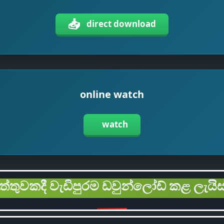
📥
direct download
online watch
watch
ිත්තුවකදී වැඩිපුරම ඩවුන්ලෝඩ් කළ ලැයිස