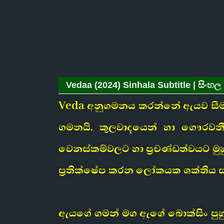
Vedaa (2024) Sinhala Subtitle | සිංහල 
Veda අනුගමනය කරන්නේ ඇයව සීමා කර
ගමනයි. කුලවාදයෙන් හා ගෞරවනී
වෙනස්කම්වලට හා ප්‍රචණ්ඩත්වයට ම
ප්‍රතික්ෂේප කරන ලෝකයක ශක්තිය 
ඇයගේ ගමන් මග ඇගේ බොක්සිං පුහුණු