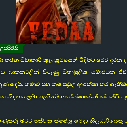
උපසිරැසි
න පීඩාකාරී කුල ක්‍රමයෙන් මිදීමට වෙර දරන ද
ය ඝාතනවලින් පිරුණු පීතෘමූලික සමාජයක ජී
ුහුණ දෙයි. තමාව සහ තම පවුල ආරක්ෂා කර ගැනීම
සහ නිදහස ලබා ගැනීමේ අපේක්ෂාවෙන් බොක්සිං 
කරු බවට පත්වන ක්ෂේත්‍ර හමුදා නිලධාරියෙකු 