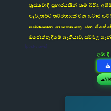
ත්‍රස්තවාදී ප්‍රහාරයකින් තම බිර
පැවැත්මට තර්ජනයක් වන සමාජ සම්මත
පංචායතන නායකයෙකු වන ජිතේන්ද්‍ර
ඔරොත්තු දීමේ හැකියාව, සවිබල 
[post-views]
ලබා ද
Vi