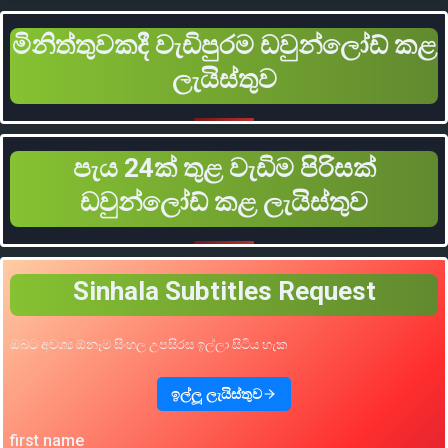
මිනිත්තුවකදී වැඩිපුරම ඩවුන්ලෝඩ් කළ
ලැයිස්තුව
පැය 24ක් තුළ වැඩිම පිරිසක්
ඩවුන්ලෝඩ් කළ ලැයිස්තුව
Sinhala Subtitles Request
ඔබට අවශ්‍ය ඕනෑම සිංහල උපසිරස ඉල්ලා සිටිය හැක
ඉල්ලූ ලැයිස්තුව
first name