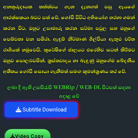
අනතුරුදායක තත්ත්වය ගැන දැනගත් පසු ඇයගේ
ආරක්ෂකයා බවට පත් වේ. ගෝපි විවිධ අභියෝග හරහා ගමන්
කරන විට, ඔහුට උපාමාරු කරන සර්මා පවුල සහ ඔහුගේ
පෙම්වතා වන සමිරා, ඇඳුම් නිර්මාණ ශිල්පියා ඇතුළු චරිත
රාශියක් හමුවෙයි. කුරේෂිගේ ජාලයට එරෙහිව සටන් කිරීමට
ඔහුව පොලඹවමින්, ත්‍රස්තවාදය හා බැඳුණු ඔහුගේම ඛේදනීය
අතීතය ගෝපි සොයා ගැනීමත් සමඟ කුමන්ත්‍රණය තර වේ.
ලබා දී ඇති උපසිරැසි WEBRip / WEB-DL පිටපත් සඳහා
අදාළ වේ
Subtitle Download
[post-views]
Video Copy