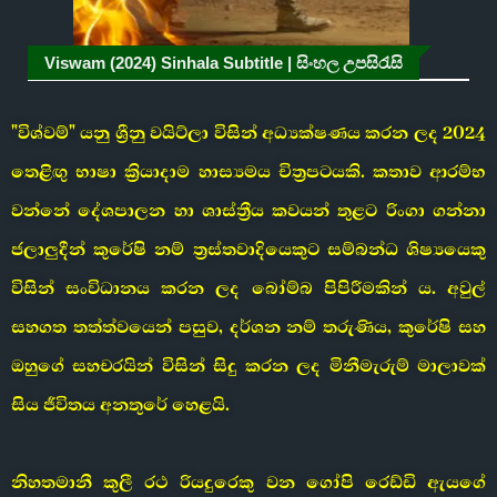
Viswam (2024) Sinhala Subtitle | සිංහල උපසිරැසි
"විශ්වම්" යනු ශ්‍රීනු වයිට්ලා විසින් අධ්‍යක්ෂණය කරන ලද 2024
තෙළිඟු භාෂා ක්‍රියාදාම හාස්‍යමය චිත්‍රපටයකි. කතාව ආරම්භ
වන්නේ දේශපාලන හා ශාස්ත්‍රීය කවයන් තුළට රිංගා ගන්නා
ජලාලුදීන් කුරේෂි නම් ත්‍රස්තවාදියෙකුට සම්බන්ධ ශිෂ්‍යයෙකු
විසින් සංවිධානය කරන ලද බෝම්බ පිපිරීමකින් ය. අවුල්
සහගත තත්ත්වයෙන් පසුව, දර්ශන නම් තරුණිය, කුරේෂි සහ
ඔහුගේ සහචරයින් විසින් සිදු කරන ලද මිනීමැරුම් මාලාවක්
සිය ජීවිතය අනතුරේ හෙළයි.
නිහතමානී කුලී රථ රියදුරෙකු වන ගෝපි රෙඩ්ඩි ඇයගේ