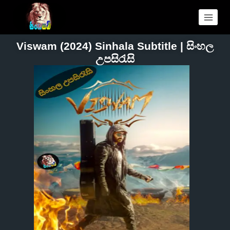
Viswam (2024) Sinhala Subtitle | සිංහල
උපසිරැසි