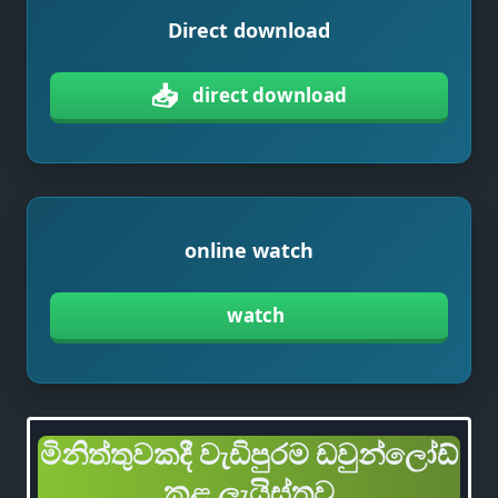
Direct download
📥
direct download
online watch
watch
මිනිත්තුවකදී වැඩිපුරම ඩවුන්ලෝඩ්
කළ ලැයිස්තුව