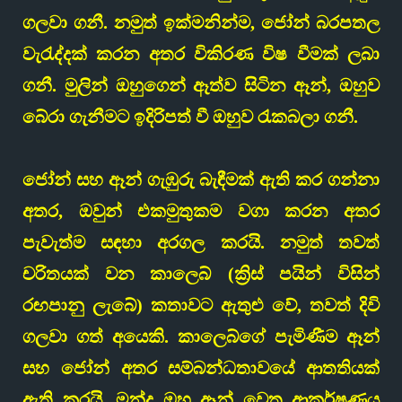
ගලවා ගනී. නමුත් ඉක්මනින්ම, ජෝන් බරපතල
වැරැද්දක් කරන අතර විකිරණ විෂ වීමක් ලබා
ගනී. මුලින් ඔහුගෙන් ඈත්ව සිටින ඈන්, ඔහුව
බේරා ගැනීමට ඉදිරිපත් වී ඔහුව රැකබලා ගනී.
ජෝන් සහ ඈන් ගැඹුරු බැඳීමක් ඇති කර ගන්නා
අතර, ඔවුන් එකමුතුකම වගා කරන අතර
පැවැත්ම සඳහා අරගල කරයි. නමුත් තවත්
චරිතයක් වන කාලෙබ් (ක්‍රිස් පයින් විසින්
රඟපානු ලැබේ) කතාවට ඇතුළු වේ, තවත් දිවි
ගලවා ගත් අයෙකි. කාලෙබ්ගේ පැමිණීම ඈන්
සහ ජෝන් අතර සම්බන්ධතාවයේ ආතතියක්
ඇති කරයි, මන්ද ඔහු ඈන් වෙත ආකර්ෂණය