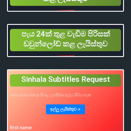
පැය 24ක් තුළ වැඩිම පිරිසක්
ඩවුන්ලෝඩ් කළ ලැයිස්තුව
Sinhala Subtitles Request
ඔබට අවශ්‍ය ඕනෑම සිංහල උපසිරස ඉල්ලා සිටිය හැක
ඉල්ලූ ලැයිස්තුව
first name