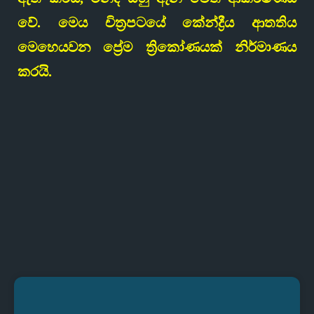
වේ. මෙය චිත්‍රපටයේ කේන්ද්‍රීය ආතතිය
මෙහෙයවන ප්‍රේම ත්‍රිකෝණයක් නිර්මාණය
කරයි.