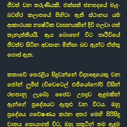
ජීවත් වන තරුණියකි. එක්සත් ජනපදයේ මැද-
බටහිර කලාපයේ පිහිටා ඇති ස්ථානය යම්
ආකාරයක න්‍යෂ්ටික ව්‍යසනයකින් දිවි ගලවා ගත්
තැනැත්තියයි. ඇය බොහෝ විට පෘථිවියේ
ජීවත්ව සිටින අවසාන මිනිසා බව ඈන්ට ඒත්තු
ගොස් ඇත.
කතාවේ පෙරළිය සිදුවන්නේ විද්‍යාඥයෙකු වන
ජෝන් ලුමිස් (චිවෙටෙල් එජියෝෆෝර් විසින්
රඟපානු ලැබේ) ජෛව උපද්‍රව ඇඳුමකින්
ඈන්ගේ ප්‍රදේශයට ඇතුළු වන විටය. ඔහු
ප්‍රදේශය ගවේෂණය කරන අතර මෙහි පිරිසිදු
වාතය සොයාගත් විට, ඔහු සතුටින් තම ඇඳුම