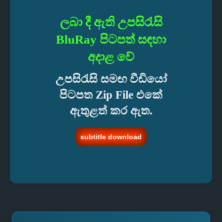
ලබා දී ඇති උපසිරැසි
BluRay
පිටපත් සඳහා
අදාළ වේ
උපසිරැසි සමඟ වීඩියෝ
පිටපත Zip File එකේ
ඇතුළත් කර ඇත.
subtitle download