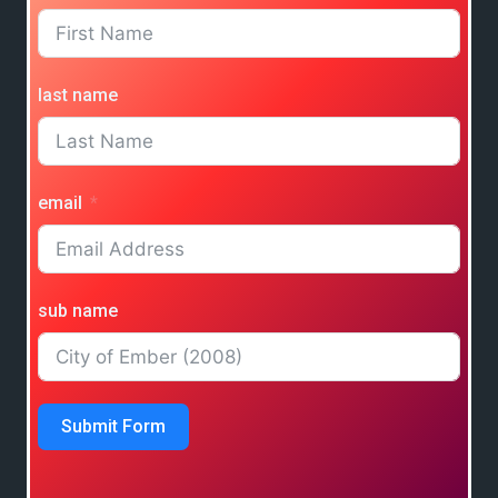
last name
email
sub name
Submit Form