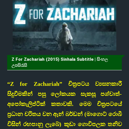
Z For Zachariah (2015) Sinhala Subtitle | සිංහල
උපසිරැසි
“Z for Zachariah” චිත්‍රපටය ව්‍යසනකාරී
සිදුවීමකින් පසු ලෝකයක සැකසූ පශ්චාත්-
අපෝකැලිප්ටික් කතාවකි. මෙම චිත්‍රපටයේ
ප්‍රධාන චරිතය වන ඈන් බර්ඩන් (මාගොට් රොබී
විසින් රඟපානු ලැබේ) කුඩා ගොවිපලක තනිව