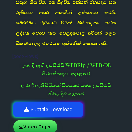
පුපුරා ගිය විට, එම සිදුවීම එක්සත් ජනපදය සහ
රුසියාව අතර ආතතීන් උත්සන්න කරයි.
බෝම්බය රුසියාව විසින් නිෂ්පාදනය කරන
ලද්දක් නොව කළු වෙළඳපොළ අවියක් ලෙස
විකුණන ලද බව රයන් ඉක්මනින් සොයා ගනී.
[post-views]
ලබා දී ඇති උපසිරැසි WEBRip / WEB-DL
පිටපත් සඳහා අදාළ වේ
ලබා දී ඇති වීඩියෝ පිටපතට සමග උපසිරැසි
නිවැරදිව ගැලපේ
Subtitle Download
Video Copy