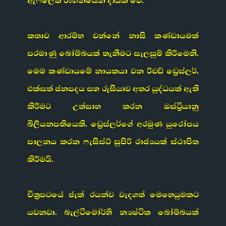
ඇෆ්ලෙක් රංගනයෙන් දායක වේ.
කතාව ආරම්භ වන්නේ නාසි කණ්ඩායමක්
පරමාණු බෝම්බයක් තැනීමට සැලසුම් කිරීමෙනි.
මෙම කණ්ඩායමේ නායකයා වන රිචඩ් ඩ්‍රෙස්ලර්,
එක්සත් ජනපදය සහ රුසියාව අතර යුද්ධයක් ඇති
කිරීමට උත්සාහ කරන ඔස්ට්‍රියානු
බිලියනපතියෙකි. ඩ්‍රෙස්ලර්ගේ අරමුණ යුරෝපය
පාලනය කරන ෆැසිස්ට් සුපිරි රාජ්‍යයක් ස්ථාපිත
කිරීමයි.
චිත්‍රපටයේ ජැක් රයන්ව වැදගත් මෙහෙයුමකට
යවනවා. බැල්ටිමෝර්හි න්‍යෂ්ටික බෝම්බයක්