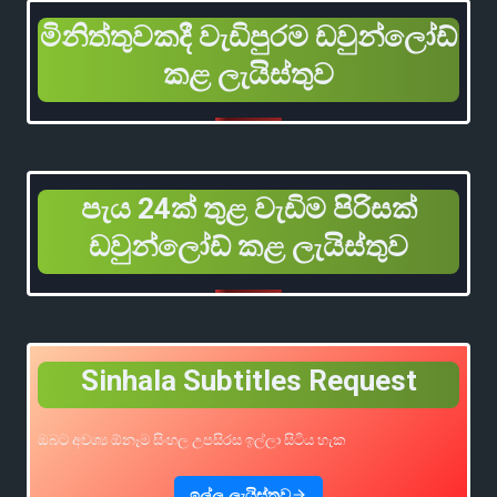
මිනිත්තුවකදී වැඩිපුරම ඩවුන්ලෝඩ්
කළ ලැයිස්තුව
පැය 24ක් තුළ වැඩිම පිරිසක්
ඩවුන්ලෝඩ් කළ ලැයිස්තුව
Sinhala Subtitles Request
ඔබට අවශ්‍ය ඕනෑම සිංහල උපසිරස ඉල්ලා සිටිය හැක
ඉල්ලූ ලැයිස්තුව