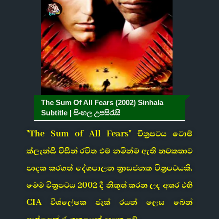
The Sum Of All Fears (2002) Sinhala
Subtitle | සිංහල උපසිරැසි
"The Sum of All Fears" චිත්‍රපටය ටොම්
ක්ලැන්සි විසින් රචිත එම නමින්ම ඇති නවකතාව
පාදක කරගත් දේශපාලන ත්‍රාසජනක චිත්‍රපටයකි.
මෙම චිත්‍රපටය 2002 දී නිකුත් කරන ලද අතර එහි
CIA විශ්ලේෂක ජැක් රයන් ලෙස බෙන්